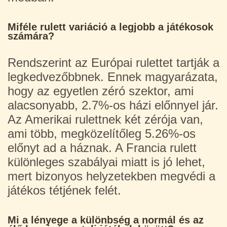
Miféle rulett variáció a legjobb a játékosok
számára?
Rendszerint az Európai rulettet tartják a
legkedvezőbbnek. Ennek magyarázata,
hogy az egyetlen zéró szektor, ami
alacsonyabb, 2.7%-os házi előnnyel jár.
Az Amerikai rulettnek két zérója van,
ami több, megközelítőleg 5.26%-os
előnyt ad a háznak. A Francia rulett
különleges szabályai miatt is jó lehet,
mert bizonyos helyzetekben megvédi a
játékos tétjének felét.
Mi a lényege a különbség a normál és az