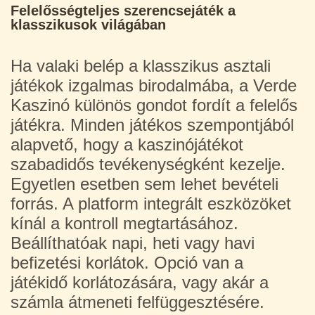
Felelősségteljes szerencsejáték a
klasszikusok világában
Ha valaki belép a klasszikus asztali
játékok izgalmas birodalmába, a Verde
Kaszinó különös gondot fordít a felelős
játékra. Minden játékos szempontjából
alapvető, hogy a kaszinójátékot
szabadidős tevékenységként kezelje.
Egyetlen esetben sem lehet bevételi
forrás. A platform integrált eszközöket
kínál a kontroll megtartásához.
Beállíthatóak napi, heti vagy havi
befizetési korlátok. Opció van a
játékidő korlátozására, vagy akár a
számla átmeneti felfüggesztésére.