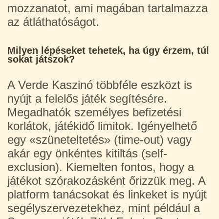
mozzanatot, ami magában tartalmazza
az átláthatóságot.
Milyen lépéseket tehetek, ha úgy érzem, túl
sokat játszok?
A Verde Kaszinó többféle eszközt is
nyújt a felelős játék segítésére.
Megadhatók személyes befizetési
korlátok, játékidő limitok. Igényelhető
egy «szüneteltetés» (time-out) vagy
akár egy önkéntes kitiltás (self-
exclusion). Kiemelten fontos, hogy a
játékot szórakozásként őrizzük meg. A
platform tanácsokat és linkeket is nyújt
segélyszervezetekhez, mint például a