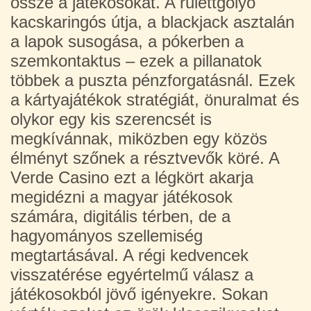
össze a játékosokat. A rulettgolyó
kacskaringós útja, a blackjack asztalán
a lapok susogása, a pókerben a
szemkontaktus – ezek a pillanatok
többek a puszta pénzforgatásnál. Ezek
a kártyajátékok stratégiát, önuralmat és
olykor egy kis szerencsét is
megkívánnak, miközben egy közös
élményt szőnek a résztvevők köré. A
Verde Casino ezt a légkört akarja
megidézni a magyar játékosok
számára, digitális térben, de a
hagyományos szellemiség
megtartásával. A régi kedvencek
visszatérése egyértelmű válasz a
játékosokból jövő igényekre. Sokan