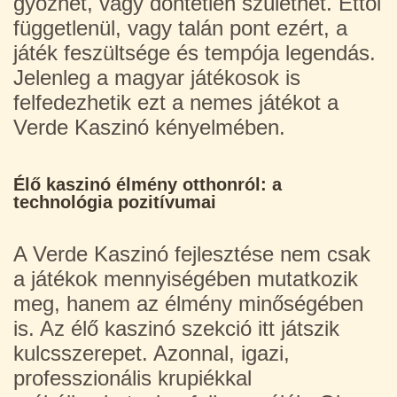
győzhet, vagy döntetlen születhet. Ettől
függetlenül, vagy talán pont ezért, a
játék feszültsége és tempója legendás.
Jelenleg a magyar játékosok is
felfedezhetik ezt a nemes játékot a
Verde Kaszinó kényelmében.
Élő kaszinó élmény otthonról: a
technológia pozitívumai
A Verde Kaszinó fejlesztése nem csak
a játékok mennyiségében mutatkozik
meg, hanem az élmény minőségében
is. Az élő kaszinó szekció itt játszik
kulcsszerepet. Azonnal, igazi,
professzionális krupiékkal