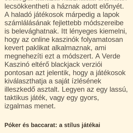
lecsökkentheti a háznak adott előnyét.
A haladó játékosok márpedig a lapok
számlálásának fejlettebb módszereibe
is belevághatnak. Itt lényeges kiemelni,
hogy az online kaszinók folyamatosan
kevert paklikat alkalmaznak, ami
megnehezíti ezt a módszert. A Verde
Kaszinó eltérő blackjack verziói
pontosan azt jelentik, hogy a játékosok
kiválaszthatja a saját ízlésének
illeszkedő asztalt. Legyen az egy lassú,
taktikus játék, vagy egy gyors,
izgalmas menet.
Póker és baccarat: a stílus játékai