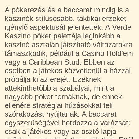
A pókerezés és a baccarat mindig is a
kaszinók stílusosabb, taktikai érzéket
igénylő aspektusát jelentették. A Verde
Kaszinó póker palettája leginkább a
kaszinó asztalán játszható változatokra
támaszkodik, például a Casino Hold’em
vagy a Caribbean Stud. Ebben az
esetben a játékos közvetlenül a házzal
próbálja ki az erejét. Ezeknek
áttekinthetőbb a szabályai, mint a
nagyobb póker tornáknak, de ennek
ellenére stratégiai húzásokkal teli
szórakozást nyújtanak. A baccarat
egyszerűségével hordozza a varázsát:
csak a játékos vagy az osztó lapja