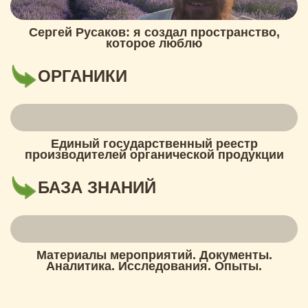
Сергей Русаков: я создал пространство,
которое люблю
ОРГАНИКИ
Единый государственный реестр
производителей органической продукции
БАЗА ЗНАНИЙ
Материалы мероприятий. Документы.
Аналитика. Исследования. Опыты.