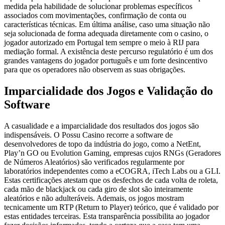
medida pela habilidade de solucionar problemas específicos
associados com movimentações, confirmação de conta ou
características técnicas. Em última análise, caso uma situação não
seja solucionada de forma adequada diretamente com o casino, o
jogador autorizado em Portugal tem sempre o meio à RIJ para
mediação formal. A existência deste percurso regulatório é um dos
grandes vantagens do jogador português e um forte desincentivo
para que os operadores não observem as suas obrigações.
Imparcialidade dos Jogos e Validação do
Software
A casualidade e a imparcialidade dos resultados dos jogos são
indispensáveis. O Possu Casino recorre a software de
desenvolvedores de topo da indústria do jogo, como a NetEnt,
Play’n GO ou Evolution Gaming, empresas cujos RNGs (Geradores
de Números Aleatórios) são verificados regularmente por
laboratórios independentes como a eCOGRA, iTech Labs ou a GLI.
Estas certificações atestam que os desfechos de cada volta de roleta,
cada mão de blackjack ou cada giro de slot são inteiramente
aleatórios e não adulteráveis. Ademais, os jogos mostram
tecnicamente um RTP (Return to Player) teórico, que é validado por
estas entidades terceiras. Esta transparência possibilita ao jogador