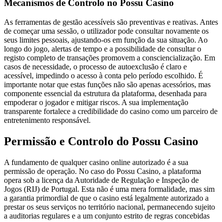
Mecanismos de Controlo no Possu Casino
As ferramentas de gestão acessíveis são preventivas e reativas. Antes
de começar uma sessão, o utilizador pode consultar novamente os
seus limites pessoais, ajustando-os em função da sua situação. Ao
longo do jogo, alertas de tempo e a possibilidade de consultar o
registo completo de transações promovem a consciencialização. Em
casos de necessidade, o processo de autoexclusão é claro e
acessível, impedindo o acesso à conta pelo período escolhido. É
importante notar que estas funções não são apenas acessórios, mas
componente essencial da estrutura da plataforma, desenhada para
empoderar o jogador e mitigar riscos. A sua implementação
transparente fortalece a credibilidade do casino como um parceiro de
entretenimento responsável.
Permissão e Controlo do Possu Casino
A fundamento de qualquer casino online autorizado é a sua
permissão de operação. No caso do Possu Casino, a plataforma
opera sob a licença da Autoridade de Regulação e Inspeção de
Jogos (RIJ) de Portugal. Esta não é uma mera formalidade, mas sim
a garantia primordial de que o casino está legalmente autorizado a
prestar os seus serviços no território nacional, permanecendo sujeito
a auditorias regulares e a um conjunto estrito de regras concebidas