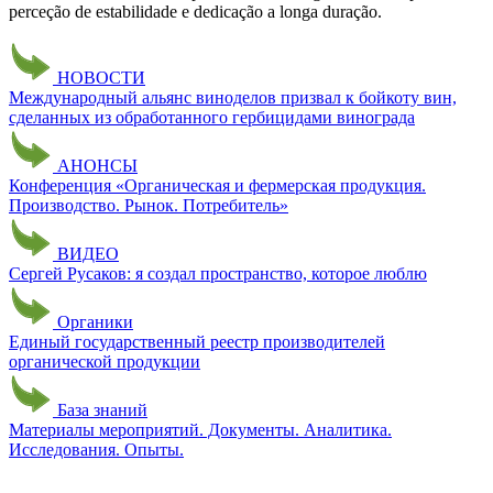
perceção de estabilidade e dedicação a longa duração.
НОВОСТИ
Международный альянс виноделов призвал к бойкоту вин,
сделанных из обработанного гербицидами винограда
АНОНСЫ
Конференция «Органическая и фермерская продукция.
Производство. Рынок. Потребитель»
ВИДЕО
Сергей Русаков: я создал пространство, которое люблю
Органики
Единый государственный реестр производителей
органической продукции
База знаний
Материалы мероприятий. Документы. Аналитика.
Исследования. Опыты.