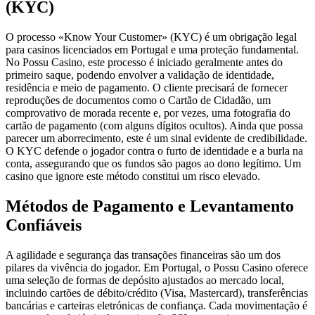
(KYC)
O processo «Know Your Customer» (KYC) é um obrigação legal
para casinos licenciados em Portugal e uma proteção fundamental.
No Possu Casino, este processo é iniciado geralmente antes do
primeiro saque, podendo envolver a validação de identidade,
residência e meio de pagamento. O cliente precisará de fornecer
reproduções de documentos como o Cartão de Cidadão, um
comprovativo de morada recente e, por vezes, uma fotografia do
cartão de pagamento (com alguns dígitos ocultos). Ainda que possa
parecer um aborrecimento, este é um sinal evidente de credibilidade.
O KYC defende o jogador contra o furto de identidade e a burla na
conta, assegurando que os fundos são pagos ao dono legítimo. Um
casino que ignore este método constitui um risco elevado.
Métodos de Pagamento e Levantamento
Confiáveis
A agilidade e segurança das transações financeiras são um dos
pilares da vivência do jogador. Em Portugal, o Possu Casino oferece
uma seleção de formas de depósito ajustados ao mercado local,
incluindo cartões de débito/crédito (Visa, Mastercard), transferências
bancárias e carteiras eletrónicas de confiança. Cada movimentação é