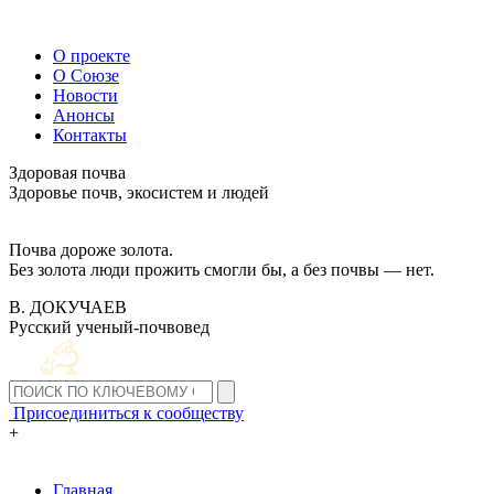
О проекте
О Союзе
Новости
Анонсы
Контакты
Здоровая почва
Здоровье почв, экосистем и людей
Почва дороже золота.
Без золота люди прожить смогли бы, а без почвы — нет.
В. ДОКУЧАЕВ
Русский ученый-почвовед
Присоединиться к сообществу
+
Главная