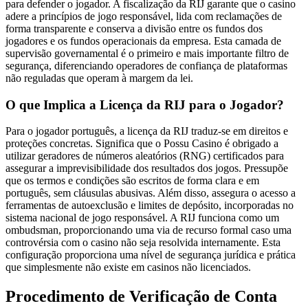
para defender o jogador. A fiscalização da RIJ garante que o casino
adere a princípios de jogo responsável, lida com reclamações de
forma transparente e conserva a divisão entre os fundos dos
jogadores e os fundos operacionais da empresa. Esta camada de
supervisão governamental é o primeiro e mais importante filtro de
segurança, diferenciando operadores de confiança de plataformas
não reguladas que operam à margem da lei.
O que Implica a Licença da RIJ para o Jogador?
Para o jogador português, a licença da RIJ traduz-se em direitos e
proteções concretas. Significa que o Possu Casino é obrigado a
utilizar geradores de números aleatórios (RNG) certificados para
assegurar a imprevisibilidade dos resultados dos jogos. Pressupõe
que os termos e condições são escritos de forma clara e em
português, sem cláusulas abusivas. Além disso, assegura o acesso a
ferramentas de autoexclusão e limites de depósito, incorporadas no
sistema nacional de jogo responsável. A RIJ funciona como um
ombudsman, proporcionando uma via de recurso formal caso uma
controvérsia com o casino não seja resolvida internamente. Esta
configuração proporciona uma nível de segurança jurídica e prática
que simplesmente não existe em casinos não licenciados.
Procedimento de Verificação de Conta