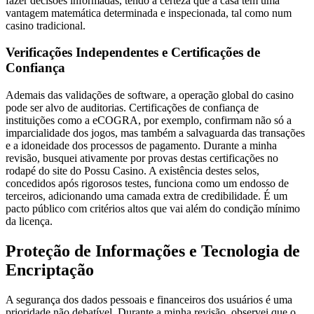
fazer decisões informadas, tendo a certeza que a casa tem uma
vantagem matemática determinada e inspecionada, tal como num
casino tradicional.
Verificações Independentes e Certificações de
Confiança
Ademais das validações de software, a operação global do casino
pode ser alvo de auditorias. Certificações de confiança de
instituições como a eCOGRA, por exemplo, confirmam não só a
imparcialidade dos jogos, mas também a salvaguarda das transações
e a idoneidade dos processos de pagamento. Durante a minha
revisão, busquei ativamente por provas destas certificações no
rodapé do site do Possu Casino. A existência destes selos,
concedidos após rigorosos testes, funciona como um endosso de
terceiros, adicionando uma camada extra de credibilidade. É um
pacto público com critérios altos que vai além do condição mínimo
da licença.
Proteção de Informações e Tecnologia de
Encriptação
A segurança dos dados pessoais e financeiros dos usuários é uma
prioridade não debatível. Durante a minha revisão, observei que o