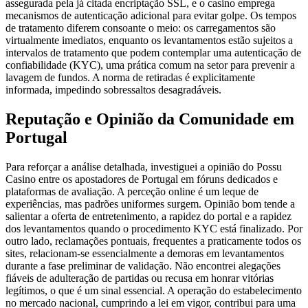
assegurada pela já citada encriptação SSL, e o casino emprega
mecanismos de autenticação adicional para evitar golpe. Os tempos
de tratamento diferem consoante o meio: os carregamentos são
virtualmente imediatos, enquanto os levantamentos estão sujeitos a
intervalos de tratamento que podem contemplar uma autenticação de
confiabilidade (KYC), uma prática comum na setor para prevenir a
lavagem de fundos. A norma de retiradas é explicitamente
informada, impedindo sobressaltos desagradáveis.
Reputação e Opinião da Comunidade em
Portugal
Para reforçar a análise detalhada, investiguei a opinião do Possu
Casino entre os apostadores de Portugal em fóruns dedicados e
plataformas de avaliação. A perceção online é um leque de
experiências, mas padrões uniformes surgem. Opinião bom tende a
salientar a oferta de entretenimento, a rapidez do portal e a rapidez
dos levantamentos quando o procedimento KYC está finalizado. Por
outro lado, reclamações pontuais, frequentes a praticamente todos os
sites, relacionam-se essencialmente a demoras em levantamentos
durante a fase preliminar de validação. Não encontrei alegações
fiáveis de adulteração de partidas ou recusa em honrar vitórias
legítimos, o que é um sinal essencial. A operação do estabelecimento
no mercado nacional, cumprindo a lei em vigor, contribui para uma