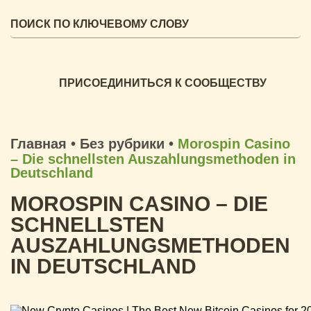
ПРИСОЕДИНИТЬСЯ К СООБЩЕСТВУ
Главная
•
Без рубрики
•
Morospin Casino
– Die schnellsten Auszahlungsmethoden in
Deutschland
MOROSPIN CASINO – DIE
SCHNELLSTEN
AUSZAHLUNGSMETHODEN
IN DEUTSCHLAND