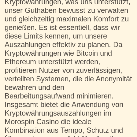
Kryptowährungen, was uns unterstützt,
unser Guthaben bewusst zu verwalten
und gleichzeitig maximalen Komfort zu
genießen. Es ist essentiell, dass wir
diese Limits kennen, um unsere
Auszahlungen effektiv zu planen. Da
Kryptowährungen wie Bitcoin und
Ethereum unterstützt werden,
profitieren Nutzer von zuverlässigen,
verteilten Systemen, die die Anonymität
bewahren und den
Bearbeitungsaufwand minimieren.
Insgesamt bietet die Anwendung von
Kryptowährungsauszahlungen im
Morospin Casino die ideale
Kombination aus Tempo, Schutz und