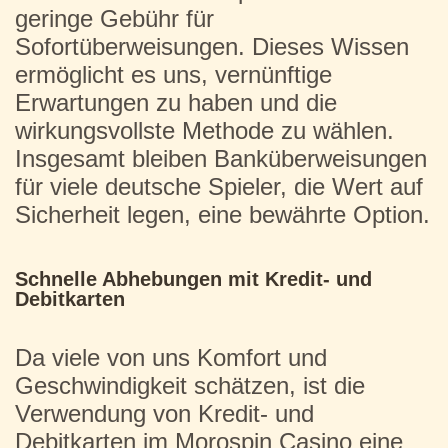
geringe Gebühr für
Sofortüberweisungen. Dieses Wissen
ermöglicht es uns, vernünftige
Erwartungen zu haben und die
wirkungsvollste Methode zu wählen.
Insgesamt bleiben Banküberweisungen
für viele deutsche Spieler, die Wert auf
Sicherheit legen, eine bewährte Option.
Schnelle Abhebungen mit Kredit- und
Debitkarten
Da viele von uns Komfort und
Geschwindigkeit schätzen, ist die
Verwendung von Kredit- und
Debitkarten im Morospin Casino eine