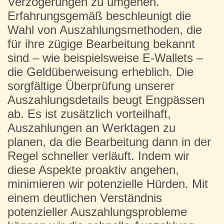
Verzögerungen zu umgehen.
Erfahrungsgemäß beschleunigt die
Wahl von Auszahlungsmethoden, die
für ihre zügige Bearbeitung bekannt
sind – wie beispielsweise E-Wallets –
die Geldüberweisung erheblich. Die
sorgfältige Überprüfung unserer
Auszahlungsdetails beugt Engpässen
ab. Es ist zusätzlich vorteilhaft,
Auszahlungen an Werktagen zu
planen, da die Bearbeitung dann in der
Regel schneller verläuft. Indem wir
diese Aspekte proaktiv angehen,
minimieren wir potenzielle Hürden. Mit
einem deutlichen Verständnis
potenzieller Auszahlungsprobleme