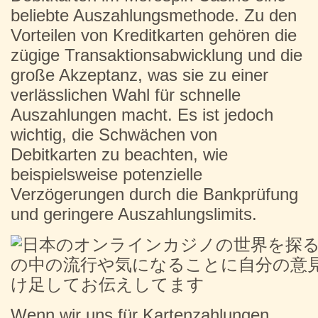
beliebte Auszahlungsmethode. Zu den
Vorteilen von Kreditkarten gehören die
zügige Transaktionsabwicklung und die
große Akzeptanz, was sie zu einer
verlässlichen Wahl für schnelle
Auszahlungen macht. Es ist jedoch
wichtig, die Schwächen von
Debitkarten zu beachten, wie
beispielsweise potenzielle
Verzögerungen durch die Bankprüfung
und geringere Auszahlungslimits.
Wenn wir uns für Kartenzahlungen