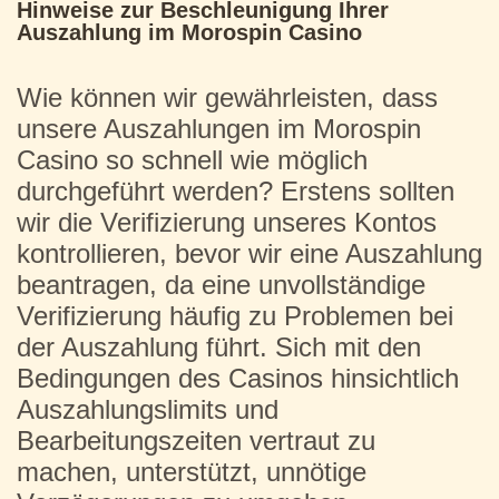
Hinweise zur Beschleunigung Ihrer
Auszahlung im Morospin Casino
Wie können wir gewährleisten, dass
unsere Auszahlungen im Morospin
Casino so schnell wie möglich
durchgeführt werden? Erstens sollten
wir die Verifizierung unseres Kontos
kontrollieren, bevor wir eine Auszahlung
beantragen, da eine unvollständige
Verifizierung häufig zu Problemen bei
der Auszahlung führt. Sich mit den
Bedingungen des Casinos hinsichtlich
Auszahlungslimits und
Bearbeitungszeiten vertraut zu
machen, unterstützt, unnötige