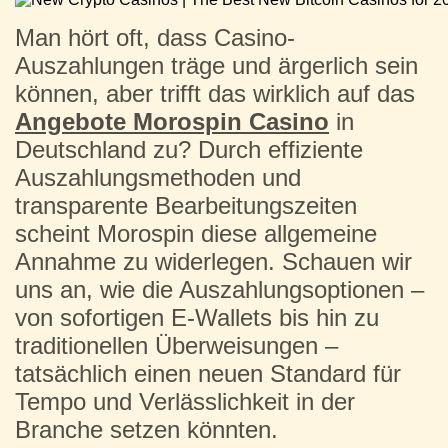
Man hört oft, dass Casino-
Auszahlungen träge und ärgerlich sein
können, aber trifft das wirklich auf das
Angebote Morospin Casino
in
Deutschland zu? Durch effiziente
Auszahlungsmethoden und
transparente Bearbeitungszeiten
scheint Morospin diese allgemeine
Annahme zu widerlegen. Schauen wir
uns an, wie die Auszahlungsoptionen –
von sofortigen E-Wallets bis hin zu
traditionellen Überweisungen –
tatsächlich einen neuen Standard für
Tempo und Verlässlichkeit in der
Branche setzen könnten.