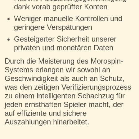
dank vorab geprüfter Konten
Weniger manuelle Kontrollen und
geringere Verspätungen
Gesteigerter Sicherheit unserer
privaten und monetären Daten
Durch die Meisterung des Morospin-
Systems erlangen wir sowohl an
Geschwindigkeit als auch an Schutz,
was den zeitigen Verifizierungsprozess
zu einem intelligenten Schachzug für
jeden ernsthaften Spieler macht, der
auf effiziente und sichere
Auszahlungen hinarbeitet.