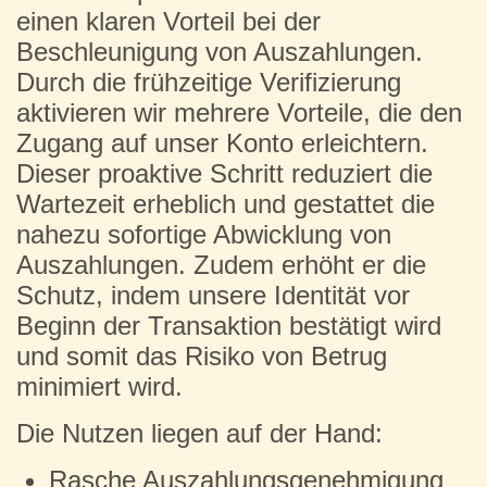
einen klaren Vorteil bei der
Beschleunigung von Auszahlungen.
Durch die frühzeitige Verifizierung
aktivieren wir mehrere Vorteile, die den
Zugang auf unser Konto erleichtern.
Dieser proaktive Schritt reduziert die
Wartezeit erheblich und gestattet die
nahezu sofortige Abwicklung von
Auszahlungen. Zudem erhöht er die
Schutz, indem unsere Identität vor
Beginn der Transaktion bestätigt wird
und somit das Risiko von Betrug
minimiert wird.
Die Nutzen liegen auf der Hand:
Rasche Auszahlungsgenehmigung