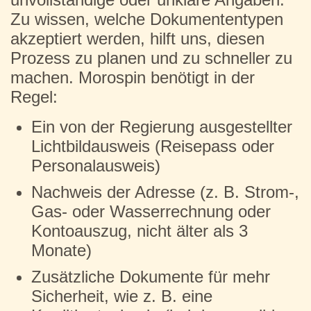
Zu wissen, welche Dokumententypen
akzeptiert werden, hilft uns, diesen
Prozess zu planen und zu schneller zu
machen. Morospin benötigt in der
Regel:
Ein von der Regierung ausgestellter
Lichtbildausweis (Reisepass oder
Personalausweis)
Nachweis der Adresse (z. B. Strom-,
Gas- oder Wasserrechnung oder
Kontoauszug, nicht älter als 3
Monate)
Zusätzliche Dokumente für mehr
Sicherheit, wie z. B. eine