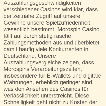
Auszahlungsgeschwindigkeiten
verschiedener Casinos wird klar, dass
der zeitnahe Zugriff auf unsere
Gewinne unsere Spielzufriedenheit
wesentlich bestimmt. Morospin Casino
fällt auf durch stetig rasche
Zahlungsmethoden aus und überbietet
damit häufig viele Konkurrenten in
Deutschland. Unsere
Auszahlungsvergleiche zeigen, dass
Morospins Verarbeitungszeiten,
insbesondere für E-Wallets und digitale
Währungen, erheblich geringer sind,
was den Ansehen des Casinos für
Verlässlichkeit unterstreicht. Diese
Schnelligkeit geht nicht zu Kosten der