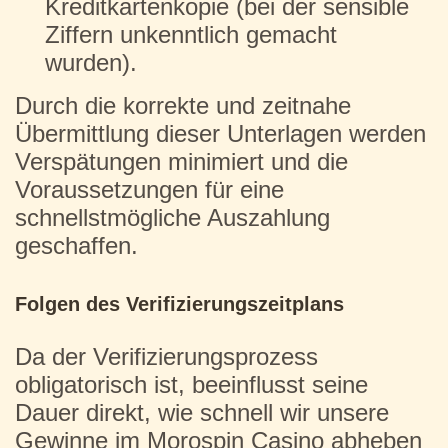
Kreditkartenkopie (bei der sensible
Ziffern unkenntlich gemacht
wurden).
Durch die korrekte und zeitnahe
Übermittlung dieser Unterlagen werden
Verspätungen minimiert und die
Voraussetzungen für eine
schnellstmögliche Auszahlung
geschaffen.
Folgen des Verifizierungszeitplans
Da der Verifizierungsprozess
obligatorisch ist, beeinflusst seine
Dauer direkt, wie schnell wir unsere
Gewinne im Morospin Casino abheben