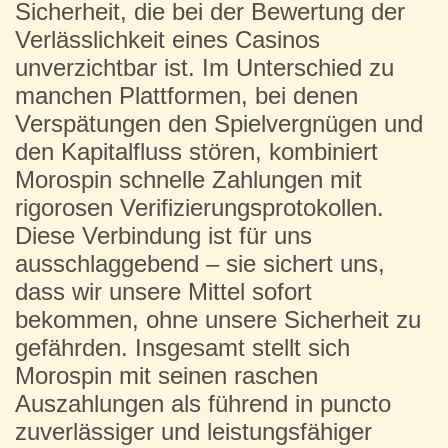
Sicherheit, die bei der Bewertung der
Verlässlichkeit eines Casinos
unverzichtbar ist. Im Unterschied zu
manchen Plattformen, bei denen
Verspätungen den Spielvergnügen und
den Kapitalfluss stören, kombiniert
Morospin schnelle Zahlungen mit
rigorosen Verifizierungsprotokollen.
Diese Verbindung ist für uns
ausschlaggebend – sie sichert uns,
dass wir unsere Mittel sofort
bekommen, ohne unsere Sicherheit zu
gefährden. Insgesamt stellt sich
Morospin mit seinen raschen
Auszahlungen als führend in puncto
zuverlässiger und leistungsfähiger