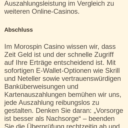
Auszahlungsleistung im Vergleich zu
weiteren Online-Casinos.
Abschluss
Im Morospin Casino wissen wir, dass
Zeit Geld ist und der schnelle Zugriff
auf Ihre Erträge entscheidend ist. Mit
sofortigen E-Wallet-Optionen wie Skrill
und Neteller sowie vertrauenswürdigen
Banküberweisungen und
Kartenauszahlungen bemühen wir uns,
jede Auszahlung reibungslos zu
gestalten. Denken Sie daran: „Vorsorge
ist besser als Nachsorge“ – beenden
Sie die Überprüfung rechtzeitig ab und