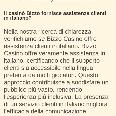
Il casinò Bizzo fornisce assistenza clienti
in italiano?
Nella nostra ricerca di chiarezza,
verifichiamo se Bizzo Casino offre
assistenza clienti in italiano. Bizzo
Casino offre veramente assistenza in
italiano, certificando che il supporto
clienti sia accessibile nella lingua
preferita da molti giocatori. Questo
approccio contribuisce a soddisfare un
pubblico più vasto, rendendo
l’esperienza più inclusiva. La presenza
di un servizio clienti in italiano migliora
l’efficacia della comunicazione,