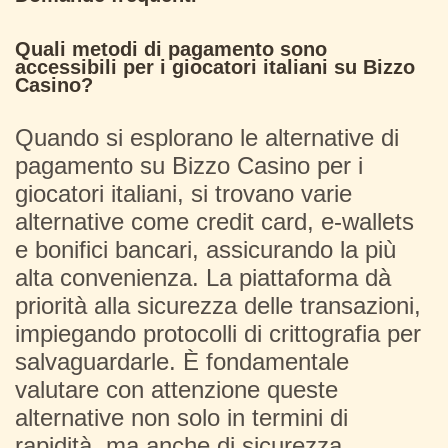
Quali metodi di pagamento sono
accessibili per i giocatori italiani su Bizzo
Casino?
Quando si esplorano le alternative di
pagamento su Bizzo Casino per i
giocatori italiani, si trovano varie
alternative come credit card, e-wallets
e bonifici bancari, assicurando la più
alta convenienza. La piattaforma dà
priorità alla sicurezza delle transazioni,
impiegando protocolli di crittografia per
salvaguardarle. È fondamentale
valutare con attenzione queste
alternative non solo in termini di
rapidità, ma anche di sicurezza,