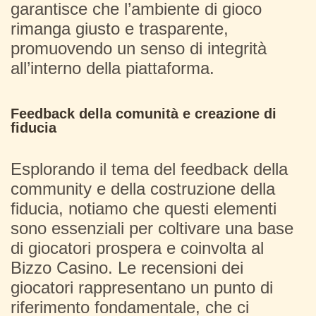
garantisce che l’ambiente di gioco
rimanga giusto e trasparente,
promuovendo un senso di integrità
all’interno della piattaforma.
Feedback della comunità e creazione di
fiducia
Esplorando il tema del feedback della
community e della costruzione della
fiducia, notiamo che questi elementi
sono essenziali per coltivare una base
di giocatori prospera e coinvolta al
Bizzo Casino. Le recensioni dei
giocatori rappresentano un punto di
riferimento fondamentale, che ci