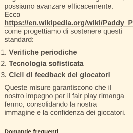
possiamo avanzare efficacemente.
Ecco
https://en.wikipedia.org/wiki/Paddy_
come progettiamo di sostenere questi
standard:
Verifiche periodiche
Tecnologia sofisticata
Cicli di feedback dei giocatori
Queste misure garantiscono che il
nostro impegno per il fair play rimanga
fermo, consolidando la nostra
immagine e la confidenza dei giocatori.
Domande frequenti