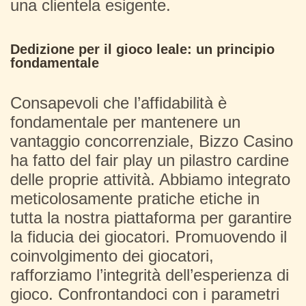
una clientela esigente.
Dedizione per il gioco leale: un principio
fondamentale
Consapevoli che l’affidabilità è
fondamentale per mantenere un
vantaggio concorrenziale, Bizzo Casino
ha fatto del fair play un pilastro cardine
delle proprie attività. Abbiamo integrato
meticolosamente pratiche etiche in
tutta la nostra piattaforma per garantire
la fiducia dei giocatori. Promuovendo il
coinvolgimento dei giocatori,
rafforziamo l’integrità dell’esperienza di
gioco. Confrontandoci con i parametri