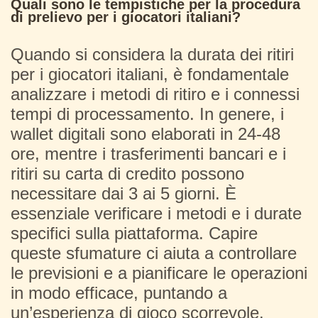
Quali sono le tempistiche per la procedura
di prelievo per i giocatori italiani?
Quando si considera la durata dei ritiri
per i giocatori italiani, è fondamentale
analizzare i metodi di ritiro e i connessi
tempi di processamento. In genere, i
wallet digitali sono elaborati in 24-48
ore, mentre i trasferimenti bancari e i
ritiri su carta di credito possono
necessitare dai 3 ai 5 giorni. È
essenziale verificare i metodi e i durate
specifici sulla piattaforma. Capire
queste sfumature ci aiuta a controllare
le previsioni e a pianificare le operazioni
in modo efficace, puntando a
un’esperienza di gioco scorrevole.