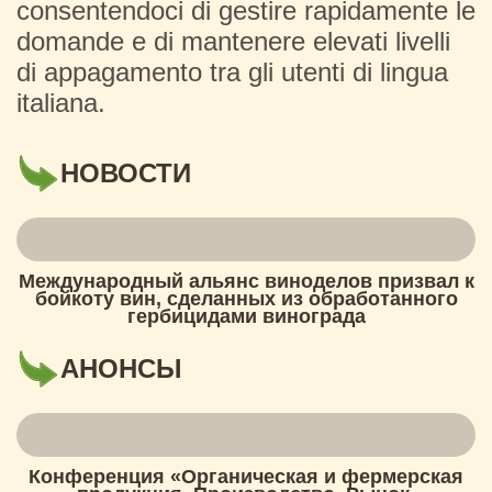
consentendoci di gestire rapidamente le
domande e di mantenere elevati livelli
di appagamento tra gli utenti di lingua
italiana.
НОВОСТИ
Международный альянс виноделов призвал к
бойкоту вин, сделанных из обработанного
гербицидами винограда
АНОНСЫ
Конференция «Органическая и фермерская