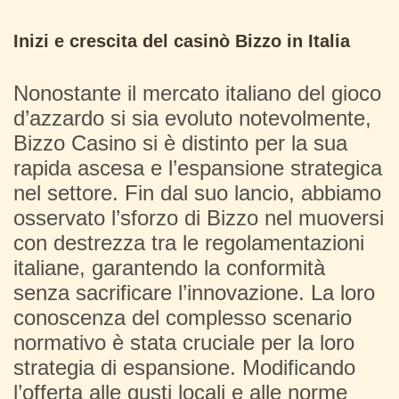
Inizi e crescita del casinò Bizzo in Italia
Nonostante il mercato italiano del gioco
d’azzardo si sia evoluto notevolmente,
Bizzo Casino si è distinto per la sua
rapida ascesa e l’espansione strategica
nel settore. Fin dal suo lancio, abbiamo
osservato l’sforzo di Bizzo nel muoversi
con destrezza tra le regolamentazioni
italiane, garantendo la conformità
senza sacrificare l’innovazione. La loro
conoscenza del complesso scenario
normativo è stata cruciale per la loro
strategia di espansione. Modificando
l’offerta alle gusti locali e alle norme