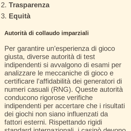
Trasparenza
Equità
Autorità di collaudo imparziali
Per garantire un’esperienza di gioco
giusta, diverse autorità di test
indipendenti si avvalgono di esami per
analizzare le meccaniche di gioco e
certificare l’affidabilità dei generatori di
numeri casuali (RNG). Queste autorità
conducono rigorose verifiche
indipendenti per accertare che i risultati
dei giochi non siano influenzati da
fattori esterni. Rispettando rigidi
standard internazionali, i casinò devono