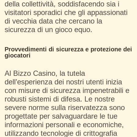
della collettività, soddisfacendo sia i
visitatori sporadici che gli appassionati
di vecchia data che cercano la
sicurezza di un gioco equo.
Provvedimenti di sicurezza e protezione dei
giocatori
Al Bizzo Casino, la tutela
dell’esperienza dei nostri utenti inizia
con misure di sicurezza impenetrabili e
robusti sistemi di difesa. Le nostre
severe norme sulla riservatezza sono
progettate per salvaguardare le tue
informazioni personali e economiche,
utilizzando tecnologie di crittografia