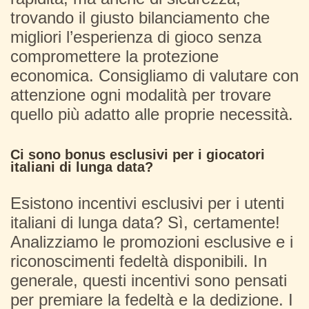
trovando il giusto bilanciamento che
migliori l’esperienza di gioco senza
compromettere la protezione
economica. Consigliamo di valutare con
attenzione ogni modalità per trovare
quello più adatto alle proprie necessità.
Ci sono bonus esclusivi per i giocatori
italiani di lunga data?
Esistono incentivi esclusivi per i utenti
italiani di lunga data? Sì, certamente!
Analizziamo le promozioni esclusive e i
riconoscimenti fedeltà disponibili. In
generale, questi incentivi sono pensati
per premiare la fedeltà e la dedizione. I