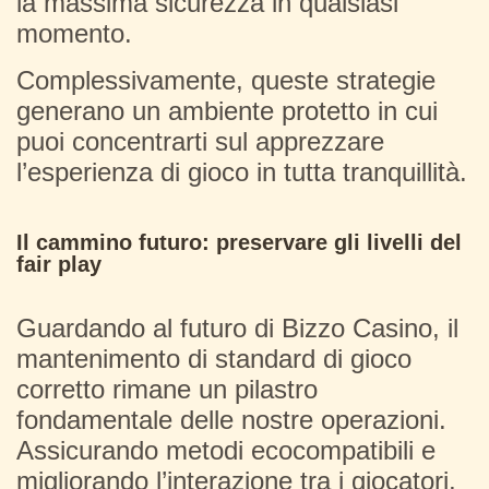
la massima sicurezza in qualsiasi
momento.
Complessivamente, queste strategie
generano un ambiente protetto in cui
puoi concentrarti sul apprezzare
l’esperienza di gioco in tutta tranquillità.
Il cammino futuro: preservare gli livelli del
fair play
Guardando al futuro di Bizzo Casino, il
mantenimento di standard di gioco
corretto rimane un pilastro
fondamentale delle nostre operazioni.
Assicurando metodi ecocompatibili e
migliorando l’interazione tra i giocatori,