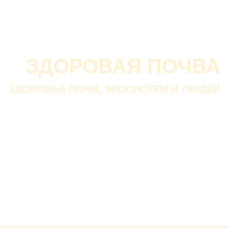
О проекте
О Союзе
Новости
Анонсы
Контакты
ЗДОРОВАЯ ПОЧВА
ЗДОРОВЬЕ ПОЧВ, ЭКОСИСТЕМ И ЛЮДЕЙ
Почва дороже золота.
Без золота люди прожить
смогли бы, а без почвы — нет.
В. ДОКУЧАЕВ
Русский ученый-почвовед