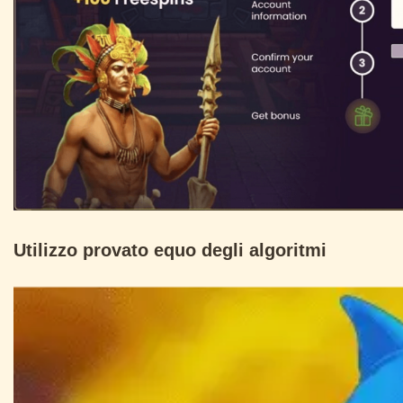
Utilizzo provato equo degli algoritmi