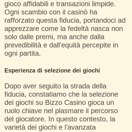
gioco affidabili e transazioni limpide.
Ogni scambio con il casinò ha
rafforzato questa fiducia, portandoci ad
apprezzare come la fedeltà nasca non
solo dalle premi, ma anche dalla
prevedibilità e dall’equità percepite in
ogni partita.
Esperienza di selezione dei giochi
Dopo aver seguito la strada della
fiducia, constatiamo che la selezione
dei giochi su Bizzo Casino gioca un
ruolo chiave nel plasmare il percorso
del giocatore. In questo contesto, la
varietà dei giochi e l’avanzata