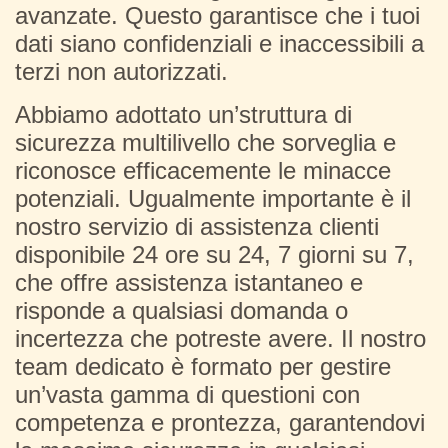
avanzate. Questo garantisce che i tuoi
dati siano confidenziali e inaccessibili a
terzi non autorizzati.
Abbiamo adottato un’struttura di
sicurezza multilivello che sorveglia e
riconosce efficacemente le minacce
potenziali. Ugualmente importante è il
nostro servizio di assistenza clienti
disponibile 24 ore su 24, 7 giorni su 7,
che offre assistenza istantaneo e
risponde a qualsiasi domanda o
incertezza che potreste avere. Il nostro
team dedicato è formato per gestire
un’vasta gamma di questioni con
competenza e prontezza, garantendovi