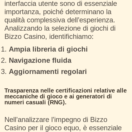
interfaccia utente sono di essenziale
importanza, poiché determinano la
qualità complessiva dell’esperienza.
Analizzando la selezione di giochi di
Bizzo Casino, identifichiamo:
Ampia libreria di giochi
Navigazione fluida
Aggiornamenti regolari
Trasparenza nelle certificazioni relative alle
meccaniche di gioco e ai generatori di
numeri casuali (RNG).
Nell’analizzare l’impegno di Bizzo
Casino per il gioco equo, è essenziale