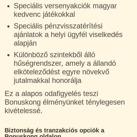
Speciális versenyakciók magyar
kedvenc játékokkal
Speciális pénzvisszatérítési
ajánlatok a helyi ügyfél viselkedés
alapján
Különböző szintekből álló
hűségrendszer, amely a állandó
elköteleződést egyre növekvő
jutalmakkal honorálja
Ez a alapos odafigyelés teszi
Bonuskong élményünket ténylegesen
kivételessé.
Biztonság és tranzakciós opciók a
Bonuskong oldalon