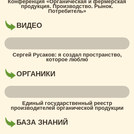
Конференция «Органическая и фермерская
продукция. Производство. Рынок.
Потребитель»
ВИДЕО
Сергей Русаков: я создал пространство,
которое люблю
ОРГАНИКИ
Единый государственный реестр
производителей органической продукции
БАЗА ЗНАНИЙ