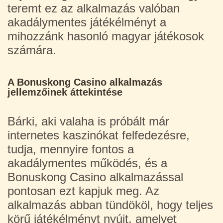
teremt ez az alkalmazás valóban
akadálymentes játékélményt a
mihozzánk hasonló magyar játékosok
számára.
A Bonuskong Casino alkalmazás
jellemzőinek áttekintése
Bárki, aki valaha is próbált már
internetes kaszinókat felfedezésre,
tudja, mennyire fontos a
akadálymentes működés, és a
Bonuskong Casino alkalmazással
pontosan ezt kapjuk meg. Az
alkalmazás abban tündököl, hogy teljes
körű játékélményt nyújt, amelyet