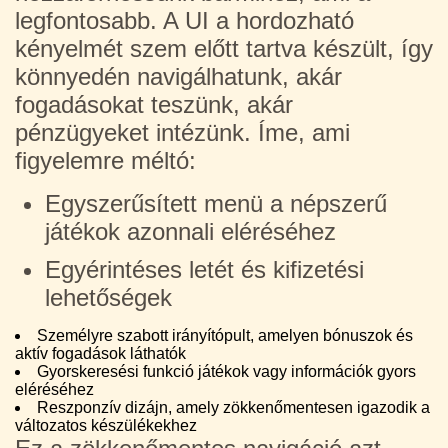
legfontosabb. A UI a hordozható
kényelmét szem előtt tartva készült, így
könnyedén navigálhatunk, akár
fogadásokat teszünk, akár
pénzügyeket intézünk. Íme, ami
figyelemre méltó:
Egyszerűsített menü a népszerű
játékok azonnali eléréséhez
Egyérintéses letét és kifizetési
lehetőségek
Személyre szabott irányítópult, amelyen bónuszok és
aktív fogadások láthatók
Gyorskeresési funkció játékok vagy információk gyors
eléréséhez
Reszponzív dizájn, amely zökkenőmentesen igazodik a
változatos készülékekhez