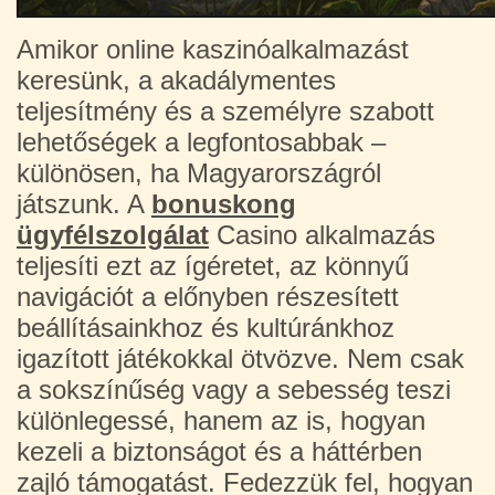
Amikor online kaszinóalkalmazást
keresünk, a akadálymentes
teljesítmény és a személyre szabott
lehetőségek a legfontosabbak –
különösen, ha Magyarországról
játszunk. A
bonuskong
ügyfélszolgálat
Casino alkalmazás
teljesíti ezt az ígéretet, az könnyű
navigációt a előnyben részesített
beállításainkhoz és kultúránkhoz
igazított játékokkal ötvözve. Nem csak
a sokszínűség vagy a sebesség teszi
különlegessé, hanem az is, hogyan
kezeli a biztonságot és a háttérben
zajló támogatást. Fedezzük fel, hogyan