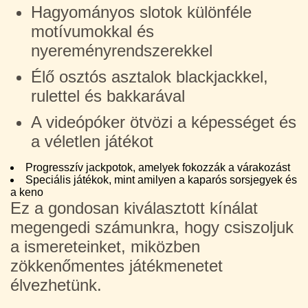
Hagyományos slotok különféle
motívumokkal és
nyereményrendszerekkel
Élő osztós asztalok blackjackkel,
rulettel és bakkarával
A videópóker ötvözi a képességet és
a véletlen játékot
Progresszív jackpotok, amelyek fokozzák a várakozást
Speciális játékok, mint amilyen a kaparós sorsjegyek és
a keno
Ez a gondosan kiválasztott kínálat
megengedi számunkra, hogy csiszoljuk
a ismereteinket, miközben
zökkenőmentes játékmenetet
élvezhetünk.