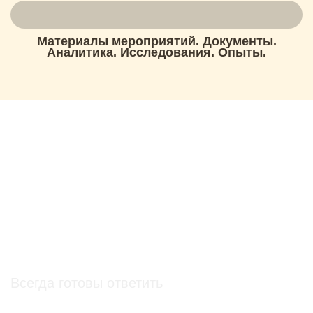
Материалы мероприятий. Документы.
Аналитика. Исследования. Опыты.
О проекте
О Союзе
Новости
Анонсы
Контакты
info@soz.bio
Всегда готовы ответить