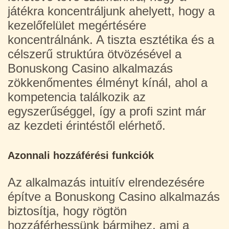
játékra koncentráljunk ahelyett, hogy a
kezelőfelület megértésére
koncentrálnánk. A tiszta esztétika és a
célszerű struktúra ötvözésével a
Bonuskong Casino alkalmazás
zökkenőmentes élményt kínál, ahol a
kompetencia találkozik az
egyszerűséggel, így a profi szint már
az kezdeti érintéstől elérhető.
Azonnali hozzáférési funkciók
Az alkalmazás intuitív elrendezésére
építve a Bonuskong Casino alkalmazás
biztosítja, hogy rögtön
hozzáférhessünk bármihez, ami a