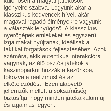
különösen a magyar játékosok
igényeire szabva. Legyünk akár a
klasszikus kedvencek hívei, akár
magával ragadó élményekre vágyunk,
a választék lenyűgöző. A klasszikus
nyerőgépek emlékeket és egyszerű
izgalmakat nyújtanak, ideálisak a
taktikai forgatások fejlesztéséhez. Azok
számára, akik autentikus interakcióra
vágynak, az élő osztós játékok a
kaszinóparkot hozzák a kezünkbe,
fokozva a realizmust és az
elköteleződést. Ezen alapvető
jellemzők mellett a sokszínűség
biztosítja, hogy minden játékalkalom új
és izgalmas legyen.