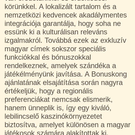
körünkkel. A lokalizált tartalom és a
nemzetközi kedvencek akadálymentes
integrációja garantálja, hogy soha ne
essünk ki a kulturálisan releváns
izgalmakról. Továbbá ezek az exkluzív
magyar címek sokszor speciális
funkciókkal és bónuszokkal
rendelkeznek, amelyek szándéka a
játékélményünk javítása. A Bonuskong
ajánlatának elsajátítása során nagyra
értékeljük, hogy a regionális
preferenciákat nemcsak elismerik,
hanem ünneplik is, így egy kiváló,
lebilincselő kaszinókörnyezetet
biztosítva, amelyet különösen a magyar
játékosok számára alakítottak ki.