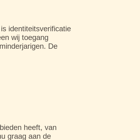
identiteitsverificatie
leen wij toegang
minderjarigen. De
:
bieden heeft, van
 nu graag aan de