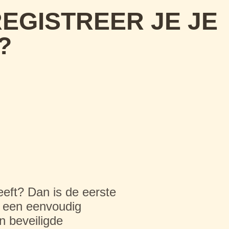
EGISTREER JE JE
?
heeft? Dan is de eerste
s een eenvoudig
en beveiligde