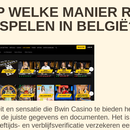
P WELKE MANIER R
 SPELEN IN BELGIË
teit en sensatie die Bwin Casino te bieden 
de juiste gegevens en documenten. Het i
tijds- en verblijfsverificatie verzekeren e