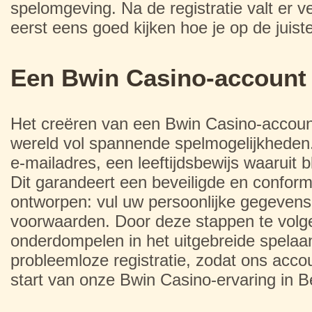
spelomgeving. Na de registratie valt er 
eerst eens goed kijken hoe je op de juist
Een Bwin Casino-account
Het creëren van een Bwin Casino-account
wereld vol spannende spelmogelijkheden.
e-mailadres, een leeftijdsbewijs waaruit b
Dit garandeert een beveiligde en conforme
ontworpen: vul uw persoonlijke gegevens
voorwaarden. Door deze stappen te volge
onderdompelen in het uitgebreide spelaa
probleemloze registratie, zodat ons accou
start van onze Bwin Casino-ervaring in Be