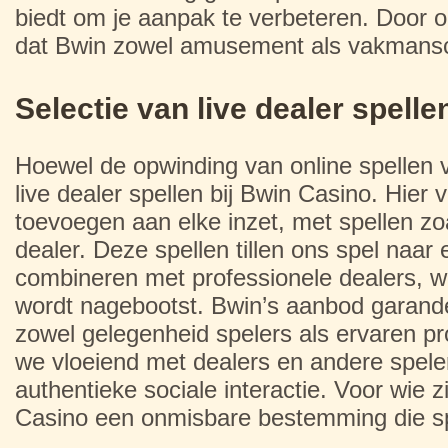
biedt om je aanpak te verbeteren. Door 
dat Bwin zowel amusement als vakmansc
Selectie van live dealer spelle
Hoewel de opwinding van online spellen 
live dealer spellen bij Bwin Casino. Hier 
toevoegen aan elke inzet, met spellen zoa
dealer. Deze spellen tillen ons spel naa
combineren met professionele dealers, w
wordt nagebootst. Bwin’s aanbod garandee
zowel gelegenheid spelers als ervaren p
we vloeiend met dealers en andere spele
authentieke sociale interactie. Voor wie zi
Casino een onmisbare bestemming die s