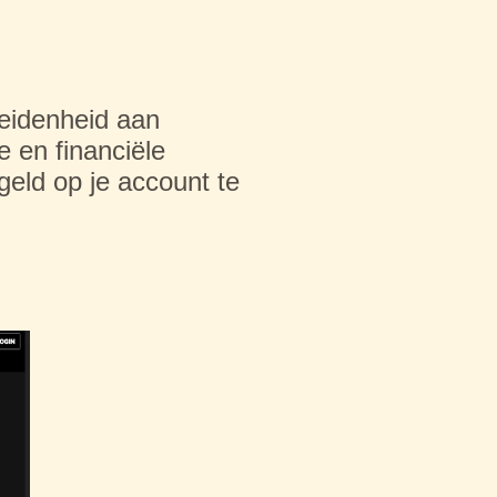
heidenheid aan
e en financiële
eld op je account te