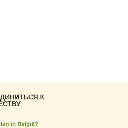
юзе
Новости
Анонсы
Контакты
а.
ожить смогли бы,
ед
ДИНИТЬСЯ К
ЕСТВУ
len in België?