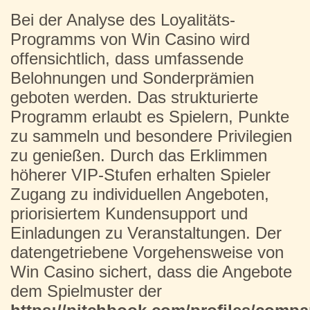
Bei der Analyse des Loyalitäts-
Programms von Win Casino wird
offensichtlich, dass umfassende
Belohnungen und Sonderprämien
geboten werden. Das strukturierte
Programm erlaubt es Spielern, Punkte
zu sammeln und besondere Privilegien
zu genießen. Durch das Erklimmen
höherer VIP-Stufen erhalten Spieler
Zugang zu individuellen Angeboten,
priorisiertem Kundensupport und
Einladungen zu Veranstaltungen. Der
datengetriebene Vorgehensweise von
Win Casino sichert, dass die Angebote
dem Spielmuster der