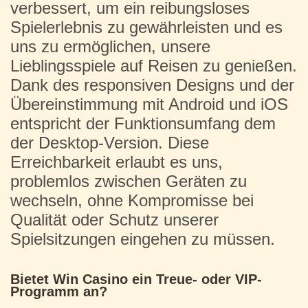
verbessert, um ein reibungsloses
Spielerlebnis zu gewährleisten und es
uns zu ermöglichen, unsere
Lieblingsspiele auf Reisen zu genießen.
Dank des responsiven Designs und der
Übereinstimmung mit Android und iOS
entspricht der Funktionsumfang dem
der Desktop-Version. Diese
Erreichbarkeit erlaubt es uns,
problemlos zwischen Geräten zu
wechseln, ohne Kompromisse bei
Qualität oder Schutz unserer
Spielsitzungen eingehen zu müssen.
Bietet Win Casino ein Treue- oder VIP-
Programm an?