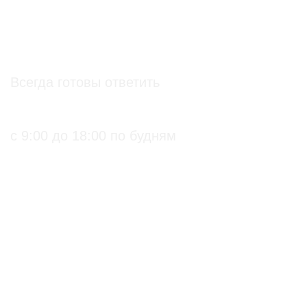
info@soz.bio
Всегда готовы ответить
+7 (495) 136-99-71
с 9:00 до 18:00 по будням
ПРАКТИЧЕСКИЕ БИОЛОГИЧЕСКИЕ И
ОРГАНИЧЕСКИЕ РЕШЕНИЯ ДЛЯ
СЕЛЬХОЗПРОИЗВОДИТЕЛЕЙ
С подтверждением
Биопрепараты
на использование в
Биоинсектициды
органическом
Стимуляторы роста
земледелии
Биофунгициды