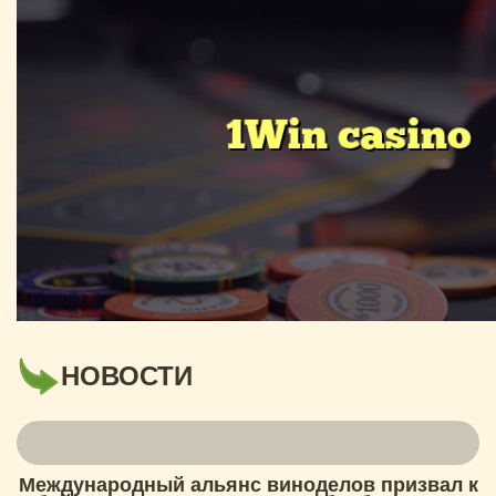
НОВОСТИ
Международный альянс виноделов призвал к