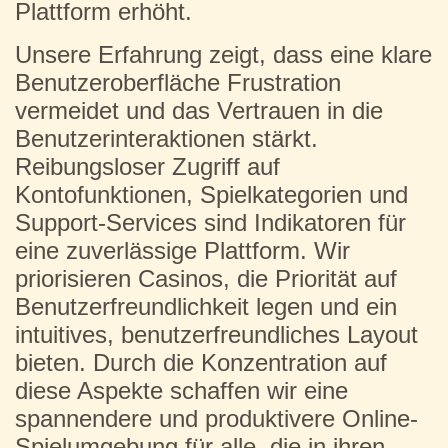
Plattform erhöht.
Unsere Erfahrung zeigt, dass eine klare
Benutzeroberfläche Frustration
vermeidet und das Vertrauen in die
Benutzerinteraktionen stärkt.
Reibungsloser Zugriff auf
Kontofunktionen, Spielkategorien und
Support-Services sind Indikatoren für
eine zuverlässige Plattform. Wir
priorisieren Casinos, die Priorität auf
Benutzerfreundlichkeit legen und ein
intuitives, benutzerfreundliches Layout
bieten. Durch die Konzentration auf
diese Aspekte schaffen wir eine
spannendere und produktivere Online-
Spielumgebung für alle, die in ihren