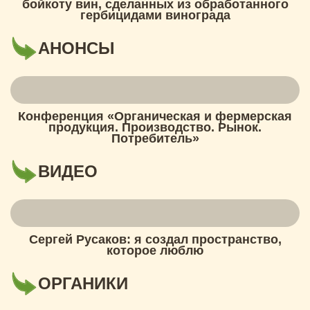
бойкоту вин, сделанных из обработанного
гербицидами винограда
АНОНСЫ
Конференция «Органическая и фермерская
продукция. Производство. Рынок.
Потребитель»
ВИДЕО
Сергей Русаков: я создал пространство,
которое люблю
ОРГАНИКИ