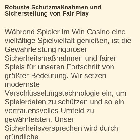
Robuste Schutzmaßnahmen und
Sicherstellung von Fair Play
Während Spieler im Win Casino eine
vielfältige Spielvielfalt genießen, ist die
Gewährleistung rigoroser
Sicherheitsmaßnahmen und fairen
Spiels für unseren Fortschritt von
größter Bedeutung. Wir setzen
modernste
Verschlüsselungstechnologie ein, um
Spielerdaten zu schützen und so ein
vertrauensvolles Umfeld zu
gewährleisten. Unser
Sicherheitsversprechen wird durch
gründliche