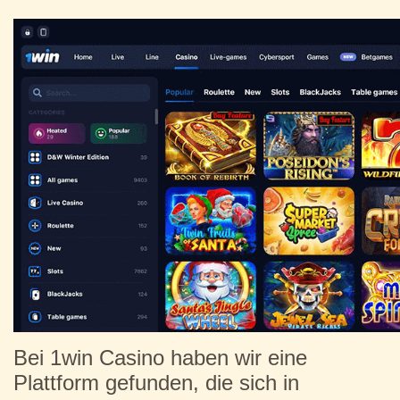
Bei 1win Casino haben wir eine
Plattform gefunden, die sich in