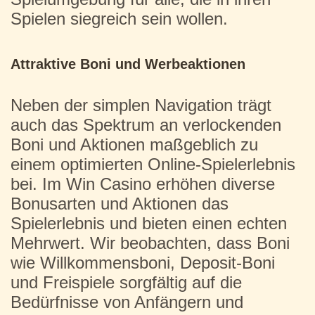
Spielen siegreich sein wollen.
Attraktive Boni und Werbeaktionen
Neben der simplen Navigation trägt
auch das Spektrum an verlockenden
Boni und Aktionen maßgeblich zu
einem optimierten Online-Spielerlebnis
bei. Im Win Casino erhöhen diverse
Bonusarten und Aktionen das
Spielerlebnis und bieten einen echten
Mehrwert. Wir beobachten, dass Boni
wie Willkommensboni, Deposit-Boni
und Freispiele sorgfältig auf die
Bedürfnisse von Anfängern und