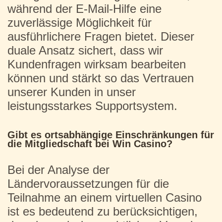
während der E-Mail-Hilfe eine
zuverlässige Möglichkeit für
ausführlichere Fragen bietet. Dieser
duale Ansatz sichert, dass wir
Kundenfragen wirksam bearbeiten
können und stärkt so das Vertrauen
unserer Kunden in unser
leistungsstarkes Supportsystem.
Gibt es ortsabhängige Einschränkungen für
die Mitgliedschaft bei Win Casino?
Bei der Analyse der
Ländervoraussetzungen für die
Teilnahme an einem virtuellen Casino
ist es bedeutend zu berücksichtigen,