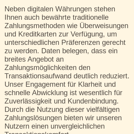
Neben digitalen Währungen stehen
Ihnen auch bewährte traditionelle
Zahlungsmethoden wie Überweisungen
und Kreditkarten zur Verfügung, um
unterschiedlichen Präferenzen gerecht
zu werden. Daten belegen, dass ein
breites Angebot an
Zahlungsmöglichkeiten den
Transaktionsaufwand deutlich reduziert.
Unser Engagement für Klarheit und
schnelle Abwicklung ist wesentlich für
Zuverlässigkeit und Kundenbindung.
Durch die Nutzung dieser vielfältigen
Zahlungslösungen bieten wir unseren
Nutzern einen unvergleichlichen