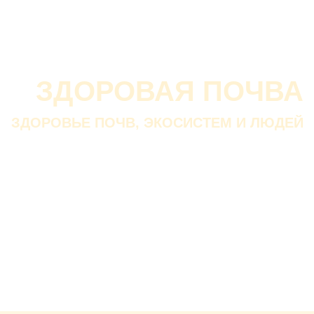
О проекте
О Союзе
Новости
Анонсы
Контакты
ЗДОРОВАЯ ПОЧВА
ЗДОРОВЬЕ ПОЧВ, ЭКОСИСТЕМ И ЛЮДЕЙ
Почва дороже золота.
Без золота люди прожить
смогли бы, а без почвы — нет.
В. ДОКУЧАЕВ
Русский ученый-почвовед