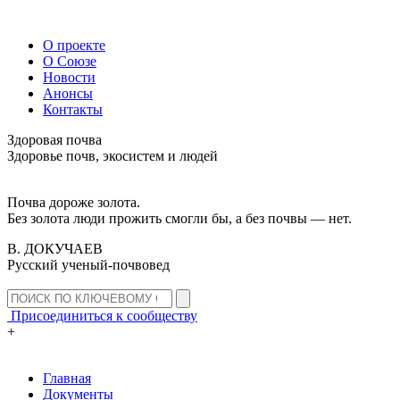
О проекте
О Союзе
Новости
Анонсы
Контакты
Здоровая почва
Здоровье почв, экосистем и людей
Почва дороже золота.
Без золота люди прожить смогли бы, а без почвы — нет.
В. ДОКУЧАЕВ
Русский ученый-почвовед
Присоединиться к сообществу
+
Главная
Документы