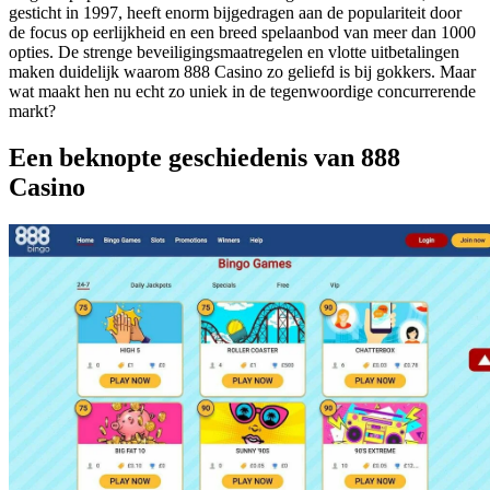
gesticht in 1997, heeft enorm bijgedragen aan de populariteit door
de focus op eerlijkheid en een breed spelaanbod van meer dan 1000
opties. De strenge beveiligingsmaatregelen en vlotte uitbetalingen
maken duidelijk waarom 888 Casino zo geliefd is bij gokkers. Maar
wat maakt hen nu echt zo uniek in de tegenwoordige concurrerende
markt?
Een beknopte geschiedenis van 888
Casino