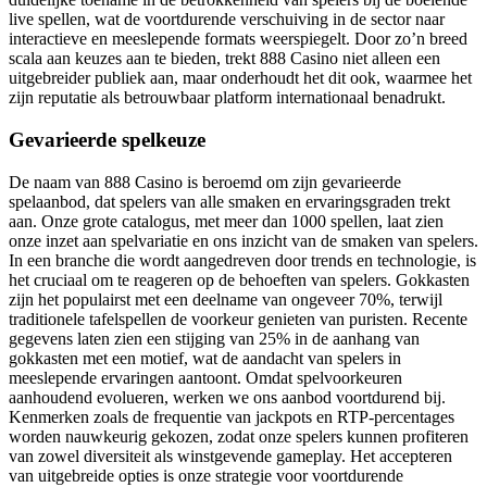
live spellen, wat de voortdurende verschuiving in de sector naar
interactieve en meeslepende formats weerspiegelt. Door zo’n breed
scala aan keuzes aan te bieden, trekt 888 Casino niet alleen een
uitgebreider publiek aan, maar onderhoudt het dit ook, waarmee het
zijn reputatie als betrouwbaar platform internationaal benadrukt.
Gevarieerde spelkeuze
De naam van 888 Casino is beroemd om zijn gevarieerde
spelaanbod, dat spelers van alle smaken en ervaringsgraden trekt
aan. Onze grote catalogus, met meer dan 1000 spellen, laat zien
onze inzet aan spelvariatie en ons inzicht van de smaken van spelers.
In een branche die wordt aangedreven door trends en technologie, is
het cruciaal om te reageren op de behoeften van spelers. Gokkasten
zijn het populairst met een deelname van ongeveer 70%, terwijl
traditionele tafelspellen de voorkeur genieten van puristen. Recente
gegevens laten zien een stijging van 25% in de aanhang van
gokkasten met een motief, wat de aandacht van spelers in
meeslepende ervaringen aantoont. Omdat spelvoorkeuren
aanhoudend evolueren, werken we ons aanbod voortdurend bij.
Kenmerken zoals de frequentie van jackpots en RTP-percentages
worden nauwkeurig gekozen, zodat onze spelers kunnen profiteren
van zowel diversiteit als winstgevende gameplay. Het accepteren
van uitgebreide opties is onze strategie voor voortdurende