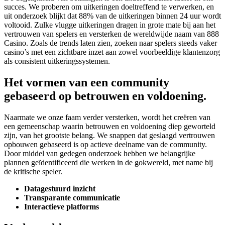
succes. We proberen om uitkeringen doeltreffend te verwerken, en
uit onderzoek blijkt dat 88% van de uitkeringen binnen 24 uur wordt
voltooid. Zulke vlugge uitkeringen dragen in grote mate bij aan het
vertrouwen van spelers en versterken de wereldwijde naam van 888
Casino. Zoals de trends laten zien, zoeken naar spelers steeds vaker
casino’s met een zichtbare inzet aan zowel voorbeeldige klantenzorg
als consistent uitkeringssystemen.
Het vormen van een community
gebaseerd op betrouwen en voldoening.
Naarmate we onze faam verder versterken, wordt het creëren van
een gemeenschap waarin betrouwen en voldoening diep geworteld
zijn, van het grootste belang. We snappen dat geslaagd vertrouwen
opbouwen gebaseerd is op actieve deelname van de community.
Door middel van gedegen onderzoek hebben we belangrijke
plannen geïdentificeerd die werken in de gokwereld, met name bij
de kritische speler.
Datagestuurd inzicht
Transparante communicatie
Interactieve platforms