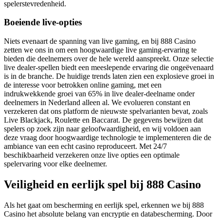
spelerstevredenheid.
Boeiende live-opties
Niets evenaart de spanning van live gaming, en bij 888 Casino
zetten we ons in om een hoogwaardige live gaming-ervaring te
bieden die deelnemers over de hele wereld aanspreekt. Onze selectie
live dealer-spellen biedt een meeslepende ervaring die ongeëvenaard
is in de branche. De huidige trends laten zien een explosieve groei in
de interesse voor betrokken online gaming, met een
indrukwekkende groei van 65% in live dealer-deelname onder
deelnemers in Nederland alleen al. We evolueren constant en
verzekeren dat ons platform de nieuwste spelvarianten bevat, zoals
Live Blackjack, Roulette en Baccarat. De gegevens bewijzen dat
spelers op zoek zijn naar geloofwaardigheid, en wij voldoen aan
deze vraag door hoogwaardige technologie te implementeren die de
ambiance van een echt casino reproduceert. Met 24/7
beschikbaarheid verzekeren onze live opties een optimale
spelervaring voor elke deelnemer.
Veiligheid en eerlijk spel bij 888 Casino
Als het gaat om bescherming en eerlijk spel, erkennen we bij 888
Casino het absolute belang van encryptie en databescherming. Door