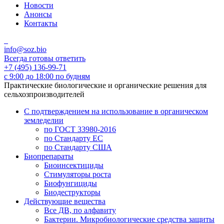
Новости
Анонсы
Контакты
info@soz.bio
Всегда готовы ответить
+7 (495) 136-99-71
с 9:00 до 18:00 по будням
Практические биологические и органические решения для
сельхозпроизводителей
С подтверждением на использование в органическом
земледелии
по ГОСТ 33980-2016
по Стандарту ЕС
по Стандарту США
Биопрепараты
Биоинсектициды
Стимуляторы роста
Биофунгициды
Биодеструкторы
Действующие вещества
Все ДВ, по алфавиту
Бактерии. Микробиологические средства защиты