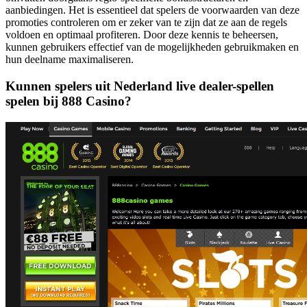
aanbiedingen. Het is essentieel dat spelers de voorwaarden van deze
promoties controleren om er zeker van te zijn dat ze aan de regels
voldoen en optimaal profiteren. Door deze kennis te beheersen,
kunnen gebruikers effectief van de mogelijkheden gebruikmaken en
hun deelname maximaliseren.
Kunnen spelers uit Nederland live dealer-spellen
spelen bij 888 Casino?