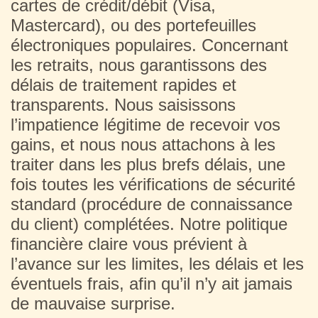
cartes de crédit/débit (Visa,
Mastercard), ou des portefeuilles
électroniques populaires. Concernant
les retraits, nous garantissons des
délais de traitement rapides et
transparents. Nous saisissons
l’impatience légitime de recevoir vos
gains, et nous nous attachons à les
traiter dans les plus brefs délais, une
fois toutes les vérifications de sécurité
standard (procédure de connaissance
du client) complétées. Notre politique
financière claire vous prévient à
l’avance sur les limites, les délais et les
éventuels frais, afin qu’il n’y ait jamais
de mauvaise surprise.