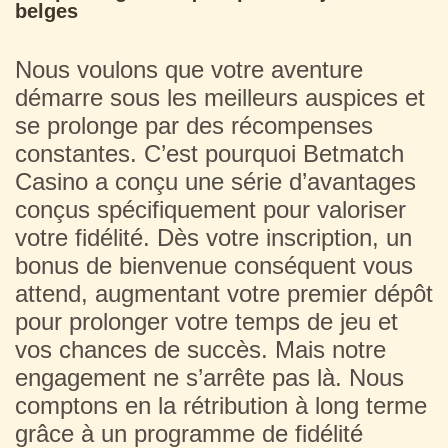
belges
Nous voulons que votre aventure
démarre sous les meilleurs auspices et
se prolonge par des récompenses
constantes. C’est pourquoi Betmatch
Casino a conçu une série d’avantages
conçus spécifiquement pour valoriser
votre fidélité. Dès votre inscription, un
bonus de bienvenue conséquent vous
attend, augmentant votre premier dépôt
pour prolonger votre temps de jeu et
vos chances de succès. Mais notre
engagement ne s’arrête pas là. Nous
comptons en la rétribution à long terme
grâce à un programme de fidélité