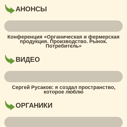
АНОНСЫ
Конференция «Органическая и фермерская
продукция. Производство. Рынок.
Потребитель»
ВИДЕО
Сергей Русаков: я создал пространство,
которое люблю
ОРГАНИКИ