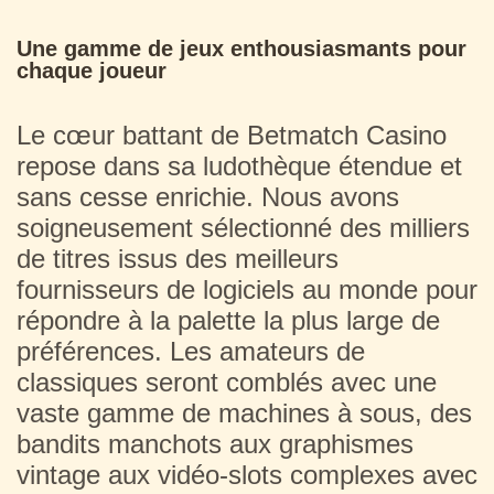
Une gamme de jeux enthousiasmants pour
chaque joueur
Le cœur battant de Betmatch Casino
repose dans sa ludothèque étendue et
sans cesse enrichie. Nous avons
soigneusement sélectionné des milliers
de titres issus des meilleurs
fournisseurs de logiciels au monde pour
répondre à la palette la plus large de
préférences. Les amateurs de
classiques seront comblés avec une
vaste gamme de machines à sous, des
bandits manchots aux graphismes
vintage aux vidéo-slots complexes avec