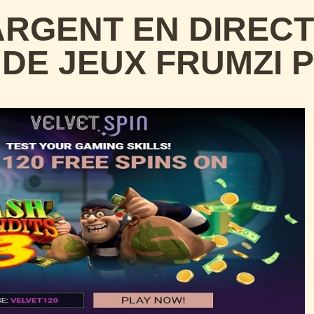
ARGENT EN DIRECT
 DE JEUX FRUMZI 