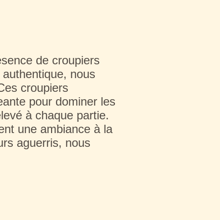
résence de croupiers
 authentique, nous
 Ces croupiers
geante pour dominer les
élevé à chaque partie.
urent une ambiance à la
urs aguerris, nous