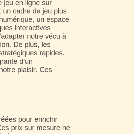
 jeu en ligne sur
t un cadre de jeu plus
umérique, un espace
ques interactives
’adapter notre vécu à
ion. De plus, les
 stratégiques rapides.
grante d’un
otre plaisir. Ces
réées pour enrichir
Ces prix sur mesure ne