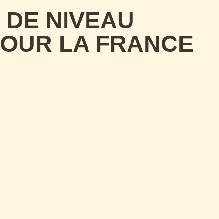
 DE NIVEAU
POUR LA FRANCE