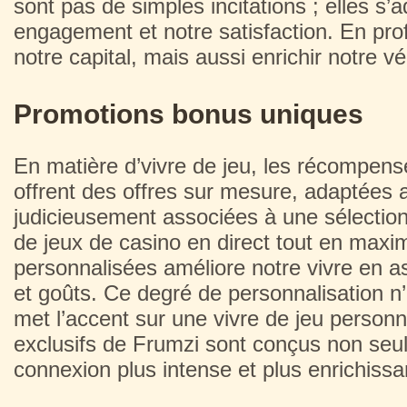
sont pas de simples incitations ; elles s
engagement et notre satisfaction. En pr
notre capital, mais aussi enrichir notre v
Promotions bonus uniques
En matière d’vivre de jeu, les récompenses
offrent des offres sur mesure, adaptées a
judicieusement associées à une sélection 
de jeux de casino en direct tout en maxim
personnalisées améliore notre vivre en as
et goûts. Ce degré de personnalisation n’
met l’accent sur une vivre de jeu perso
exclusifs de Frumzi sont conçus non seu
connexion plus intense et plus enrichissa