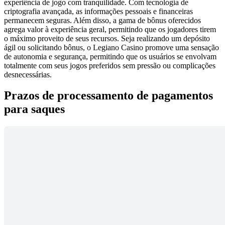
experiência de jogo com tranquilidade. Com tecnologia de
criptografia avançada, as informações pessoais e financeiras
permanecem seguras. Além disso, a gama de bônus oferecidos
agrega valor à experiência geral, permitindo que os jogadores tirem
o máximo proveito de seus recursos. Seja realizando um depósito
ágil ou solicitando bônus, o Legiano Casino promove uma sensação
de autonomia e segurança, permitindo que os usuários se envolvam
totalmente com seus jogos preferidos sem pressão ou complicações
desnecessárias.
Prazos de processamento de pagamentos
para saques