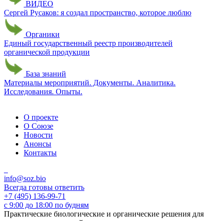
ВИДЕО
Сергей Русаков: я создал пространство, которое люблю
Органики
Единый государственный реестр производителей
органической продукции
База знаний
Материалы мероприятий. Документы. Аналитика.
Исследования. Опыты.
О проекте
О Союзе
Новости
Анонсы
Контакты
info@soz.bio
Всегда готовы ответить
+7 (495) 136-99-71
с 9:00 до 18:00 по будням
Практические биологические и органические решения для