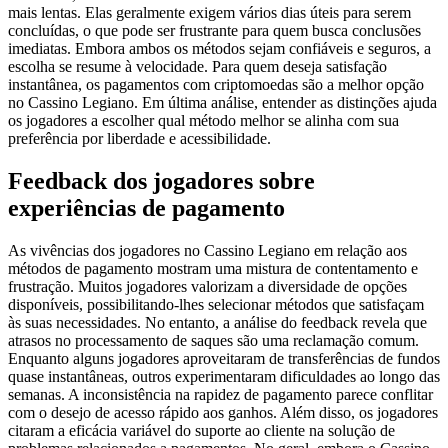
mais lentas. Elas geralmente exigem vários dias úteis para serem
concluídas, o que pode ser frustrante para quem busca conclusões
imediatas. Embora ambos os métodos sejam confiáveis e seguros, a
escolha se resume à velocidade. Para quem deseja satisfação
instantânea, os pagamentos com criptomoedas são a melhor opção
no Cassino Legiano. Em última análise, entender as distinções ajuda
os jogadores a escolher qual método melhor se alinha com sua
preferência por liberdade e acessibilidade.
Feedback dos jogadores sobre
experiências de pagamento
As vivências dos jogadores no Cassino Legiano em relação aos
métodos de pagamento mostram uma mistura de contentamento e
frustração. Muitos jogadores valorizam a diversidade de opções
disponíveis, possibilitando-lhes selecionar métodos que satisfaçam
às suas necessidades. No entanto, a análise do feedback revela que
atrasos no processamento de saques são uma reclamação comum.
Enquanto alguns jogadores aproveitaram de transferências de fundos
quase instantâneas, outros experimentaram dificuldades ao longo das
semanas. A inconsistência na rapidez de pagamento parece conflitar
com o desejo de acesso rápido aos ganhos. Além disso, os jogadores
citaram a eficácia variável do suporte ao cliente na solução de