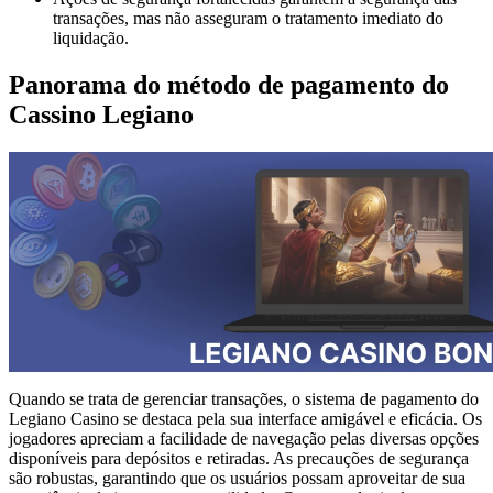
transações, mas não asseguram o tratamento imediato do
liquidação.
Panorama do método de pagamento do
Cassino Legiano
Quando se trata de gerenciar transações, o sistema de pagamento do
Legiano Casino se destaca pela sua interface amigável e eficácia. Os
jogadores apreciam a facilidade de navegação pelas diversas opções
disponíveis para depósitos e retiradas. As precauções de segurança
são robustas, garantindo que os usuários possam aproveitar de sua