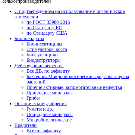
сельхозпроизводителей
С подтверждением на использование в органическом
земледелии
по ГОСТ 33980-2016
по Стандарту ЕС
по Стандарту США
Биопрепараты
Биоинсектициды
Стимуляторы роста
Биофунгициды
Биодеструкторы
Действующие вещества
Все ДВ, по алфавиту
Бактерии. Микробиологические средства защиты
растений
Прочие активные, вспомогательные вещества
Природные минералы
Грибы
Органические удобрения
Гуматы и др.
Природные минералы
Микробиологические
Вредители
Все по алфавиту