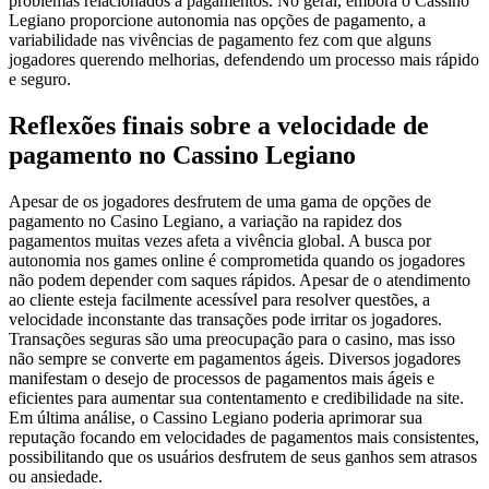
problemas relacionados a pagamentos. No geral, embora o Cassino
Legiano proporcione autonomia nas opções de pagamento, a
variabilidade nas vivências de pagamento fez com que alguns
jogadores querendo melhorias, defendendo um processo mais rápido
e seguro.
Reflexões finais sobre a velocidade de
pagamento no Cassino Legiano
Apesar de os jogadores desfrutem de uma gama de opções de
pagamento no Casino Legiano, a variação na rapidez dos
pagamentos muitas vezes afeta a vivência global. A busca por
autonomia nos games online é comprometida quando os jogadores
não podem depender com saques rápidos. Apesar de o atendimento
ao cliente esteja facilmente acessível para resolver questões, a
velocidade inconstante das transações pode irritar os jogadores.
Transações seguras são uma preocupação para o casino, mas isso
não sempre se converte em pagamentos ágeis. Diversos jogadores
manifestam o desejo de processos de pagamentos mais ágeis e
eficientes para aumentar sua contentamento e credibilidade na site.
Em última análise, o Cassino Legiano poderia aprimorar sua
reputação focando em velocidades de pagamentos mais consistentes,
possibilitando que os usuários desfrutem de seus ganhos sem atrasos
ou ansiedade.