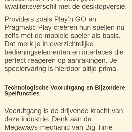
kwaliteitsverschil met de desktopversie.
Providers zoals Play’n GO en
Pragmatic Play creëren hun spellen nu
zelfs met de mobiele speler als basis.
Dat merk je in overzichtelijke
bedieningselementen en interfaces die
perfect reageren op aanrakingen. Je
speelervaring is hierdoor altijd prima.
Technologische Vooruitgang en Bijzondere
Spelfuncties
Vooruitgang is de drijvende kracht van
deze industrie. Denk aan de
Megaways-mechanic van Big Time