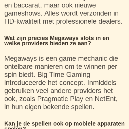
en baccarat, maar ook nieuwe
gameshows. Alles wordt verzonden in
HD-kwaliteit met professionele dealers.
Wat zijn precies Megaways slots in en
welke providers bieden ze aan?
Megaways is een game mechanic die
ontelbare manieren om te winnen per
spin biedt. Big Time Gaming
introduceerde het concept. Inmiddels
gebruiken veel andere providers het
ook, zoals Pragmatic Play en NetEnt,
in hun eigen bekende spellen.
Kan je de spellen ook op mobiele apparaten
spelen?