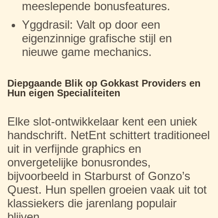
meeslepende bonusfeatures.
Yggdrasil: Valt op door een
eigenzinnige grafische stijl en
nieuwe game mechanics.
Diepgaande Blik op Gokkast Providers en
Hun eigen Specialiteiten
Elke slot-ontwikkelaar kent een uniek
handschrift. NetEnt schittert traditioneel
uit in verfijnde graphics en
onvergetelijke bonusrondes,
bijvoorbeeld in Starburst of Gonzo’s
Quest. Hun spellen groeien vaak uit tot
klassiekers die jarenlang populair
blijven.