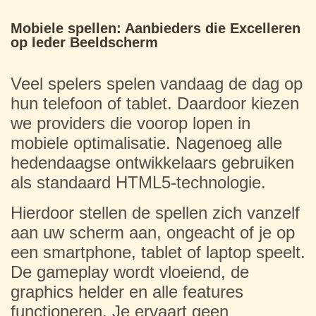
Mobiele spellen: Aanbieders die Excelleren
op Ieder Beeldscherm
Veel spelers spelen vandaag de dag op
hun telefoon of tablet. Daardoor kiezen
we providers die voorop lopen in
mobiele optimalisatie. Nagenoeg alle
hedendaagse ontwikkelaars gebruiken
als standaard HTML5-technologie.
Hierdoor stellen de spellen zich vanzelf
aan uw scherm aan, ongeacht of je op
een smartphone, tablet of laptop speelt.
De gameplay wordt vloeiend, de
graphics helder en alle features
functioneren. Je ervaart geen