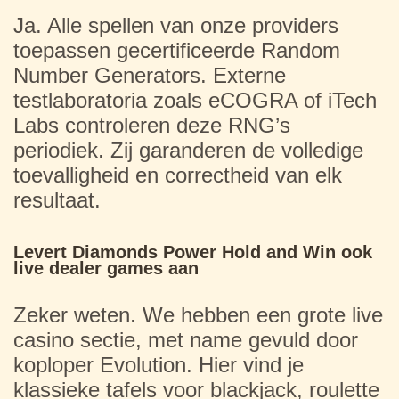
Ja. Alle spellen van onze providers
toepassen gecertificeerde Random
Number Generators. Externe
testlaboratoria zoals eCOGRA of iTech
Labs controleren deze RNG’s
periodiek. Zij garanderen de volledige
toevalligheid en correctheid van elk
resultaat.
Levert Diamonds Power Hold and Win ook
live dealer games aan
Zeker weten. We hebben een grote live
casino sectie, met name gevuld door
koploper Evolution. Hier vind je
klassieke tafels voor blackjack, roulette