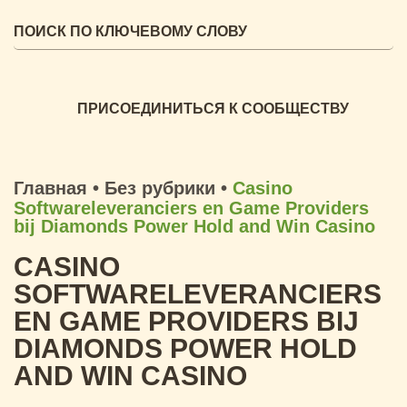
ПРИСОЕДИНИТЬСЯ К СООБЩЕСТВУ
Главная
•
Без рубрики
•
Casino
Softwareleveranciers en Game Providers
bij Diamonds Power Hold and Win Casino
CASINO
SOFTWARELEVERANCIERS
EN GAME PROVIDERS BIJ
DIAMONDS POWER HOLD
AND WIN CASINO