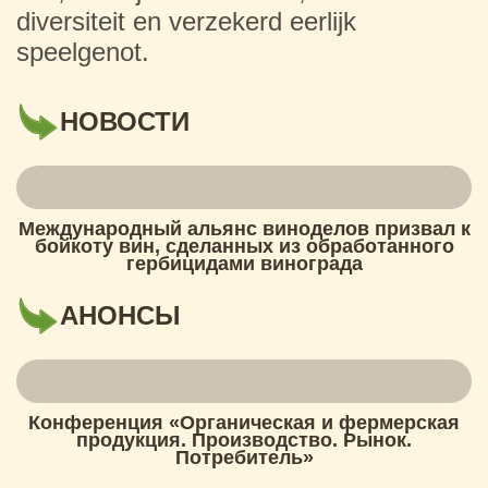
diversiteit en verzekerd eerlijk
speelgenot.
НОВОСТИ
Международный альянс виноделов призвал к
бойкоту вин, сделанных из обработанного
гербицидами винограда
АНОНСЫ
Конференция «Органическая и фермерская
продукция. Производство. Рынок.
Потребитель»