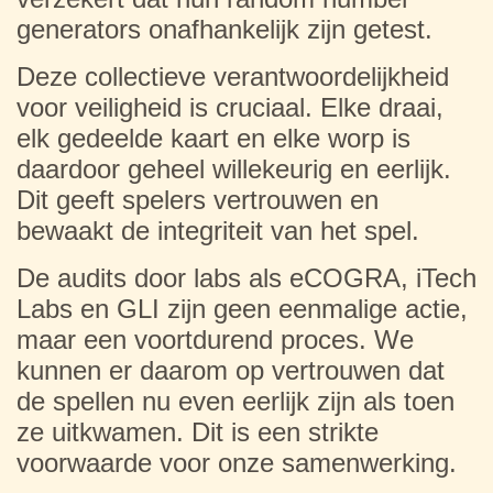
generators onafhankelijk zijn getest.
Deze collectieve verantwoordelijkheid
voor veiligheid is cruciaal. Elke draai,
elk gedeelde kaart en elke worp is
daardoor geheel willekeurig en eerlijk.
Dit geeft spelers vertrouwen en
bewaakt de integriteit van het spel.
De audits door labs als eCOGRA, iTech
Labs en GLI zijn geen eenmalige actie,
maar een voortdurend proces. We
kunnen er daarom op vertrouwen dat
de spellen nu even eerlijk zijn als toen
ze uitkwamen. Dit is een strikte
voorwaarde voor onze samenwerking.