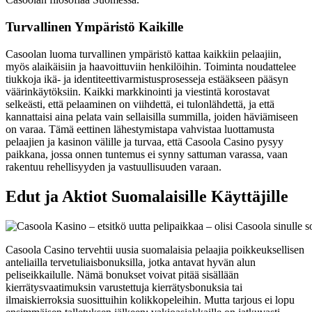
Turvallinen Ympäristö Kaikille
Casoolan luoma turvallinen ympäristö kattaa kaikkiin pelaajiin,
myös alaikäisiin ja haavoittuviin henkilöihin. Toiminta noudattelee
tiukkoja ikä- ja identiteettivarmistusprosesseja estääkseen pääsyn
väärinkäytöksiin. Kaikki markkinointi ja viestintä korostavat
selkeästi, että pelaaminen on viihdettä, ei tulonlähdettä, ja että
kannattaisi aina pelata vain sellaisilla summilla, joiden häviämiseen
on varaa. Tämä eettinen lähestymistapa vahvistaa luottamusta
pelaajien ja kasinon välille ja turvaa, että Casoola Casino pysyy
paikkana, jossa onnen tuntemus ei synny sattuman varassa, vaan
rakentuu rehellisyyden ja vastuullisuuden varaan.
Edut ja Aktiot Suomalaisille Käyttäjille
Casoola Casino tervehtii uusia suomalaisia pelaajia poikkeuksellisen
anteliailla tervetuliaisbonuksilla, jotka antavat hyvän alun
peliseikkailulle. Nämä bonukset voivat pitää sisällään
kierrätysvaatimuksin varustettuja kierrätysbonuksia tai
ilmaiskierroksia suosittuihin kolikkopeleihin. Mutta tarjous ei lopu