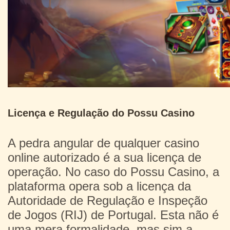
Licença e Regulação do Possu Casino
A pedra angular de qualquer casino
online autorizado é a sua licença de
operação. No caso do Possu Casino, a
plataforma opera sob a licença da
Autoridade de Regulação e Inspeção
de Jogos (RIJ) de Portugal. Esta não é
uma mera formalidade, mas sim a