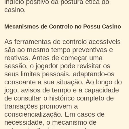
indício positivo da postura ética do
casino.
Mecanismos de Controlo no Possu Casino
As ferramentas de controlo acessíveis
são ao mesmo tempo preventivas e
reativas. Antes de começar uma
sessão, o jogador pode revisitar os
seus limites pessoais, adaptando-os
consoante a sua situação. Ao longo do
jogo, avisos de tempo e a capacidade
de consultar o histórico completo de
transações promovem a
consciencialização. Em casos de
necessidade, o mecanismo de