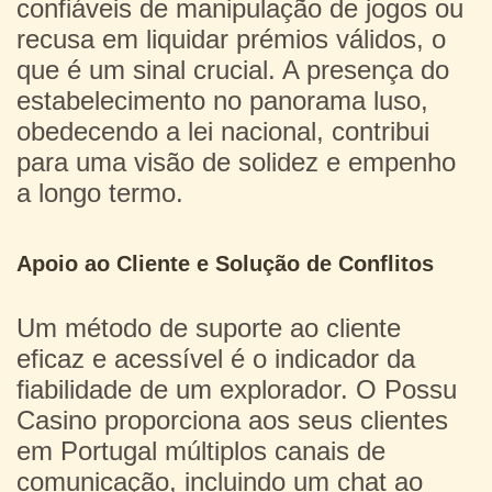
confiáveis de manipulação de jogos ou
recusa em liquidar prémios válidos, o
que é um sinal crucial. A presença do
estabelecimento no panorama luso,
obedecendo a lei nacional, contribui
para uma visão de solidez e empenho
a longo termo.
Apoio ao Cliente e Solução de Conflitos
Um método de suporte ao cliente
eficaz e acessível é o indicador da
fiabilidade de um explorador. O Possu
Casino proporciona aos seus clientes
em Portugal múltiplos canais de
comunicação, incluindo um chat ao