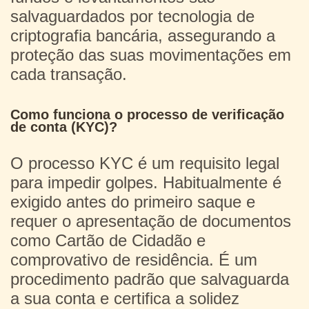
salvaguardados por tecnologia de
criptografia bancária, assegurando a
proteção das suas movimentações em
cada transação.
Como funciona o processo de verificação
de conta (KYC)?
O processo KYC é um requisito legal
para impedir golpes. Habitualmente é
exigido antes do primeiro saque e
requer o apresentação de documentos
como Cartão de Cidadão e
comprovativo de residência. É um
procedimento padrão que salvaguarda
a sua conta e certifica a solidez