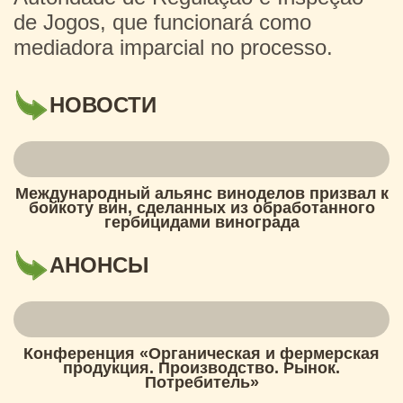
de Jogos, que funcionará como
mediadora imparcial no processo.
НОВОСТИ
Международный альянс виноделов призвал к
бойкоту вин, сделанных из обработанного
гербицидами винограда
АНОНСЫ
Конференция «Органическая и фермерская
продукция. Производство. Рынок.
Потребитель»