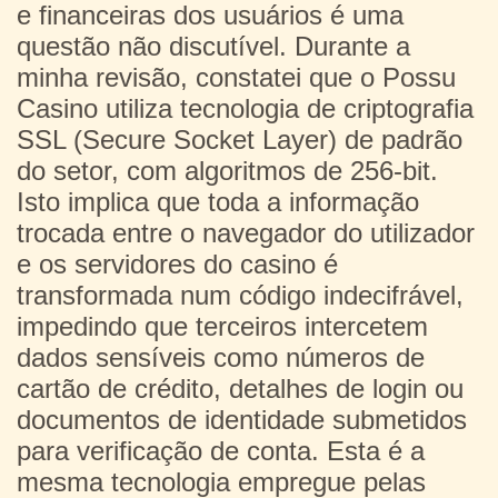
e financeiras dos usuários é uma
questão não discutível. Durante a
minha revisão, constatei que o Possu
Casino utiliza tecnologia de criptografia
SSL (Secure Socket Layer) de padrão
do setor, com algoritmos de 256-bit.
Isto implica que toda a informação
trocada entre o navegador do utilizador
e os servidores do casino é
transformada num código indecifrável,
impedindo que terceiros intercetem
dados sensíveis como números de
cartão de crédito, detalhes de login ou
documentos de identidade submetidos
para verificação de conta. Esta é a
mesma tecnologia empregue pelas