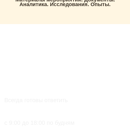
Аналитика. Исследования. Опыты.
О проекте
О Союзе
Новости
Анонсы
Контакты
info@soz.bio
Всегда готовы ответить
+7 (495) 136-99-71
с 9:00 до 18:00 по будням