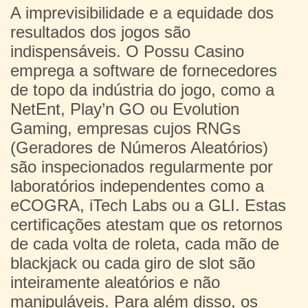
A imprevisibilidade e a equidade dos
resultados dos jogos são
indispensáveis. O Possu Casino
emprega a software de fornecedores
de topo da indústria do jogo, como a
NetEnt, Play’n GO ou Evolution
Gaming, empresas cujos RNGs
(Geradores de Números Aleatórios)
são inspecionados regularmente por
laboratórios independentes como a
eCOGRA, iTech Labs ou a GLI. Estas
certificações atestam que os retornos
de cada volta de roleta, cada mão de
blackjack ou cada giro de slot são
inteiramente aleatórios e não
manipuláveis. Para além disso, os