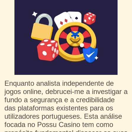
Enquanto analista independente de
jogos online, debrucei-me a investigar a
fundo a segurança e a credibilidade
das plataformas existentes para os
utilizadores portugueses. Esta análise
focada no Possu Casino tem como