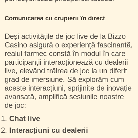
Comunicarea cu crupierii în direct
Deși activitățile de joc live de la Bizzo
Casino asigură o experiență fascinantă,
realul farmec constă în modul în care
participanții interacționează cu dealerii
live, elevând trăirea de joc la un diferit
grad de imersiune. Să explorăm cum
aceste interacțiuni, sprijinite de inovație
avansată, amplifică sesiunile noastre
de joc:
Chat live
Interacțiuni cu dealerii