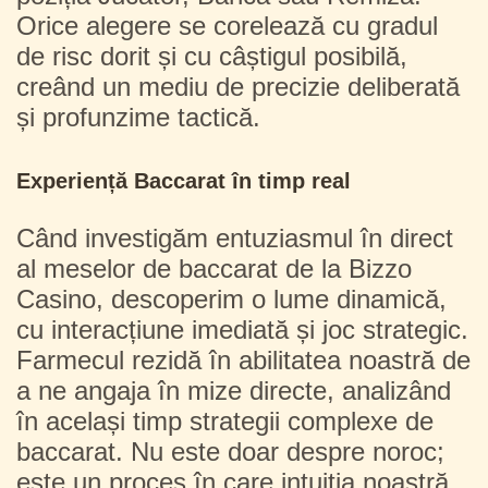
Orice alegere se corelează cu gradul
de risc dorit și cu câștigul posibilă,
creând un mediu de precizie deliberată
și profunzime tactică.
Experiență Baccarat în timp real
Când investigăm entuziasmul în direct
al meselor de baccarat de la Bizzo
Casino, descoperim o lume dinamică,
cu interacțiune imediată și joc strategic.
Farmecul rezidă în abilitatea noastră de
a ne angaja în mize directe, analizând
în același timp strategii complexe de
baccarat. Nu este doar despre noroc;
este un proces în care intuiția noastră