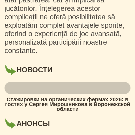
jucătorilor. Înțelegerea acestor
complicații ne oferă posibilitatea să
exploatăm complet avantajele sporite,
oferind o experiență de joc avansată,
personalizată participării noastre
constante.
НОВОСТИ
Стажировки на органических фермах 2026: в
гостях у Сергея Мирошникова в Воронежской
области
АНОНСЫ