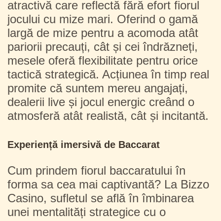
atractivă care reflectă fără efort fiorul
jocului cu mize mari. Oferind o gamă
largă de mize pentru a acomoda atât
pariorii precauți, cât și cei îndrăzneți,
mesele oferă flexibilitate pentru orice
tactică strategică. Acțiunea în timp real
promite că suntem mereu angajați,
dealerii live și jocul energic creând o
atmosferă atât realistă, cât și incitantă.
Experiență imersivă de Baccarat
Cum prindem fiorul baccaratului în
forma sa cea mai captivantă? La Bizzo
Casino, sufletul se află în îmbinarea
unei mentalități strategice cu o