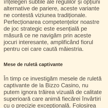
înțelegeri subtile ale regulilor și opțiuni
alternative de pariere, aceste variante
ne contestă viziunea tradiționale.
Perfecționarea competențelor noastre
de joc strategic este esențială pe
măsură ce ne navigăm prin aceste
jocuri interesante, amplificând fiorul
pentru cei care caută măiestria.
Mese de ruletă captivante
În timp ce investigăm mesele de ruletă
captivante de la Bizzo Casino, nu
putem ignora trăirea vizuală de calitate
superioară care animă fiecărei învârtiri
cu o precizie excepțională. Folosirea