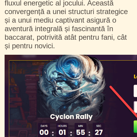
fluxul energetic al jocului. Această
convergență a unei structuri strategice
și a unui mediu captivant asigură o
aventură integrală și fascinantă în
baccarat, potrivită atât pentru fani, cât
și pentru novici.