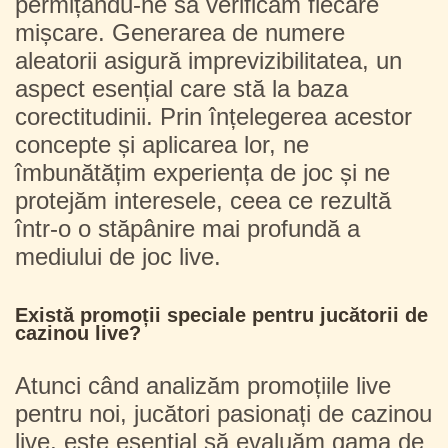
permițându-ne să verificăm fiecare
mișcare. Generarea de numere
aleatorii asigură imprevizibilitatea, un
aspect esențial care stă la baza
corectitudinii. Prin înțelegerea acestor
concepte și aplicarea lor, ne
îmbunătățim experiența de joc și ne
protejăm interesele, ceea ce rezultă
într-o o stăpânire mai profundă a
mediului de joc live.
Există promoții speciale pentru jucătorii de
cazinou live?
Atunci când analizăm promoțiile live
pentru noi, jucători pasionați de cazinou
live, este esențial să evaluăm gama de