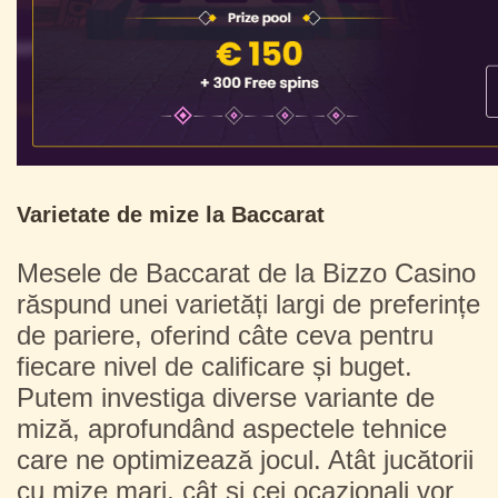
Varietate de mize la Baccarat
Mesele de Baccarat de la Bizzo Casino
răspund unei varietăți largi de preferințe
de pariere, oferind câte ceva pentru
fiecare nivel de calificare și buget.
Putem investiga diverse variante de
miză, aprofundând aspectele tehnice
care ne optimizează jocul. Atât jucătorii
cu mize mari, cât și cei ocazionali vor