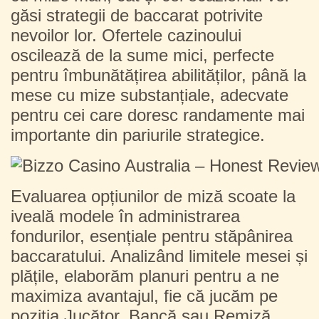
găsi strategii de baccarat potrivite
nevoilor lor. Ofertele cazinoului
oscilează de la sume mici, perfecte
pentru îmbunătățirea abilităților, până la
mese cu mize substanțiale, adecvate
pentru cei care doresc randamente mai
importante din pariurile strategice.
Evaluarea opțiunilor de miză scoate la
iveală modele în administrarea
fondurilor, esențiale pentru stăpânirea
baccaratului. Analizând limitele mesei și
plățile, elaborăm planuri pentru a ne
maximiza avantajul, fie că jucăm pe
poziția Jucător, Bancă sau Remiză.