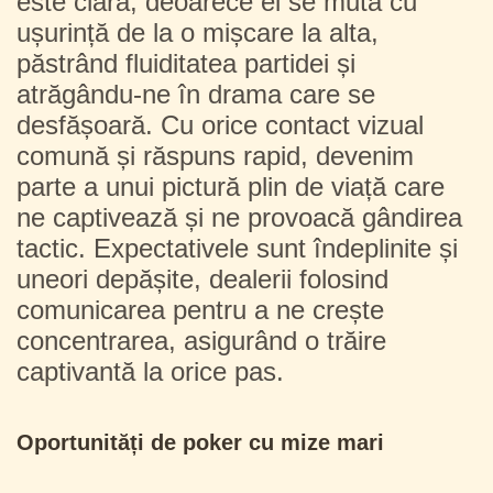
este clară, deoarece ei se mută cu
ușurință de la o mișcare la alta,
păstrând fluiditatea partidei și
atrăgându-ne în drama care se
desfășoară. Cu orice contact vizual
comună și răspuns rapid, devenim
parte a unui pictură plin de viață care
ne captivează și ne provoacă gândirea
tactic. Expectativele sunt îndeplinite și
uneori depășite, dealerii folosind
comunicarea pentru a ne crește
concentrarea, asigurând o trăire
captivantă la orice pas.
Oportunități de poker cu mize mari