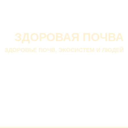
О проекте
О Союзе
Новости
Анонсы
Контакты
ЗДОРОВАЯ ПОЧВА
ЗДОРОВЬЕ ПОЧВ, ЭКОСИСТЕМ И ЛЮДЕЙ
Почва дороже золота.
Без золота люди прожить
смогли бы, а без почвы — нет.
В. ДОКУЧАЕВ
Русский ученый-почвовед