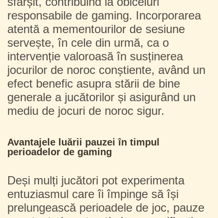
sfârșit, contribuind la obiceiuri
responsabile de gaming. Incorporarea
atentă a mementourilor de sesiune
servește, în cele din urmă, ca o
intervenție valoroasă în susținerea
jocurilor de noroc conștiente, având un
efect benefic asupra stării de bine
generale a jucătorilor și asigurând un
mediu de jocuri de noroc sigur.
Avantajele luării pauzei în timpul
perioadelor de gaming
Deși mulți jucători pot experimenta
entuziasmul care îi împinge să își
prelungească perioadele de joc, pauze