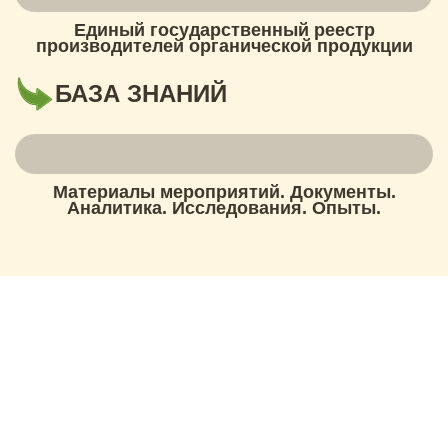
Единый государственный реестр
производителей органической продукции
БАЗА ЗНАНИЙ
Материалы мероприятий. Документы.
Аналитика. Исследования. Опыты.
О проекте
О Союзе
Новости
Анонсы
Контакты