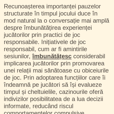
Recunoașterea importanței pauzelor
structurate în timpul jocului duce în
mod natural la o conversație mai amplă
despre îmbunătățirea experienței
jucătorilor prin practici de joc
responsabile. Inițiativele de joc
responsabil, cum ar fi amintirile
sesiunilor,
îmbunătățesc
considerabil
implicarea jucătorilor prin promovarea
unei relații mai sănătoase cu obiceiurile
de joc. Prin adoptarea funcțiilor care îi
îndeamnă pe jucători să își evalueze
timpul și cheltuielile, cazinourile oferă
indivizilor posibilitatea de a lua decizii
informate, reducând riscul
comportamentelor compulsive.