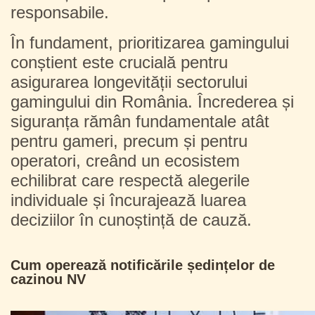
responsabile.
În fundament, prioritizarea gamingului
conștient este crucială pentru
asigurarea longevității sectorului
gamingului din România. Încrederea și
siguranța rămân fundamentale atât
pentru gameri, precum și pentru
operatori, creând un ecosistem
echilibrat care respectă alegerile
individuale și încurajează luarea
deciziilor în cunoștință de cauză.
Cum operează notificările ședințelor de
cazinou NV