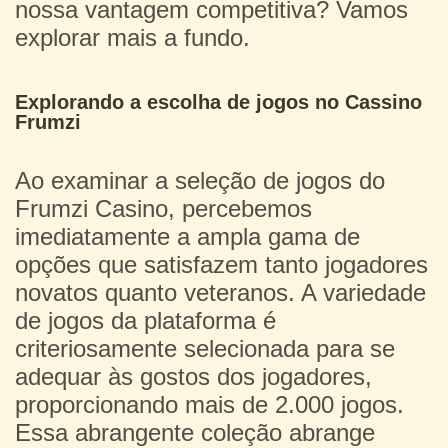
nossa vantagem competitiva? Vamos
explorar mais a fundo.
Explorando a escolha de jogos no Cassino
Frumzi
Ao examinar a seleção de jogos do
Frumzi Casino, percebemos
imediatamente a ampla gama de
opções que satisfazem tanto jogadores
novatos quanto veteranos. A variedade
de jogos da plataforma é
criteriosamente selecionada para se
adequar às gostos dos jogadores,
proporcionando mais de 2.000 jogos.
Essa abrangente coleção abrange