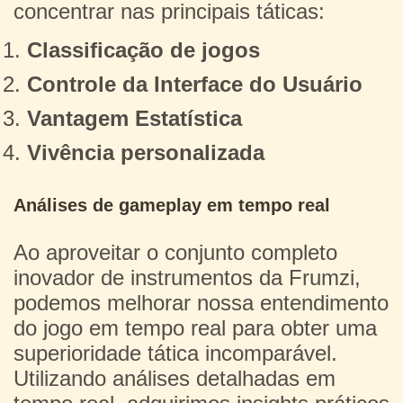
concentrar nas principais táticas:
Classificação de jogos
Controle da Interface do Usuário
Vantagem Estatística
Vivência personalizada
Análises de gameplay em tempo real
Ao aproveitar o conjunto completo
inovador de instrumentos da Frumzi,
podemos melhorar nossa entendimento
do jogo em tempo real para obter uma
superioridade tática incomparável.
Utilizando análises detalhadas em