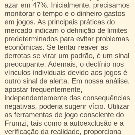
azar em 47%. Inicialmente, precisamos
monitorar o tempo e o dinheiro gastos
em jogos. As principais práticas do
mercado indicam o definição de limites
predeterminados para evitar problemas
econômicas. Se tentar reaver as
derrotas se virar um padrão, é um sinal
preocupante. Ademais, o declínio nos
vínculos individuais devido aos jogos é
outro sinal de alerta. Em nossa análise,
apostar frequentemente,
independentemente das consequências
negativas, poderia sugerir vício. Utilizar
as ferramentas de jogo consciente do
Frumzi, tais como a autoexclusão e a
verificação da realidade, proporciona