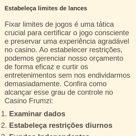
Estabeleça limites de lances
Fixar limites de jogos é uma tática
crucial para certificar o jogo consciente
e preservar uma experiência agradável
no casino. Ao estabelecer restrições,
podemos gerenciar nosso orçamento
de forma eficaz e curtir os
entretenimentos sem nos endividarmos
demasiadamente. Confira como
alcançar esse grau de controle no
Casino Frumzi:
Examinar dados
Estabeleça restrições diurnos