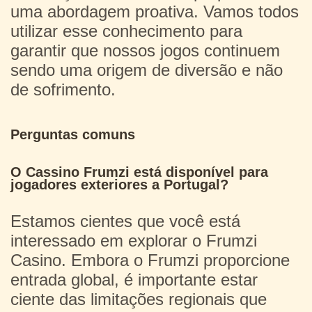
uma abordagem proativa. Vamos todos
utilizar esse conhecimento para
garantir que nossos jogos continuem
sendo uma origem de diversão e não
de sofrimento.
Perguntas comuns
O Cassino Frumzi está disponível para
jogadores exteriores a Portugal?
Estamos cientes que você está
interessado em explorar o Frumzi
Casino. Embora o Frumzi proporcione
entrada global, é importante estar
ciente das limitações regionais que