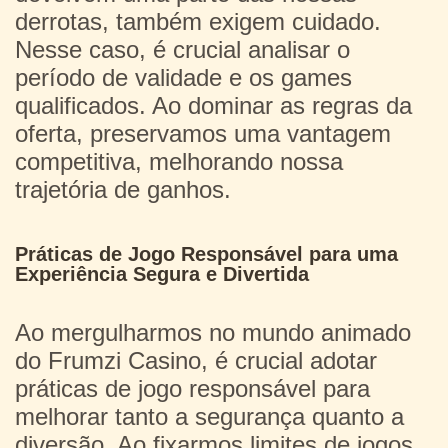
derrotas, também exigem cuidado.
Nesse caso, é crucial analisar o
período de validade e os games
qualificados. Ao dominar as regras da
oferta, preservamos uma vantagem
competitiva, melhorando nossa
trajetória de ganhos.
Práticas de Jogo Responsável para uma
Experiência Segura e Divertida
Ao mergulharmos no mundo animado
do Frumzi Casino, é crucial adotar
práticas de jogo responsável para
melhorar tanto a segurança quanto a
diversão. Ao fixarmos limites de jogos