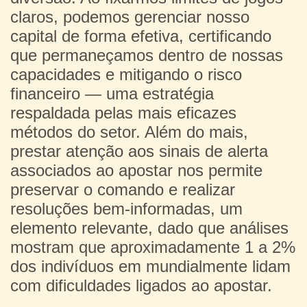
claros, podemos gerenciar nosso
capital de forma efetiva, certificando
que permaneçamos dentro de nossas
capacidades e mitigando o risco
financeiro — uma estratégia
respaldada pelas mais eficazes
métodos do setor. Além do mais,
prestar atenção aos sinais de alerta
associados ao apostar nos permite
preservar o comando e realizar
resoluções bem-informadas, um
elemento relevante, dado que análises
mostram que aproximadamente 1 a 2%
dos indivíduos em mundialmente lidam
com dificuldades ligados ao apostar.