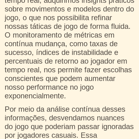
tempo real, adquirimos insights práticos
sobre movimentos e modelos dentro do
jogo, o que nos possibilita refinar
nossas táticas de jogo de forma fluida.
O monitoramento de métricas em
contínua mudança, como taxas de
sucesso, índices de instabilidade e
percentuais de retorno ao jogador em
tempo real, nos permite fazer escolhas
conscientes que podem aumentar
nosso performance no jogo
exponencialmente.
Por meio da análise contínua desses
informações, desvendamos nuances
do jogo que poderiam passar ignoradas
por jogadores casuais. Essa