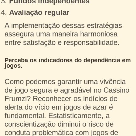
Fundos Independentes
Avaliação regular
A implementação dessas estratégias
assegura uma maneira harmoniosa
entre satisfação e responsabilidade.
Perceba os indicadores do dependência em
jogos.
Como podemos garantir uma vivência
de jogo segura e agradável no Cassino
Frumzi? Reconhecer os indícios de
alerta do vício em jogos de azar é
fundamental. Estatisticamente, a
conscientização diminui o risco de
conduta problemática com jogos de