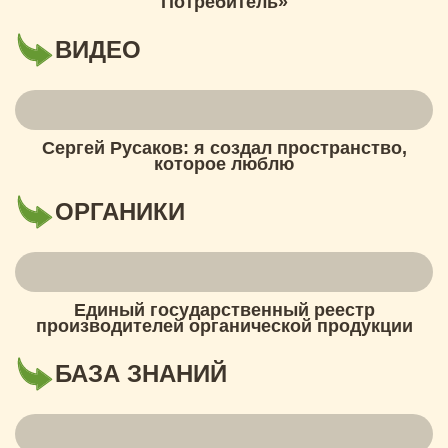
Потребитель»
ВИДЕО
Сергей Русаков: я создал пространство,
которое люблю
ОРГАНИКИ
Единый государственный реестр
производителей органической продукции
БАЗА ЗНАНИЙ