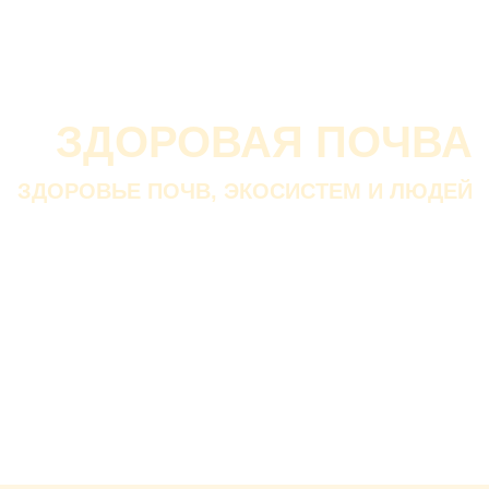
О проекте
О Союзе
Новости
Анонсы
Контакты
ЗДОРОВАЯ ПОЧВА
ЗДОРОВЬЕ ПОЧВ, ЭКОСИСТЕМ И ЛЮДЕЙ
Почва дороже золота.
Без золота люди прожить
смогли бы, а без почвы — нет.
В. ДОКУЧАЕВ
Русский ученый-почвовед