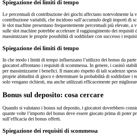
Spiegazione dei limiti di tempo
Le percentuali di contribuzione dei giochi affectano notevolmente la ve
contribuzione variabili, che incidono sull’accumulo degli importi di s
le slot machine presentano frequentemente percentuali più elevate, a vo
sulle slot machine potrebbe accelerare il raggiungimento dei requisiti 
massimizzare le proprie possibilità di soddisfare con successo i requisit
Spiegazione dei limiti di tempo
In che modo i limiti di tempo influenzano l’utilizzo dei bonus da parte 
giocatori affrontano i requisiti di scommessa. In genere, i casinò stabi
per massimizzarne i benefici. Il mancato rispetto di tali scadenze spes
proprie abitudini di gioco e determinare la probabilità di soddisfare i
solo vengano richiesti, ma anche utilizzati efficacemente per migliorar
Bonus sul deposito: cosa cercare
Quando si valutano i bonus sul deposito, i giocatori dovrebbero consid
quante volte l’importo del bonus deve essere giocato prima di poter pre
sull’efficacia dei bonus offerti.
Spiegazione dei requisiti di scommessa