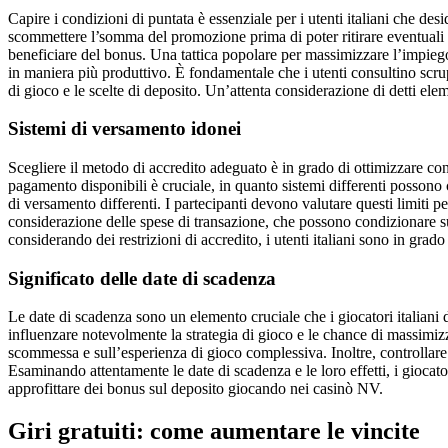
Capire i condizioni di puntata è essenziale per i utenti italiani che des
scommettere l’somma del promozione prima di poter ritirare eventuali p
beneficiare del bonus. Una tattica popolare per massimizzare l’impiego d
in maniera più produttivo. È fondamentale che i utenti consultino scrup
di gioco e le scelte di deposito. Un’attenta considerazione di detti elem
Sistemi di versamento idonei
Scegliere il metodo di accredito adeguato è in grado di ottimizzare c
pagamento disponibili è cruciale, in quanto sistemi differenti possono c
di versamento differenti. I partecipanti devono valutare questi limiti pe
considerazione delle spese di transazione, che possono condizionare su
considerando dei restrizioni di accredito, i utenti italiani sono in gra
Significato delle date di scadenza
Le date di scadenza sono un elemento cruciale che i giocatori italiani
influenzare notevolmente la strategia di gioco e le chance di massimizza
scommessa e sull’esperienza di gioco complessiva. Inoltre, controllare
Esaminando attentamente le date di scadenza e le loro effetti, i giocat
approfittare dei bonus sul deposito giocando nei casinò NV.
Giri gratuiti: come aumentare le vincite