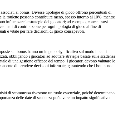
associati ai bonus. Diverse tipologie di gioco offrono percentuali di
k e la roulette possono contribuire meno, spesso intorno al 10%, mentre
uò influenzare le strategie dei giocatori; ad esempio, concentrarsi
entuali di contribuzione per ogni tipologia di gioco al fine di
uali è vitale per fare decisioni di gioco consapevoli.
 imposte sui bonus hanno un impatto significativo sul modo in cui i
zzati, obbligando i giocatori ad adottare strategie basate sulle scadenze
tale di una gestione efficace del tempo. I giocatori devono valutare le
si consente di prendere decisioni informate, garantendo che i bonus non
equisiti di scommessa rivestono un ruolo essenziale, poiché determinano
importanza delle date di scadenza può avere un impatto significativo