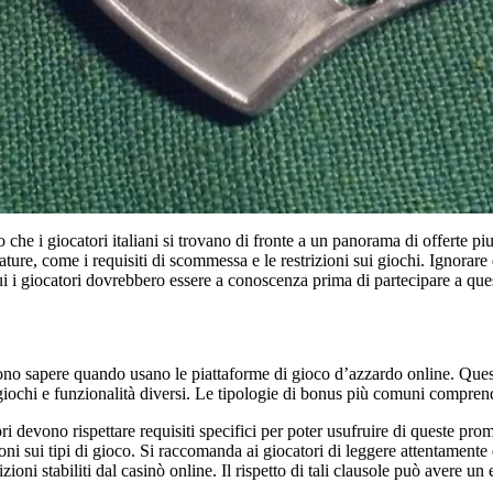
 che i giocatori italiani si trovano di fronte a un panorama di offerte pi
mature, come i requisiti di scommessa e le restrizioni sui giochi. Ignorare
 cui i giocatori dovrebbero essere a conoscenza prima di partecipare a qu
devono sapere quando usano le piattaforme di gioco d’azzardo online. Que
 giochi e funzionalità diversi. Le tipologie di bonus più comuni compre
tori devono rispettare requisiti specifici per poter usufruire di queste
oni sui tipi di gioco. Si raccomanda ai giocatori di leggere attentamente 
ioni stabiliti dal casinò online. Il rispetto di tali clausole può avere un 