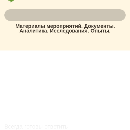
Материалы мероприятий. Документы.
Аналитика. Исследования. Опыты.
О проекте
О Союзе
Новости
Анонсы
Контакты
info@soz.bio
Всегда готовы ответить