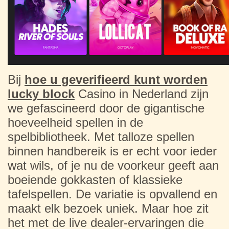
Bij
hoe u geverifieerd kunt worden
lucky block
Casino in Nederland zijn
we gefascineerd door de gigantische
hoeveelheid spellen in de
spelbibliotheek. Met talloze spellen
binnen handbereik is er echt voor ieder
wat wils, of je nu de voorkeur geeft aan
boeiende gokkasten of klassieke
tafelspellen. De variatie is opvallend en
maakt elk bezoek uniek. Maar hoe zit
het met de live dealer-ervaringen die