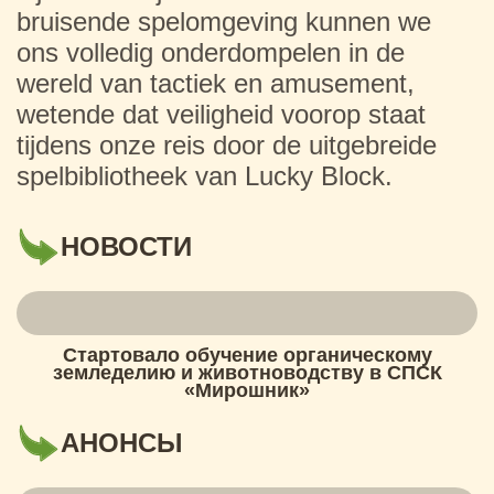
bruisende spelomgeving kunnen we
ons volledig onderdompelen in de
wereld van tactiek en amusement,
wetende dat veiligheid voorop staat
tijdens onze reis door de uitgebreide
spelbibliotheek van Lucky Block.
НОВОСТИ
Стартовало обучение органическому
земледелию и животноводству в СПСК
«Мирошник»
АНОНСЫ