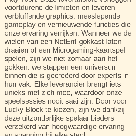
voortdurend de limieten en leveren
verbluffende graphics, meeslepende
gameplay en vernieuwende functies die
onze ervaring verrijken. Wanneer we de
wielen van een NetEnt-gokkast laten
draaien of een Microgaming-kaartspel
spelen, zijn we niet zomaar aan het
gokken; we stappen een universum
binnen die is gecreëerd door experts in
hun vak. Elke leverancier brengt iets
unieks met zich mee, waardoor onze
speelsessies nooit saai zijn. Door voor
Lucky Block te kiezen, zijn we dankzij
deze uitzonderlijke spelaanbieders
verzekerd van hoogwaardige ervaring
en spanning bij elke stap!