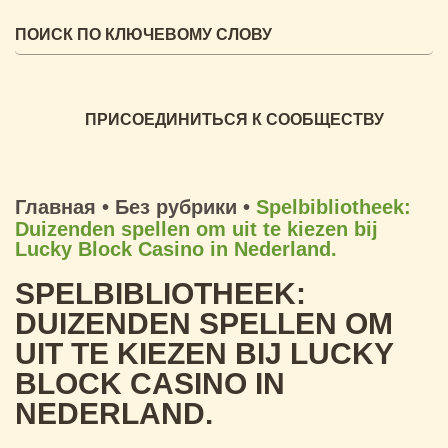
ПРИСОЕДИНИТЬСЯ К СООБЩЕСТВУ
Главная
•
Без рубрики
•
Spelbibliotheek:
Duizenden spellen om uit te kiezen bij
Lucky Block Casino in Nederland.
SPELBIBLIOTHEEK:
DUIZENDEN SPELLEN OM
UIT TE KIEZEN BIJ LUCKY
BLOCK CASINO IN
NEDERLAND.