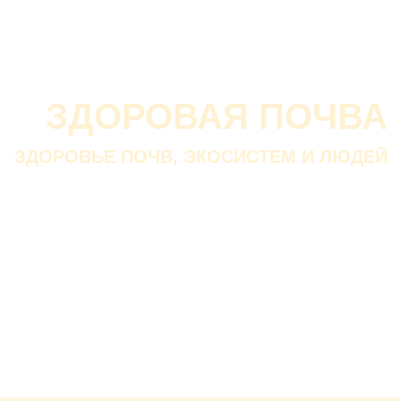
О проекте
О Союзе
Новости
Анонсы
Контакты
ЗДОРОВАЯ ПОЧВА
ЗДОРОВЬЕ ПОЧВ, ЭКОСИСТЕМ И ЛЮДЕЙ
Почва дороже золота.
Без золота люди прожить
смогли бы, а без почвы — нет.
В. ДОКУЧАЕВ
Русский ученый-почвовед