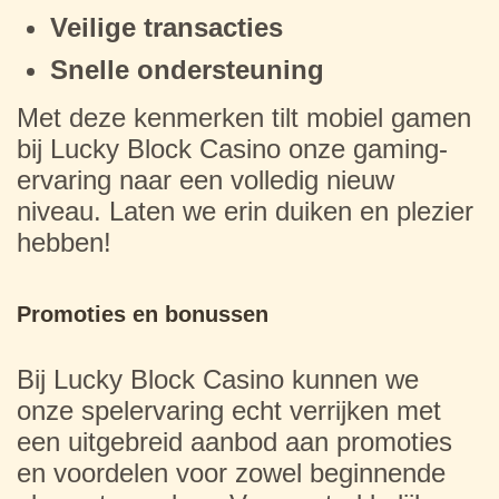
Veilige transacties
Snelle ondersteuning
Met deze kenmerken tilt mobiel gamen
bij Lucky Block Casino onze gaming-
ervaring naar een volledig nieuw
niveau. Laten we erin duiken en plezier
hebben!
Promoties en bonussen
Bij Lucky Block Casino kunnen we
onze spelervaring echt verrijken met
een uitgebreid aanbod aan promoties
en voordelen voor zowel beginnende