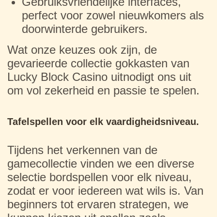
Gebruiksvriendelijke interfaces,
perfect voor zowel nieuwkomers als
doorwinterde gebruikers.
Wat onze keuzes ook zijn, de
gevarieerde collectie gokkasten van
Lucky Block Casino uitnodigt ons uit
om vol zekerheid en passie te spelen.
Tafelspellen voor elk vaardigheidsniveau.
Tijdens het verkennen van de
gamecollectie vinden we een diverse
selectie bordspellen voor elk niveau,
zodat er voor iedereen wat wils is. Van
beginners tot ervaren strategen, we