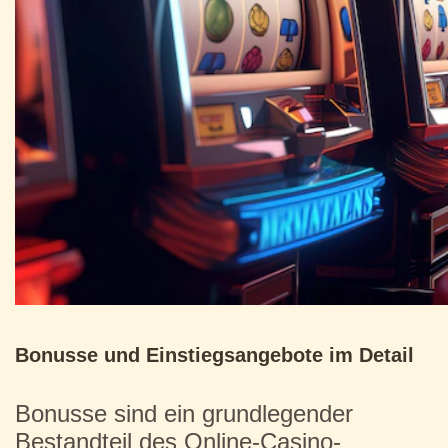
Bonusse und Einstiegsangebote im Detail
Bonusse sind ein grundlegender
Bestandteil des Online-Casino-