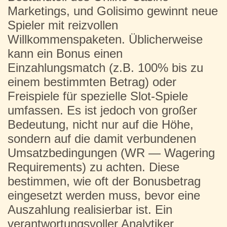
Marketings, und Golisimo gewinnt neue
Spieler mit reizvollen
Willkommenspaketen. Üblicherweise
kann ein Bonus einen
Einzahlungsmatch (z.B. 100% bis zu
einem bestimmten Betrag) oder
Freispiele für spezielle Slot-Spiele
umfassen. Es ist jedoch von großer
Bedeutung, nicht nur auf die Höhe,
sondern auf die damit verbundenen
Umsatzbedingungen (WR — Wagering
Requirements) zu achten. Diese
bestimmen, wie oft der Bonusbetrag
eingesetzt werden muss, bevor eine
Auszahlung realisierbar ist. Ein
verantwortungsvoller Analytiker