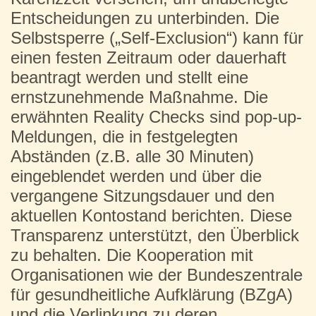
Entscheidungen zu unterbinden. Die
Selbstsperre („Self-Exclusion“) kann für
einen festen Zeitraum oder dauerhaft
beantragt werden und stellt eine
ernstzunehmende Maßnahme. Die
erwähnten Reality Checks sind pop-up-
Meldungen, die in festgelegten
Abständen (z.B. alle 30 Minuten)
eingeblendet werden und über die
vergangene Sitzungsdauer und den
aktuellen Kontostand berichten. Diese
Transparenz unterstützt, den Überblick
zu behalten. Die Kooperation mit
Organisationen wie der Bundeszentrale
für gesundheitliche Aufklärung (BZgA)
und die Verlinkung zu deren