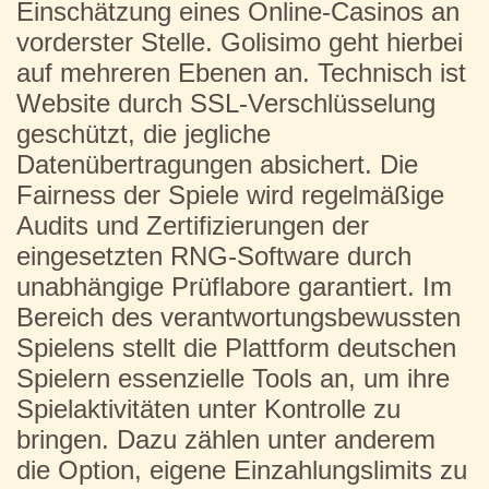
Einschätzung eines Online-Casinos an
vorderster Stelle. Golisimo geht hierbei
auf mehreren Ebenen an. Technisch ist
Website durch SSL-Verschlüsselung
geschützt, die jegliche
Datenübertragungen absichert. Die
Fairness der Spiele wird regelmäßige
Audits und Zertifizierungen der
eingesetzten RNG-Software durch
unabhängige Prüflabore garantiert. Im
Bereich des verantwortungsbewussten
Spielens stellt die Plattform deutschen
Spielern essenzielle Tools an, um ihre
Spielaktivitäten unter Kontrolle zu
bringen. Dazu zählen unter anderem
die Option, eigene Einzahlungslimits zu