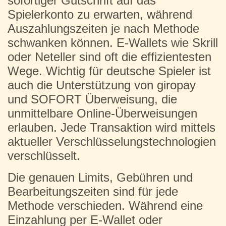
sofortiger Gutschrift auf das
Spielerkonto zu erwarten, während
Auszahlungszeiten je nach Methode
schwanken können. E-Wallets wie Skrill
oder Neteller sind oft die effizientesten
Wege. Wichtig für deutsche Spieler ist
auch die Unterstützung von giropay
und SOFORT Überweisung, die
unmittelbare Online-Überweisungen
erlauben. Jede Transaktion wird mittels
aktueller Verschlüsselungstechnologien
verschlüsselt.
Die genauen Limits, Gebühren und
Bearbeitungszeiten sind für jede
Methode verschieden. Während eine
Einzahlung per E-Wallet oder