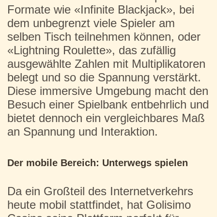
Formate wie «Infinite Blackjack», bei
dem unbegrenzt viele Spieler am
selben Tisch teilnehmen können, oder
«Lightning Roulette», das zufällig
ausgewählte Zahlen mit Multiplikatoren
belegt und so die Spannung verstärkt.
Diese immersive Umgebung macht den
Besuch einer Spielbank entbehrlich und
bietet dennoch ein vergleichbares Maß
an Spannung und Interaktion.
Der mobile Bereich: Unterwegs spielen
Da ein Großteil des Internetverkehrs
heute mobil stattfindet, hat Golisimo