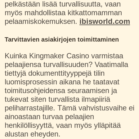
pelkästään lisää turvallisuutta, vaan
myös mahdollistaa kitkattomamman
pelaamiskokemuksen.
ibisworld.com
Tarvittavien asiakirjojen toimittaminen
Kuinka Kingmaker Casino varmistaa
pelaajiensa turvallisuuden? Vaatimalla
tiettyjä dokumenttityyppejä tilin
luomisprosessin aikana he taatavat
toimitusohjeidensa seuraamisen ja
tukevat siten turvallista ilmapiiriä
peliharrastajille. Tämä vahvistusvaihe ei
ainoastaan turvaa pelaajien
henkilöllisyyttä, vaan myös ylläpitää
alustan eheyden.