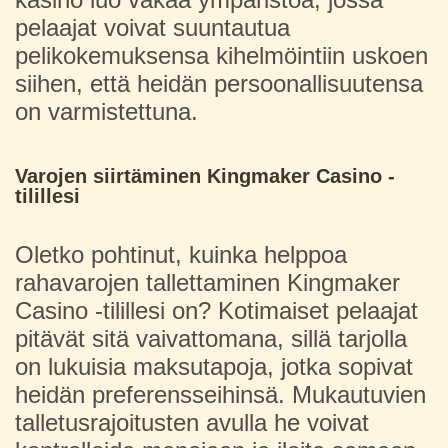
pelaajat voivat suuntautua
pelikokemuksensa kihelmöintiin uskoen
siihen, että heidän persoonallisuutensa
on varmistettuna.
Varojen siirtäminen Kingmaker Casino -
tilillesi
Oletko pohtinut, kuinka helppoa
rahavarojen tallettaminen Kingmaker
Casino -tilillesi on? Kotimaiset pelaajat
pitävät sitä vaivattomana, sillä tarjolla
on lukuisia maksutapoja, jotka sopivat
heidän preferensseihinsä. Mukautuvien
talletusrajoitusten avulla he voivat