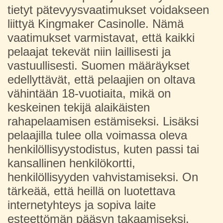
tietyt pätevyysvaatimukset voidakseen
liittyä Kingmaker Casinolle. Nämä
vaatimukset varmistavat, että kaikki
pelaajat tekevät niin laillisesti ja
vastuullisesti. Suomen määräykset
edellyttävät, että pelaajien on oltava
vähintään 18-vuotiaita, mikä on
keskeinen tekijä alaikäisten
rahapelaamisen estämiseksi. Lisäksi
pelaajilla tulee olla voimassa oleva
henkilöllisyystodistus, kuten passi tai
kansallinen henkilökortti,
henkilöllisyyden vahvistamiseksi. On
tärkeää, että heillä on luotettava
internetyhteys ja sopiva laite
esteettömän pääsyn takaamiseksi.