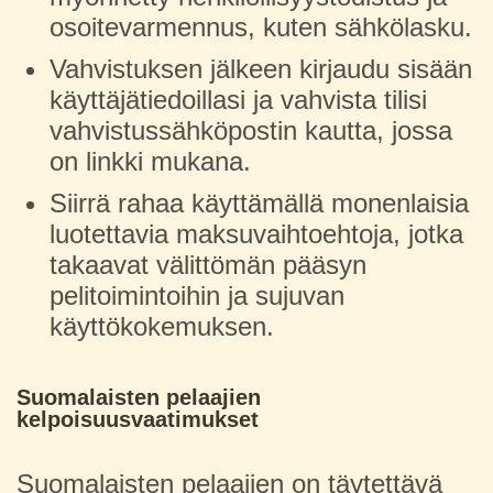
osoitevarmennus, kuten sähkölasku.
Vahvistuksen jälkeen kirjaudu sisään
käyttäjätiedoillasi ja vahvista tilisi
vahvistussähköpostin kautta, jossa
on linkki mukana.
Siirrä rahaa käyttämällä monenlaisia
luotettavia maksuvaihtoehtoja, jotka
takaavat välittömän pääsyn
pelitoimintoihin ja sujuvan
käyttökokemuksen.
Suomalaisten pelaajien
kelpoisuusvaatimukset
Suomalaisten pelaajien on täytettävä