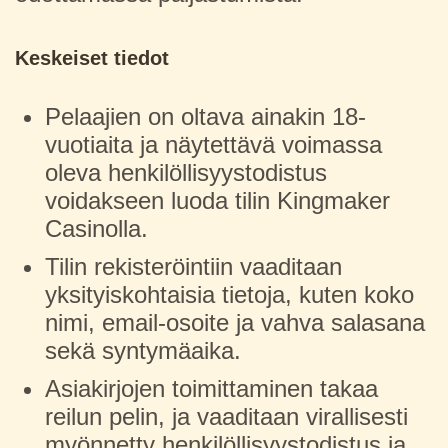
Keskeiset tiedot
Pelaajien on oltava ainakin 18-
vuotiaita ja näytettävä voimassa
oleva henkilöllisyystodistus
voidakseen luoda tilin Kingmaker
Casinolla.
Tilin rekisteröintiin vaaditaan
yksityiskohtaisia tietoja, kuten koko
nimi, email-osoite ja vahva salasana
sekä syntymäaika.
Asiakirjojen toimittaminen takaa
reilun pelin, ja vaaditaan virallisesti
myönnetty henkilöllisyystodistus ja