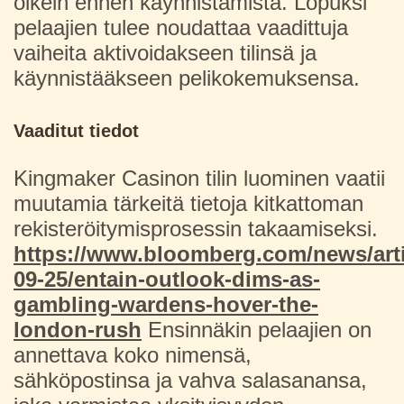
oikein ennen käynnistämistä. Lopuksi
pelaajien tulee noudattaa vaadittuja
vaiheita aktivoidakseen tilinsä ja
käynnistääkseen pelikokemuksensa.
Vaaditut tiedot
Kingmaker Casinon tilin luominen vaatii
muutamia tärkeitä tietoja kitkattoman
rekisteröitymisprosessin takaamiseksi.
https://www.bloomberg.com/news/arti
09-25/entain-outlook-dims-as-
gambling-wardens-hover-the-
london-rush
Ensinnäkin pelaajien on
annettava koko nimensä,
sähköpostinsa ja vahva salasanansa,