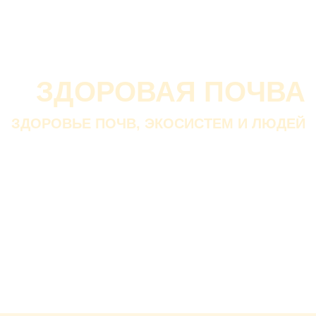
О проекте
О Союзе
Новости
Анонсы
Контакты
ЗДОРОВАЯ ПОЧВА
ЗДОРОВЬЕ ПОЧВ, ЭКОСИСТЕМ И ЛЮДЕЙ
Почва дороже золота.
Без золота люди прожить
смогли бы, а без почвы — нет.
В. ДОКУЧАЕВ
Русский ученый-почвовед