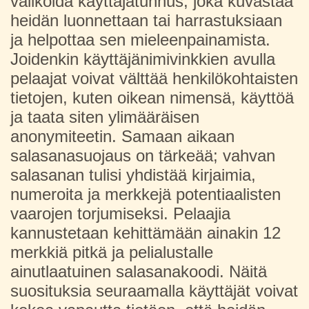
valikoida käyttäjätunnus, joka kuvastaa
heidän luonnettaan tai harrastuksiaan
ja helpottaa sen mieleenpainamista.
Joidenkin käyttäjänimivinkkien avulla
pelaajat voivat välttää henkilökohtaisten
tietojen, kuten oikean nimensä, käyttöä
ja taata siten ylimääräisen
anonymiteetin. Samaan aikaan
salasanasuojaus on tärkeää; vahvan
salasanan tulisi yhdistää kirjaimia,
numeroita ja merkkejä potentiaalisten
vaarojen torjumiseksi. Pelaajia
kannustetaan kehittämään ainakin 12
merkkiä pitkä ja pelialustalle
ainutlaatuinen salasanakoodi. Näitä
suosituksia seuraamalla käyttäjät voivat