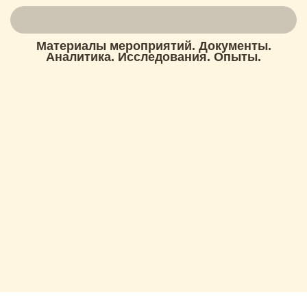
Материалы мероприятий. Документы.
Аналитика. Исследования. Опыты.