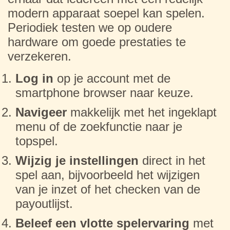
modern apparaat soepel kan spelen.
Periodiek testen we op oudere
hardware om goede prestaties te
verzekeren.
Log in
op je account met de
smartphone browser naar keuze.
Navigeer
makkelijk met het ingeklapt
menu of de zoekfunctie naar je
topspel.
Wijzig je instellingen
direct in het
spel aan, bijvoorbeeld het wijzigen
van je inzet of het checken van de
payoutlijst.
Beleef een vlotte spelervaring
met