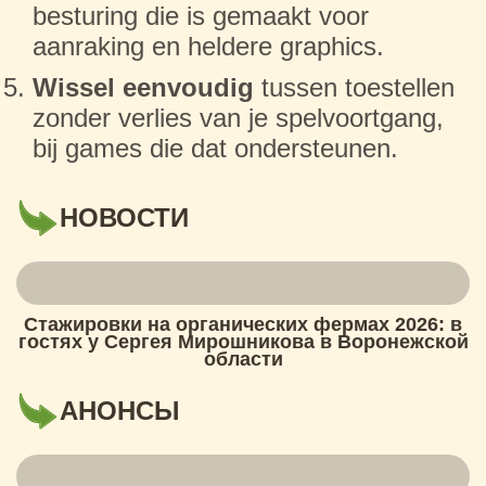
besturing die is gemaakt voor
aanraking en heldere graphics.
Wissel eenvoudig
tussen toestellen
zonder verlies van je spelvoortgang,
bij games die dat ondersteunen.
НОВОСТИ
Стажировки на органических фермах 2026: в
гостях у Сергея Мирошникова в Воронежской
области
АНОНСЫ