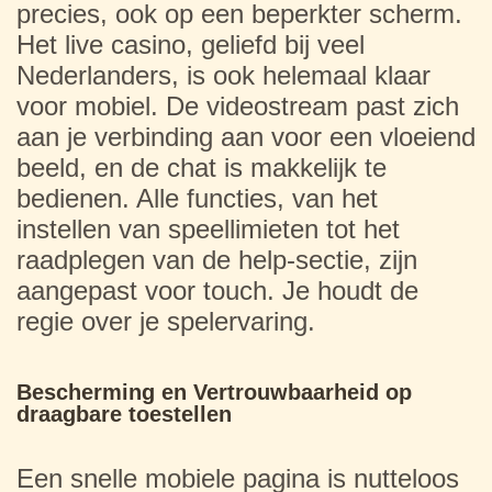
precies, ook op een beperkter scherm.
Het live casino, geliefd bij veel
Nederlanders, is ook helemaal klaar
voor mobiel. De videostream past zich
aan je verbinding aan voor een vloeiend
beeld, en de chat is makkelijk te
bedienen. Alle functies, van het
instellen van speellimieten tot het
raadplegen van de help-sectie, zijn
aangepast voor touch. Je houdt de
regie over je spelervaring.
Bescherming en Vertrouwbaarheid op
draagbare toestellen
Een snelle mobiele pagina is nutteloos