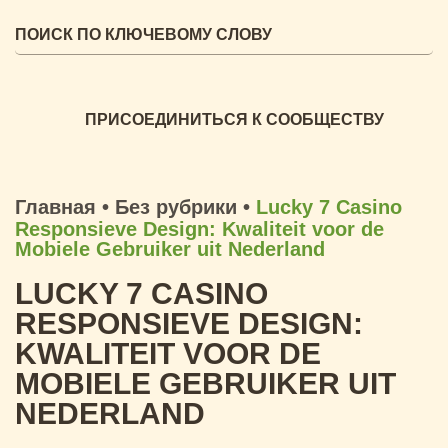
ПРИСОЕДИНИТЬСЯ К СООБЩЕСТВУ
Главная
•
Без рубрики
•
Lucky 7 Casino
Responsieve Design: Kwaliteit voor de
Mobiele Gebruiker uit Nederland
LUCKY 7 CASINO
RESPONSIEVE DESIGN:
KWALITEIT VOOR DE
MOBIELE GEBRUIKER UIT
NEDERLAND