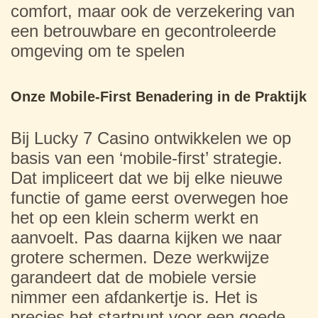
comfort, maar ook de verzekering van
een betrouwbare en gecontroleerde
omgeving om te spelen
Onze Mobile-First Benadering in de Praktijk
Bij Lucky 7 Casino ontwikkelen we op
basis van een ‘mobile-first’ strategie.
Dat impliceert dat we bij elke nieuwe
functie of game eerst overwegen hoe
het op een klein scherm werkt en
aanvoelt. Pas daarna kijken we naar
grotere schermen. Deze werkwijze
garandeert dat de mobiele versie
nimmer een afdankertje is. Het is
precies het startpunt voor een goede