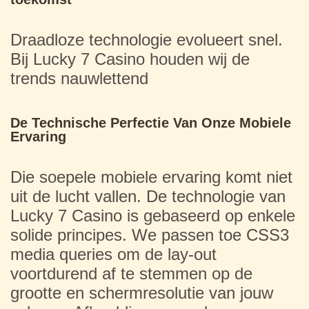
Draadloze technologie evolueert snel.
Bij Lucky 7 Casino houden wij de
trends nauwlettend
De Technische Perfectie Van Onze Mobiele
Ervaring
Die soepele mobiele ervaring komt niet
uit de lucht vallen. De technologie van
Lucky 7 Casino is gebaseerd op enkele
solide principes. We passen toe CSS3
media queries om de lay-out
voortdurend af te stemmen op de
grootte en schermresolutie van jouw