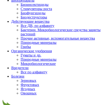
Биопрепараты
Биоинсектициды
Стимуляторы роста
Биофунгициды
Биодеструкторы
Действующие вещества
Все ДВ, по алфавиту
Бактерии. Микробиологические средства защиты
растений
Прочие активные, вспомогательные вещества
Природные минералы
Грибы
Органические удобрения
Гуматы и др.
Природные минералы
Микробиологические
Вредители
Все по алфавиту
Болезни
Зерновых
Фруктовых
Ягодных
Овощных