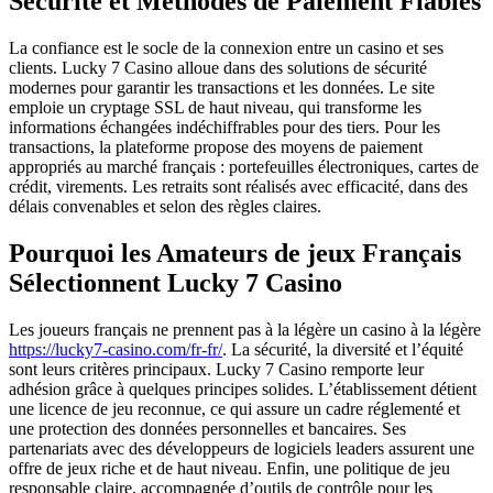
Sécurité et Méthodes de Paiement Fiables
La confiance est le socle de la connexion entre un casino et ses
clients. Lucky 7 Casino alloue dans des solutions de sécurité
modernes pour garantir les transactions et les données. Le site
emploie un cryptage SSL de haut niveau, qui transforme les
informations échangées indéchiffrables pour des tiers. Pour les
transactions, la plateforme propose des moyens de paiement
appropriés au marché français : portefeuilles électroniques, cartes de
crédit, virements. Les retraits sont réalisés avec efficacité, dans des
délais convenables et selon des règles claires.
Pourquoi les Amateurs de jeux Français
Sélectionnent Lucky 7 Casino
Les joueurs français ne prennent pas à la légère un casino à la légère
https://lucky7-casino.com/fr-fr/
. La sécurité, la diversité et l’équité
sont leurs critères principaux. Lucky 7 Casino remporte leur
adhésion grâce à quelques principes solides. L’établissement détient
une licence de jeu reconnue, ce qui assure un cadre réglementé et
une protection des données personnelles et bancaires. Ses
partenariats avec des développeurs de logiciels leaders assurent une
offre de jeux riche et de haut niveau. Enfin, une politique de jeu
responsable claire, accompagnée d’outils de contrôle pour les