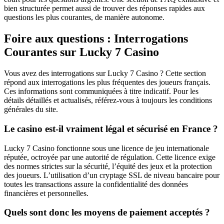
bien structurée permet aussi de trouver des réponses rapides aux
questions les plus courantes, de manière autonome.
Foire aux questions : Interrogations
Courantes sur Lucky 7 Casino
Vous avez des interrogations sur Lucky 7 Casino ? Cette section
répond aux interrogations les plus fréquentes des joueurs français.
Ces informations sont communiquées à titre indicatif. Pour les
détails détaillés et actualisés, référez-vous à toujours les conditions
générales du site.
Le casino est-il vraiment légal et sécurisé en France ?
Lucky 7 Casino fonctionne sous une licence de jeu internationale
réputée, octroyée par une autorité de régulation. Cette licence exige
des normes strictes sur la sécurité, l’équité des jeux et la protection
des joueurs. L’utilisation d’un cryptage SSL de niveau bancaire pour
toutes les transactions assure la confidentialité des données
financières et personnelles.
Quels sont donc les moyens de paiement acceptés ?