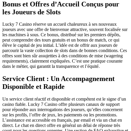
Bonus et Offres d’Accueil Conçus pour
les Joueurs de Slots
Lucky 7 Casino réserve un accueil chaleureux à ses nouveaux
joueurs avec une offre de bienvenue attractive, souvent focalisée sur
les machines à sous. Ce bonus, distribué sur les premiers dépôts,
peut comprendre des tours gratuits et un bonus de match, ce qui
élève le capital de jeu initial. L’idée est de offrir aux joueurs de
parcourir la vaste collection de slots dans de bonnes conditions. Ces
offres sont bien sûr assujetties à des conditions de mise (wagering
requirements), clairement expliquées. C’est une pratique courante
dans le métier, qui garantit la transparence et l’équité.
Service Client : Un Accompagnement
Disponible et Rapide
Un service client réactif et disponible et compétent est le signe d’un
casino fiable. Lucky 7 Casino offre plusieurs canaux de support
pour répondre aux interrogations des joueurs, qu’elles concernent
sur les profils, l’offre de jeux, les paiements ou les promotions.
L’assistance est accessible en français, par email et via un chat en
direct. Le chat en direct offre en général un délai de réponse très
court pour les questions urgentes. Une section de FAQ exhaustive et