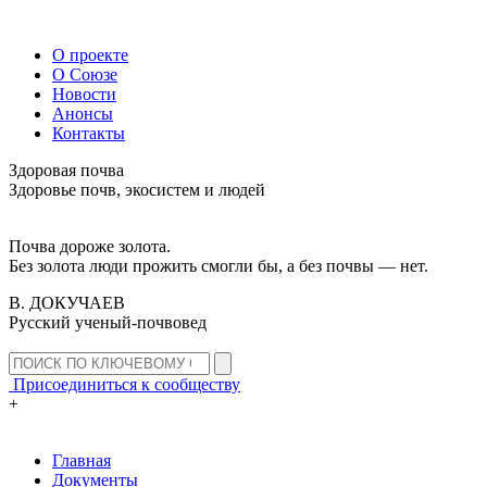
О проекте
О Союзе
Новости
Анонсы
Контакты
Здоровая почва
Здоровье почв, экосистем и людей
Почва дороже золота.
Без золота люди прожить смогли бы, а без почвы — нет.
В. ДОКУЧАЕВ
Русский ученый-почвовед
Присоединиться к сообществу
+
Главная
Документы