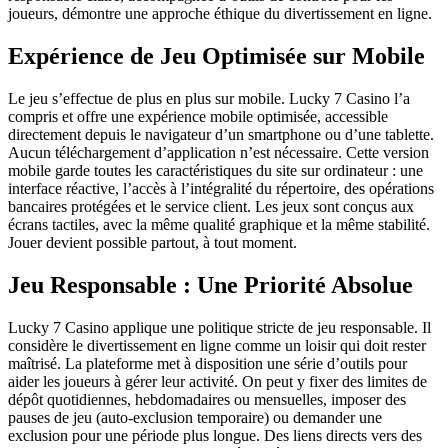
joueurs, démontre une approche éthique du divertissement en ligne.
Expérience de Jeu Optimisée sur Mobile
Le jeu s’effectue de plus en plus sur mobile. Lucky 7 Casino l’a
compris et offre une expérience mobile optimisée, accessible
directement depuis le navigateur d’un smartphone ou d’une tablette.
Aucun téléchargement d’application n’est nécessaire. Cette version
mobile garde toutes les caractéristiques du site sur ordinateur : une
interface réactive, l’accès à l’intégralité du répertoire, des opérations
bancaires protégées et le service client. Les jeux sont conçus aux
écrans tactiles, avec la même qualité graphique et la même stabilité.
Jouer devient possible partout, à tout moment.
Jeu Responsable : Une Priorité Absolue
Lucky 7 Casino applique une politique stricte de jeu responsable. Il
considère le divertissement en ligne comme un loisir qui doit rester
maîtrisé. La plateforme met à disposition une série d’outils pour
aider les joueurs à gérer leur activité. On peut y fixer des limites de
dépôt quotidiennes, hebdomadaires ou mensuelles, imposer des
pauses de jeu (auto-exclusion temporaire) ou demander une
exclusion pour une période plus longue. Des liens directs vers des