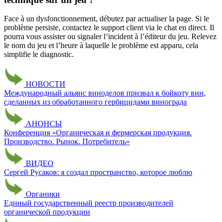
Face à un dysfonctionnement, débutez par actualiser la page. Si le
problème persiste, contactez le support client via le chat en direct. Il
pourra vous assister ou signaler l’incident à l’éditeur du jeu. Relevez
le nom du jeu et l’heure à laquelle le problème est apparu, cela
simplifie le diagnostic.
НОВОСТИ
Международный альянс виноделов призвал к бойкоту вин,
сделанных из обработанного гербицидами винограда
АНОНСЫ
Конференция «Органическая и фермерская продукция.
Производство. Рынок. Потребитель»
ВИДЕО
Сергей Русаков: я создал пространство, которое люблю
Органики
Единый государственный реестр производителей
органической продукции