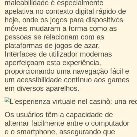
maleabilidade é especialmente
apelativa no contexto digital rápido de
hoje, onde os jogos para dispositivos
móveis mudaram a forma como as
pessoas se relacionam com as
plataformas de jogos de azar.
Interfaces de utilizador modernas
aperfeiçoam esta experiência,
proporcionando uma navegação fácil e
um acessibilidade contínuo aos games
em diversos aparelhos.
Os usuários têm a capacidade de
alternar facilmente entre o computador
e o smartphone, assegurando que