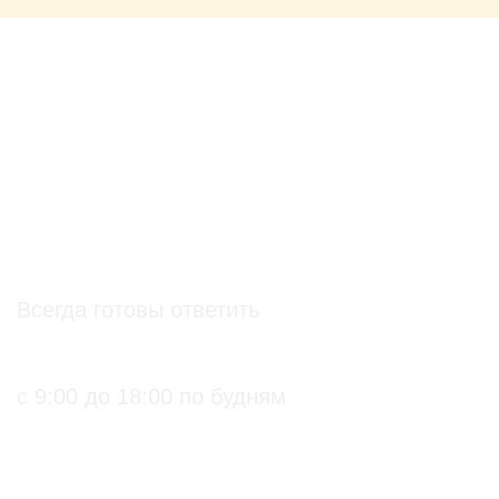
О проекте
О Союзе
Новости
Анонсы
Контакты
info@soz.bio
Всегда готовы ответить
+7 (495) 136-99-71
с 9:00 до 18:00 по будням
ПРАКТИЧЕСКИЕ БИОЛОГИЧЕСКИЕ И
ОРГАНИЧЕСКИЕ РЕШЕНИЯ ДЛЯ