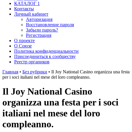
КАТАЛОГ 1
Контакты
Личный кабинет
Авторизация
Восстановление пароля
Забыли пароль?
Регистрация
О проекте
О Союзе
Политика конфиденциальности
Присоединиться к сообществу
Реестр органиков
Главная
•
Без рубрики
•
Il Joy National Casino organizza una festa
per i soci italiani nel mese del loro compleanno.
Il Joy National Casino
organizza una festa per i soci
italiani nel mese del loro
compleanno.