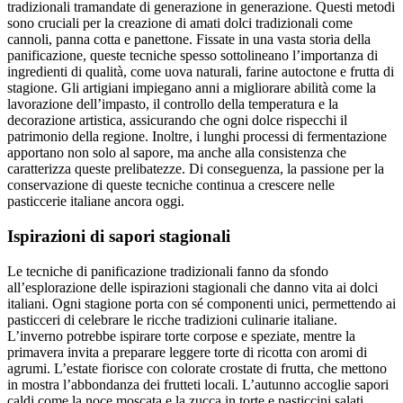
tradizionali tramandate di generazione in generazione. Questi metodi
sono cruciali per la creazione di amati dolci tradizionali come
cannoli, panna cotta e panettone. Fissate in una vasta storia della
panificazione, queste tecniche spesso sottolineano l’importanza di
ingredienti di qualità, come uova naturali, farine autoctone e frutta di
stagione. Gli artigiani impiegano anni a migliorare abilità come la
lavorazione dell’impasto, il controllo della temperatura e la
decorazione artistica, assicurando che ogni dolce rispecchi il
patrimonio della regione. Inoltre, i lunghi processi di fermentazione
apportano non solo al sapore, ma anche alla consistenza che
caratterizza queste prelibatezze. Di conseguenza, la passione per la
conservazione di queste tecniche continua a crescere nelle
pasticcerie italiane ancora oggi.
Ispirazioni di sapori stagionali
Le tecniche di panificazione tradizionali fanno da sfondo
all’esplorazione delle ispirazioni stagionali che danno vita ai dolci
italiani. Ogni stagione porta con sé componenti unici, permettendo ai
pasticceri di celebrare le ricche tradizioni culinarie italiane.
L’inverno potrebbe ispirare torte corpose e speziate, mentre la
primavera invita a preparare leggere torte di ricotta con aromi di
agrumi. L’estate fiorisce con colorate crostate di frutta, che mettono
in mostra l’abbondanza dei frutteti locali. L’autunno accoglie sapori
caldi come la noce moscata e la zucca in torte e pasticcini salati,