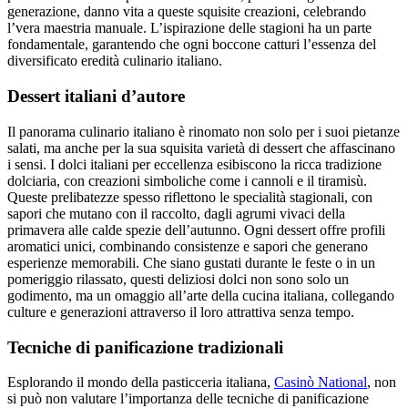
generazione, danno vita a queste squisite creazioni, celebrando
l’vera maestria manuale. L’ispirazione delle stagioni ha un parte
fondamentale, garantendo che ogni boccone catturi l’essenza del
diversificato eredità culinario italiano.
Dessert italiani d’autore
Il panorama culinario italiano è rinomato non solo per i suoi pietanze
salati, ma anche per la sua squisita varietà di dessert che affascinano
i sensi. I dolci italiani per eccellenza esibiscono la ricca tradizione
dolciaria, con creazioni simboliche come i cannoli e il tiramisù.
Queste prelibatezze spesso riflettono le specialità stagionali, con
sapori che mutano con il raccolto, dagli agrumi vivaci della
primavera alle calde spezie dell’autunno. Ogni dessert offre profili
aromatici unici, combinando consistenze e sapori che generano
esperienze memorabili. Che siano gustati durante le feste o in un
pomeriggio rilassato, questi deliziosi dolci non sono solo un
godimento, ma un omaggio all’arte della cucina italiana, collegando
culture e generazioni attraverso il loro attrattiva senza tempo.
Tecniche di panificazione tradizionali
Esplorando il mondo della pasticceria italiana,
Casinò National
, non
si può non valutare l’importanza delle tecniche di panificazione