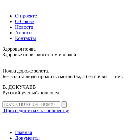
О проекте
О Союзе
Новости
Анонсы
Контакты
Здоровая почва
Здоровье почв, экосистем и людей
Почва дороже золота.
Без золота люди прожить смогли бы, а без почвы — нет.
В. ДОКУЧАЕВ
Русский ученый-почвовед
Присоединиться к сообществу
+
Главная
Документы