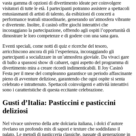
vasta gamma di opzioni di divertimento ideate per coinvolgere
visitatori di tutte le età. I partecipanti potranno assistere a spettacoli
entusiasmanti di artisti di talento, da esibizioni di concerti a
performance teatrali straordinarie, generando un’atmosfera vibrante
e divertente. Inoltre, il casinò offre giochi interattivi che
incoraggiano la partecipazione, offrendo agli ospiti l’opportunità di
dimostrare le loro competenze e di godere con una sana gara.
Eventi speciali, come notti di quiz e ricerche del tesoro,
arricchiscono ancora di più l’esperienza, incoraggiando gli
partecipanti a socializzare in un’atmosfera gioviale. Da vivaci gare
di ballo a spassosi show di cabaret, ogni aspetto del programma di
divertimento mira a creare ricordi indimenticabili. Il Joy Casinò
Festa per il mese del compleanno garantisce un periodo affascinante
pieno di avventure deliziose, garantendo che ogni ospite si senta
celebrato e intrattenuto. Spettacoli coinvolgenti e attività interattivi
sono i caratteristiche di questa eccitante celebrazione.
Gusti d’Italia: Pasticcini e pasticcini
deliziosi
Nel vivace universo della arte dolciaria italiana, i dolci d’autore
rivelano un profondo mix di sapori e texture che soddisfano il
palato. Le metodi di pasticceria classiche, passate di generazione in