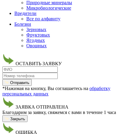
Природные минералы
Микробиологические
Вредители
Все по алфавиту
Болезни
Зерновых
Фруктовых
Ягодных
Овощных
ОСТАВИТЬ ЗАЯВКУ
Отправить
*Нажимая на кнопку, Вы соглашаетесь на
обработку
персональных данных
ЗАЯВКА ОТПРАВЛЕНА
Благодарим за заявку, свяжемся с вами в течение 1 часа
Закрыть
ОШИБКА