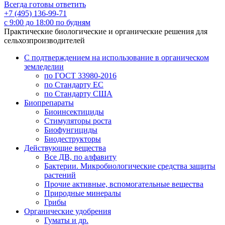
Всегда готовы ответить
+7 (495) 136-99-71
с 9:00 до 18:00 по будням
Практические биологические и органические решения для
сельхозпроизводителей
С подтверждением на использование в органическом
земледелии
по ГОСТ 33980-2016
по Стандарту ЕС
по Стандарту США
Биопрепараты
Биоинсектициды
Стимуляторы роста
Биофунгициды
Биодеструкторы
Действующие вещества
Все ДВ, по алфавиту
Бактерии. Микробиологические средства защиты
растений
Прочие активные, вспомогательные вещества
Природные минералы
Грибы
Органические удобрения
Гуматы и др.