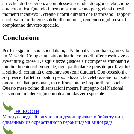
arricchendo l’esperienza complessiva e rendendo ogni celebrazione
davvero unica. Quando i membri si riuniscono per godersi questi
momenti incantevoli, creano ricordi duraturi che rafforzano i rapporti
e coltivano un fiorente spirito di comunità, rendendo ogni mese di
compleanno davvero speciale.
Conclusione
Per festeggiare i suoi soci italiani, il National Casino ha organizzato
un Mese dei Compleanni straordinario, colmo di offerte esclusive ed
avventure gioiose. Da squisitezze gustose a ricompense stimolanti e
intrattenimento coinvolgente, ogni particolare è pensato per favorire
il spirito di comunità e generare souvenir duraturi. Con occasioni a
sorpresa e il affetto di saluti personalizzati, la celebrazione non solo
onora i risultati personali, ma rafforza anche i rapporti tra i soci.
Questo mese colmo di sensazioni mostra l’impegno del National
Casino nel rendere ogni compleanno davvero speciale.
НОВОСТИ
Международный альянс виноделов призвал к бойкоту вин,
сделанных из обработанного гербицидами винограда