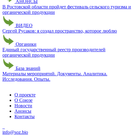
АНОНСЫ
В Ростовской области пройдет фестиваль сельского туризма и
органической продукции
ВИДЕО
Сергей Русаков: я создал пространство, которое люблю
Органики
Единый государственный реестр производителей
органической продукции
База знаний
Материалы мероприятий. Документы. Аналитика.
Исследования. Опыты.
О проекте
О Союзе
Новости
Анонсы
Контакты
info@soz.bio