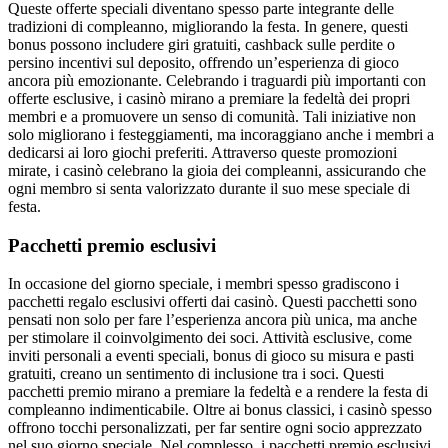
Queste offerte speciali diventano spesso parte integrante delle
tradizioni di compleanno, migliorando la festa. In genere, questi
bonus possono includere giri gratuiti, cashback sulle perdite o
persino incentivi sul deposito, offrendo un’esperienza di gioco
ancora più emozionante. Celebrando i traguardi più importanti con
offerte esclusive, i casinò mirano a premiare la fedeltà dei propri
membri e a promuovere un senso di comunità. Tali iniziative non
solo migliorano i festeggiamenti, ma incoraggiano anche i membri a
dedicarsi ai loro giochi preferiti. Attraverso queste promozioni
mirate, i casinò celebrano la gioia dei compleanni, assicurando che
ogni membro si senta valorizzato durante il suo mese speciale di
festa.
Pacchetti premio esclusivi
In occasione del giorno speciale, i membri spesso gradiscono i
pacchetti regalo esclusivi offerti dai casinò. Questi pacchetti sono
pensati non solo per fare l’esperienza ancora più unica, ma anche
per stimolare il coinvolgimento dei soci. Attività esclusive, come
inviti personali a eventi speciali, bonus di gioco su misura e pasti
gratuiti, creano un sentimento di inclusione tra i soci. Questi
pacchetti premio mirano a premiare la fedeltà e a rendere la festa di
compleanno indimenticabile. Oltre ai bonus classici, i casinò spesso
offrono tocchi personalizzati, per far sentire ogni socio apprezzato
nel suo giorno speciale. Nel complesso, i pacchetti premio esclusivi