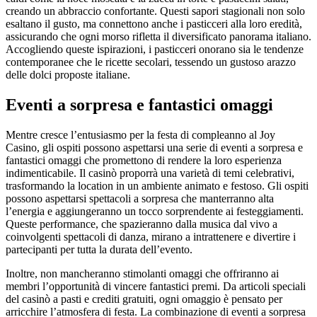
creando un abbraccio confortante. Questi sapori stagionali non solo
esaltano il gusto, ma connettono anche i pasticceri alla loro eredità,
assicurando che ogni morso rifletta il diversificato panorama italiano.
Accogliendo queste ispirazioni, i pasticceri onorano sia le tendenze
contemporanee che le ricette secolari, tessendo un gustoso arazzo
delle dolci proposte italiane.
Eventi a sorpresa e fantastici omaggi
Mentre cresce l’entusiasmo per la festa di compleanno al Joy
Casino, gli ospiti possono aspettarsi una serie di eventi a sorpresa e
fantastici omaggi che promettono di rendere la loro esperienza
indimenticabile. Il casinò proporrà una varietà di temi celebrativi,
trasformando la location in un ambiente animato e festoso. Gli ospiti
possono aspettarsi spettacoli a sorpresa che manterranno alta
l’energia e aggiungeranno un tocco sorprendente ai festeggiamenti.
Queste performance, che spazieranno dalla musica dal vivo a
coinvolgenti spettacoli di danza, mirano a intrattenere e divertire i
partecipanti per tutta la durata dell’evento.
Inoltre, non mancheranno stimolanti omaggi che offriranno ai
membri l’opportunità di vincere fantastici premi. Da articoli speciali
del casinò a pasti e crediti gratuiti, ogni omaggio è pensato per
arricchire l’atmosfera di festa. La combinazione di eventi a sorpresa