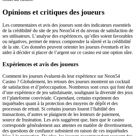
Opinions et critiques des joueurs
Les commentaires et avis des joueurs sont des indicateurs essentiels
de la crédibilité du site de jeu Neon54 et du niveau de satisfaction de
ses utilisateurs. L’analyse des expériences, qu’elles soient favorables
ou négatives, permet de mieux comprendre la sûreté et la crédibilité
de la site. Ces données peuvent orienter les joueurs éventuels et les
aider à décider si placer de l’argent sur ce casino est une option sûre.
Expériences et avis des joueurs
Comment les joueurs évaluent-ils leur expérience sur Neon54
Casino ? Globalement, les retours des joueurs montrent un cocktail
de satisfaction et d’préoccupation. Nombreux sont ceux qui font état
d’une expérience de jeu satisfaisante, soulignant la diversité des jeux
et l’plateforme conviviale. Cependant, certains expriment des
inquiétudes quant à la protection des moyens de dépôt et des
processus de retrait. Si certains joueurs louent l’fiabilité des
transactions, d’autres se plaignent de les lenteurs de paiement,
source de frustration. Les avis suggèrent que, bien que le casino
corresponde généralement aux attentes en matière de divertissement,
des questions de confiance subsistent en raison de ces inquiétudes