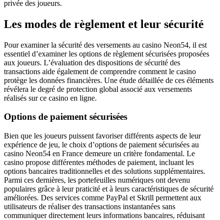
privée des joueurs.
Les modes de règlement et leur sécurité
Pour examiner la sécurité des versements au casino Neon54, il est
essentiel d’examiner les options de règlement sécurisées proposées
aux joueurs. L’évaluation des dispositions de sécurité des
transactions aide également de comprendre comment le casino
protège les données financières. Une étude détaillée de ces éléments
révélera le degré de protection global associé aux versements
réalisés sur ce casino en ligne.
Options de paiement sécurisées
Bien que les joueurs puissent favoriser différents aspects de leur
expérience de jeu, le choix d’options de paiement sécurisées au
casino Neon54 en France demeure un critère fondamental. Le
casino propose différentes méthodes de paiement, incluant les
options bancaires traditionnelles et des solutions supplémentaires.
Parmi ces dernières, les portefeuilles numériques ont devenu
populaires grâce à leur praticité et à leurs caractéristiques de sécurité
améliorées. Des services comme PayPal et Skrill permettent aux
utilisateurs de réaliser des transactions instantanées sans
communiquer directement leurs informations bancaires, réduisant