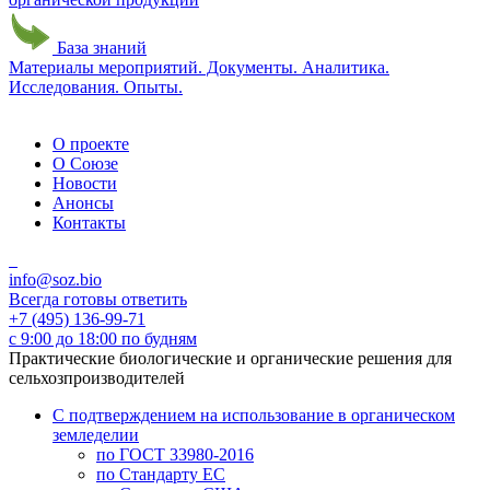
База знаний
Материалы мероприятий. Документы. Аналитика.
Исследования. Опыты.
О проекте
О Союзе
Новости
Анонсы
Контакты
info@soz.bio
Всегда готовы ответить
+7 (495) 136-99-71
с 9:00 до 18:00 по будням
Практические биологические и органические решения для
сельхозпроизводителей
С подтверждением на использование в органическом
земледелии
по ГОСТ 33980-2016
по Стандарту ЕС