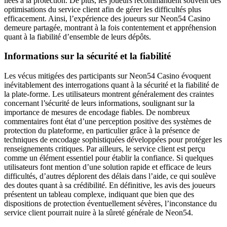
liées à la protection. De plus, les joueurs recommandent souvent des
optimisations du service client afin de gérer les difficultés plus
efficacement. Ainsi, l’expérience des joueurs sur Neon54 Casino
demeure partagée, montrant à la fois contentement et appréhension
quant à la fiabilité d’ensemble de leurs dépôts.
Informations sur la sécurité et la fiabilité
Les vécus mitigées des participants sur Neon54 Casino évoquent
inévitablement des interrogations quant à la sécurité et la fiabilité de
la plate-forme. Les utilisateurs montrent généralement des craintes
concernant l’sécurité de leurs informations, soulignant sur la
importance de mesures de encodage fiables. De nombreux
commentaires font état d’une perception positive des systèmes de
protection du plateforme, en particulier grâce à la présence de
techniques de encodage sophistiquées développées pour protéger les
renseignements critiques. Par ailleurs, le service client est perçu
comme un élément essentiel pour établir la confiance. Si quelques
utilisateurs font mention d’une solution rapide et efficace de leurs
difficultés, d’autres déplorent des délais dans l’aide, ce qui soulève
des doutes quant à sa crédibilité. En définitive, les avis des joueurs
présentent un tableau complexe, indiquant que bien que des
dispositions de protection éventuellement sévères, l’inconstance du
service client pourrait nuire à la sûreté générale de Neon54.