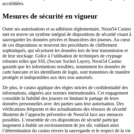
accréditées.
Mesures de sécurité en vigueur
Outre ses autorisations et sa adhésion réglementaire, Neon54 Casino
met en œuvre un système intégral de dispositions de sécurité visant à
sauvegarder les données privées et financières des joueurs. Au cœur
de ces dispositions se trouvent des procédures de chiffrement
sophistiqués, qui sécurisent les données lors de leur transmission et
de leur stockage. Grâce à l’utilisation de techniques de cryptage
robustes telles que SSL (Secure Socket Layer), Neon54 Casino
garantit que les informations sensibles, notamment les données de
carte bancaire et les identifiants de login, sont transmises de manière
protégée et indisponibles aux tiers non autorisés.
De plus, le casino applique des règles strictes de confidentialité des
informations, alignées aux normes internationales. Cet engagement
consolide la fiabilité des joueurs en limitant le partage de leurs
données personnelles avec des parties sans leur autorisation. Des
vérifications fréquents et des actualisations des réseaux de sécurité
illustrent de l’approche préventive de Neon54 face aux menaces
possibles. L’ensemble de ces dispositions de sécurité participe
largement à établir un environnement de jeu sûr, validant ainsi
l’détermination du casino envers la sauvegarde et le respect de la vie