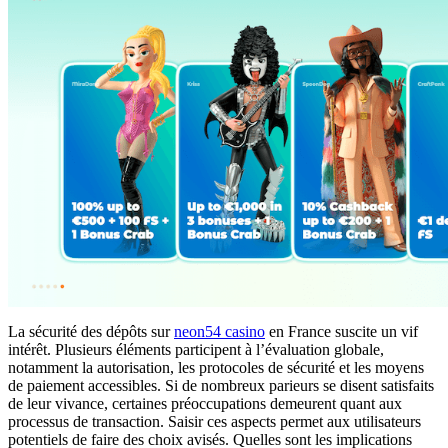
La sécurité des dépôts sur
neon54 casino
en France suscite un vif
intérêt. Plusieurs éléments participent à l’évaluation globale,
notamment la autorisation, les protocoles de sécurité et les moyens
de paiement accessibles. Si de nombreux parieurs se disent satisfaits
de leur vivance, certaines préoccupations demeurent quant aux
processus de transaction. Saisir ces aspects permet aux utilisateurs
potentiels de faire des choix avisés. Quelles sont les implications