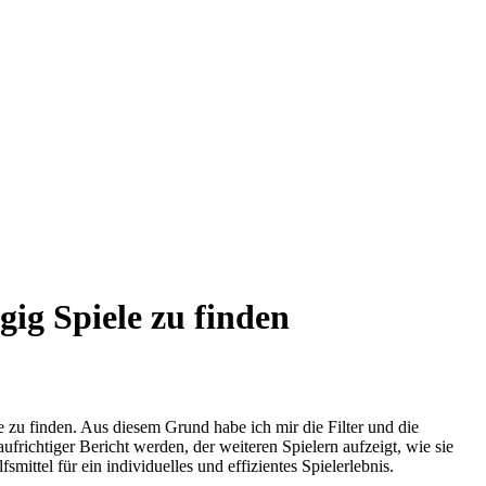
gig Spiele zu finden
ge zu finden. Aus diesem Grund habe ich mir die Filter und die
aufrichtiger Bericht werden, der weiteren Spielern aufzeigt, wie sie
mittel für ein individuelles und effizientes Spielerlebnis.