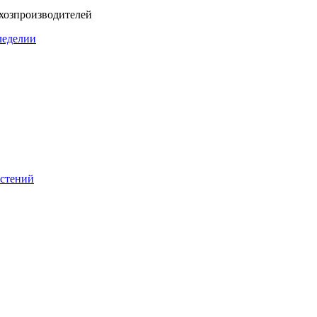
ьхозпроизводителей
леделии
астений