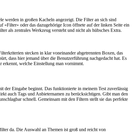
le werden in großen Kacheln angezeigt. Die Filter an sich sind
uf «Filter» oder das dazugehörige Icon öffnete auf der linken Seite ein
lter als zentrales Werkzeug versteht und nicht als hübsches Extra.
ilterkriterien stecken in klar voneinander abgetrennten Boxen, das
ürt, dass hier jemand über die Benutzerführung nachgedacht hat. Es
bar erkennt, welche Einstellung man vornimmt.
 mit der Eingabe beginnt. Das funktionierte in meinem Test zuverlässig
n wirkt auch Tags und Anbieternamen zu berücksichtigen. Gibt man den
nschlagbar schnell. Gemeinsam mit den Filtern stellt sie das perfekte
filter da. Die Auswahl an Themen ist groß und reicht von