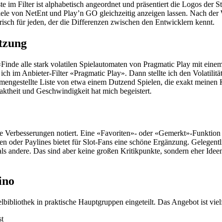
 im Filter ist alphabetisch angeordnet und präsentiert die Logos der Stu
ele von NetEnt und Play’n GO gleichzeitig anzeigen lassen. Nach der Wah
torisch für jeden, der die Differenzen zwischen den Entwicklern kennt.
itzung
«Finde alle stark volatilen Spielautomaten von Pragmatic Play mit ein
ch im Anbieter-Filter «Pragmatic Play». Dann stellte ich den Volatilitä
mengestellte Liste von etwa einem Dutzend Spielen, die exakt meinen
theit und Geschwindigkeit hat mich begeistert.
ige Verbesserungen notiert. Eine «Favoriten»- oder «Gemerkt»-Funktion d
n oder Paylines bietet für Slot-Fans eine schöne Ergänzung. Gelegentli
 als andere. Das sind aber keine großen Kritikpunkte, sondern eher Ide
ino
bibliothek in praktische Hauptgruppen eingeteilt. Das Angebot ist vielf
st