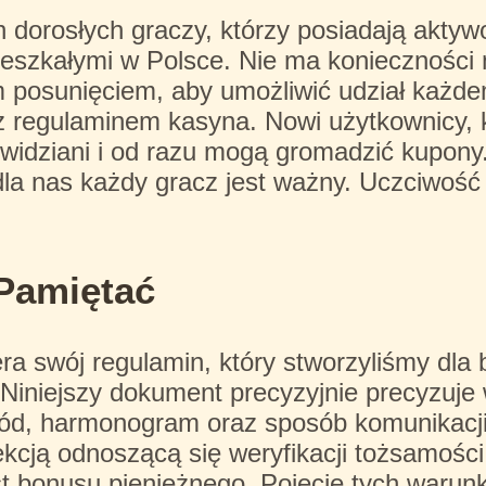
ich dorosłych graczy, którzy posiadają akt
eszkałymi w Polsce. Nie ma konieczności
m posunięciem, aby umożliwić udział każd
z regulaminem kasyna. Nowi użytkownicy, kt
le widziani i od razu mogą gromadzić kupo
la nas każdy gracz jest ważny. Uczciwość 
Pamiętać
ra swój regulamin, który stworzyliśmy dla
 Niniejszy dokument precyzyjnie precyzuje
ród, harmonogram oraz sposób komunikacji
kcją odnoszącą się weryfikacji tożsamości
st bonusu pieniężnego. Pojęcie tych warun