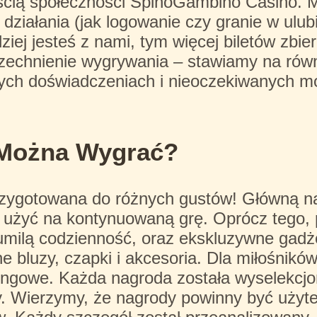
cią społeczności SpinoGambino Casino. Me
działania (jak logowanie czy granie w ulub
ziej jesteś z nami, tym więcej biletów zbie
echnienie wygrywania – stawiamy na równy
ych doświadczeniach i nieoczekiwanych m
 Można Wygrać?
przygotowana do różnych gustów! Główną n
 użyć na kontynuowaną grę. Oprócz tego,
e umilą codzienność, oraz ekskluzywne gadż
 bluzy, czapki i akcesoria. Dla miłośnikó
ingowe. Każda nagroda została wyselekcj
dy. Wierzymy, że nagrody powinny być użyt