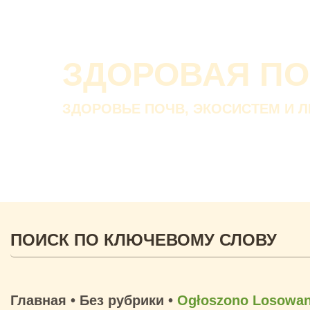
ЗДОРОВАЯ П
ЗДОРОВЬЕ ПОЧВ, ЭКОСИСТЕМ И 
Главная
•
Без рубрики
•
Ogłoszono Losowani