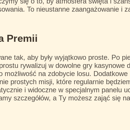
czymy się o to, by atmosfera święta i sza
sowania. To nieustanne zaangażowanie i z
a Premii
wane tak, aby były wyjątkowo proste. Po p
 prostu rywalizuj w dowolne gry kasynowe 
 to możliwość na zdobycie losu. Dodatkow
e prostych misji, które regularnie będzie
tycznie i widoczne w specjalnym panelu u
amy szczegółów, a Ty możesz zająć się na