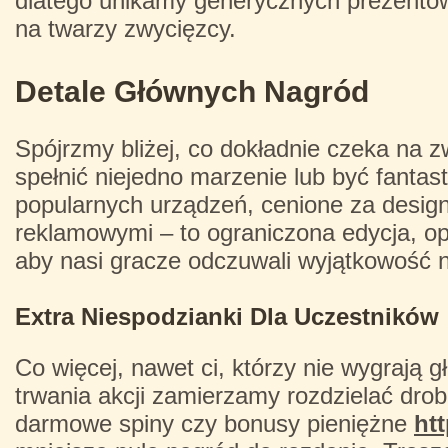
dlatego unikamy generycznych prezentów
na twarzy zwycięzcy.
Detale Głównych Nagród
Spójrzmy bliżej, co dokładnie czeka na z
spełnić niejedno marzenie lub być fanta
popularnych urządzeń, cenione za design
reklamowymi – to ograniczona edycja, o
aby nasi gracze odczuwali wyjątkowość ni
Extra Niespodzianki Dla Uczestników
Co więcej, nawet ci, którzy nie wygrają 
trwania akcji zamierzamy rozdzielać dro
darmowe spiny czy bonusy pieniężne
ht