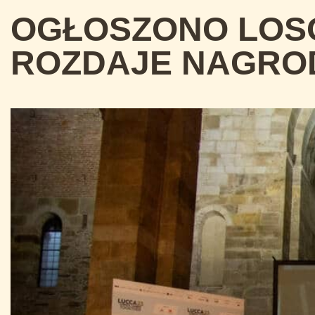
OGŁOSZONO LOS
ROZDAJE NAGROD