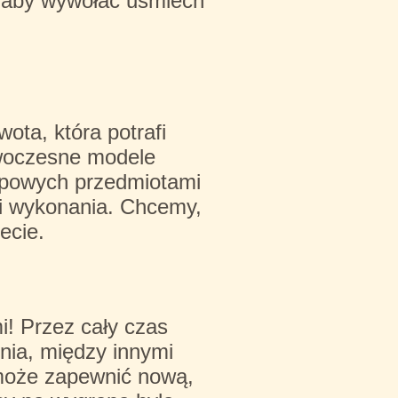
, aby wywołać uśmiech
ota, która potrafi
nowoczesne modele
typowych przedmiotami
 i wykonania. Chcemy,
ecie.
i! Przez cały czas
nia, między innymi
może zapewnić nową,