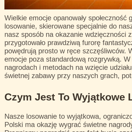
Wielkie emocje opanowały społeczność 
losowanie, skierowane specjalnie do nas
nasz sposób na okazanie wdzięczności 
przygotowało prawdziwą furorę fantastyc
powędrują prosto w ręce szczęśliwców. 
emocje poza standardową rozgrywką. W 
nagrodach i metodach na wzięcie udziału.
świetnej zabawy przy naszych grach, pot
Czym Jest To Wyjątkowe 
Nasze losowanie to wyjątkowa, ogranicz
Polski ma okazję wygrać świetne nagrody