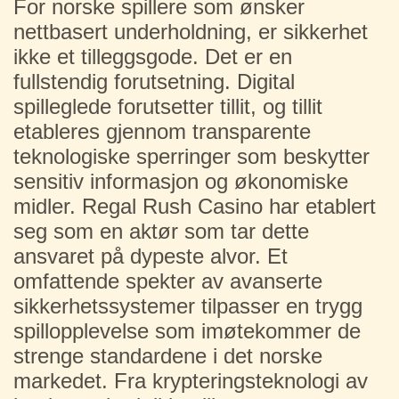
For norske spillere som ønsker
nettbasert underholdning, er sikkerhet
ikke et tilleggsgode. Det er en
fullstendig forutsetning. Digital
spilleglede forutsetter tillit, og tillit
etableres gjennom transparente
teknologiske sperringer som beskytter
sensitiv informasjon og økonomiske
midler. Regal Rush Casino har etablert
seg som en aktør som tar dette
ansvaret på dypeste alvor. Et
omfattende spekter av avanserte
sikkerhetssystemer tilpasser en trygg
spillopplevelse som imøtekommer de
strenge standardene i det norske
markedet. Fra krypteringsteknologi av