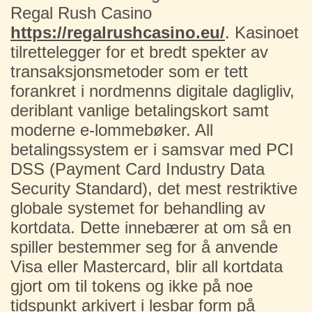
Regal Rush Casino
https://regalrushcasino.eu/
. Kasinoet
tilrettelegger for et bredt spekter av
transaksjonsmetoder som er tett
forankret i nordmenns digitale dagligliv,
deriblant vanlige betalingskort samt
moderne e-lommebøker. All
betalingssystem er i samsvar med PCI
DSS (Payment Card Industry Data
Security Standard), det mest restriktive
globale systemet for behandling av
kortdata. Dette innebærer at om så en
spiller bestemmer seg for å anvende
Visa eller Mastercard, blir all kortdata
gjort om til tokens og ikke på noe
tidspunkt arkivert i lesbar form på