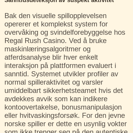
Sanntidsdeteksjon av suspekt aktivitet
Bak den visuelle spillopplevelsen
opererer et komplekst system for
overvåking og svindelforebyggelse hos
Regal Rush Casino. Ved å bruke
maskinlæringsalgoritmer og
atferdsanalyse blir hver enkelt
interaksjon på plattformen evaluert i
sanntid. Systemet utvikler profiler av
normal spilleraktivitet og varsler
umiddelbart sikkerhetsteamet hvis det
avdekkes avvik som kan indikere
kontoovertakelse, bonusmanipulasjon
eller hvitvaskingsforsøk. For den jevne
norske spiller er dette en usynlig vokter
som ikke trenger seg på den autentiske