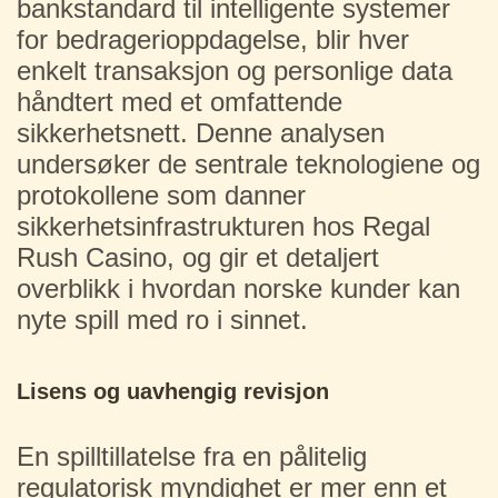
bankstandard til intelligente systemer
for bedragerioppdagelse, blir hver
enkelt transaksjon og personlige data
håndtert med et omfattende
sikkerhetsnett. Denne analysen
undersøker de sentrale teknologiene og
protokollene som danner
sikkerhetsinfrastrukturen hos Regal
Rush Casino, og gir et detaljert
overblikk i hvordan norske kunder kan
nyte spill med ro i sinnet.
Lisens og uavhengig revisjon
En spilltillatelse fra en pålitelig
regulatorisk myndighet er mer enn et