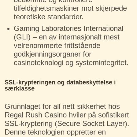
tilfeldighetsmaskiner mot skjerpede
teoretiske standarder.
Gaming Laboratories International
(GLI) – en av internasjonalt mest
velrenommerte frittstående
godkjenningsorganer for
casinoteknologi og systemintegritet.
SSL-krypteringen og databeskyttelse i
særklasse
Grunnlaget for all nett-sikkerhet hos
Regal Rush Casino hviler på sofistikert
SSL-kryptering (Secure Socket Layer).
Denne teknologien oppretter en