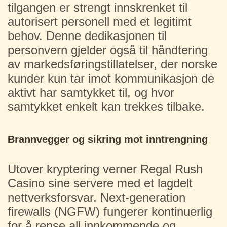
tilgangen er strengt innskrenket til
autorisert personell med et legitimt
behov. Denne dedikasjonen til
personvern gjelder også til håndtering
av markedsføringstillatelser, der norske
kunder kun tar imot kommunikasjon de
aktivt har samtykket til, og hvor
samtykket enkelt kan trekkes tilbake.
Brannvegger og sikring mot inntrengning
Utover kryptering verner Regal Rush
Casino sine servere med et lagdelt
nettverksforsvar. Next-generation
firewalls (NGFW) fungerer kontinuerlig
for å rense all innkommende og