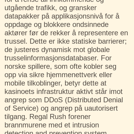
utgående trafikk, og gransker
datapakker på applikasjonsnivå for å
oppdage og blokkere ondsinnede
aktører før de rekker å representere en
trussel. Dette er ikke statiske barrierer;
de justeres dynamisk mot globale
trusselinformasjonsdatabaser. For
norske spillere, som ofte kobler seg
opp via sikre hjemmenettverk eller
mobile tilkoblinger, betyr dette at
kasinoets infrastruktur aktivt står imot
angrep som DDoS (Distributed Denial
of Service) og angrep på uautorisert
tilgang. Regal Rush forener
brannmurene med et intrusion
detection and prevention system