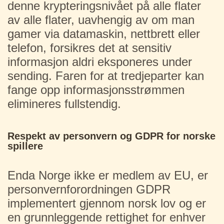
denne krypteringsnivået på alle flater
av alle flater, uavhengig av om man
gamer via datamaskin, nettbrett eller
telefon, forsikres det at sensitiv
informasjon aldri eksponeres under
sending. Faren for at tredjeparter kan
fange opp informasjonsstrømmen
elimineres fullstendig.
Respekt av personvern og GDPR for norske
spillere
Enda Norge ikke er medlem av EU, er
personvernforordningen GDPR
implementert gjennom norsk lov og er
en grunnleggende rettighet for enhver