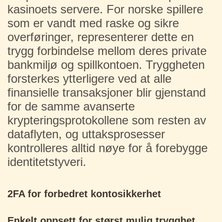
kasinoets servere. For norske spillere
som er vandt med raske og sikre
overføringer, representerer dette en
trygg forbindelse mellom deres private
bankmiljø og spillkontoen. Tryggheten
forsterkes ytterligere ved at alle
finansielle transaksjoner blir gjenstand
for de samme avanserte
krypteringsprotokollene som resten av
dataflyten, og uttaksprosesser
kontrolleres alltid nøye for å forebygge
identitetstyveri.
2FA for forbedret kontosikkerhet
Enkelt oppsett for størst mulig trygghet