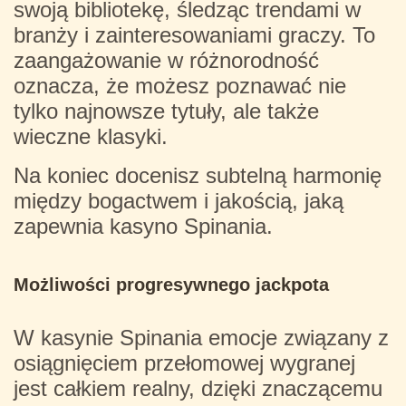
swoją bibliotekę, śledząc trendami w
branży i zainteresowaniami graczy. To
zaangażowanie w różnorodność
oznacza, że możesz poznawać nie
tylko najnowsze tytuły, ale także
wieczne klasyki.
Na koniec docenisz subtelną harmonię
między bogactwem i jakością, jaką
zapewnia kasyno Spinania.
Możliwości progresywnego jackpota
W kasynie Spinania emocje związany z
osiągnięciem przełomowej wygranej
jest całkiem realny, dzięki znaczącemu