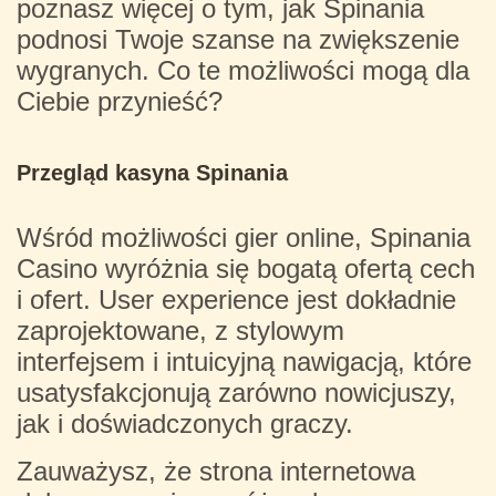
poznasz więcej o tym, jak Spinania
podnosi Twoje szanse na zwiększenie
wygranych. Co te możliwości mogą dla
Ciebie przynieść?
Przegląd kasyna Spinania
Wśród możliwości gier online, Spinania
Casino wyróżnia się bogatą ofertą cech
i ofert. User experience jest dokładnie
zaprojektowane, z stylowym
interfejsem i intuicyjną nawigacją, które
usatysfakcjonują zarówno nowicjuszy,
jak i doświadczonych graczy.
Zauważysz, że strona internetowa