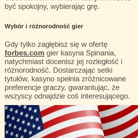
być spokojny, wybierając grę.
Wybór i różnorodność gier
Gdy tylko zagłębisz się w ofertę
forbes.com
gier kasyna Spinania,
natychmiast docenisz jej rozległość i
różnorodność. Dostarczając setki
tytułów, kasyno spełnia zróżnicowane
preferencje graczy, gwarantując, że
wszyscy odnajdzie coś interesującego.