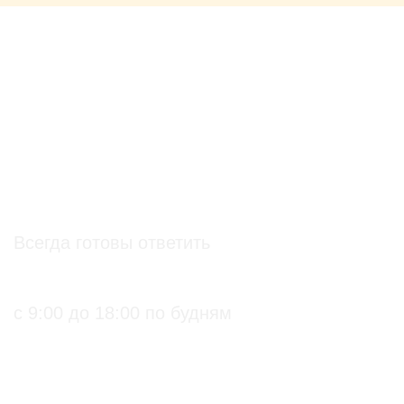
О проекте
О Союзе
Новости
Анонсы
Контакты
info@soz.bio
Всегда готовы ответить
+7 (495) 136-99-71
с 9:00 до 18:00 по будням
ПРАКТИЧЕСКИЕ БИОЛОГИЧЕСКИЕ И
ОРГАНИЧЕСКИЕ РЕШЕНИЯ ДЛЯ