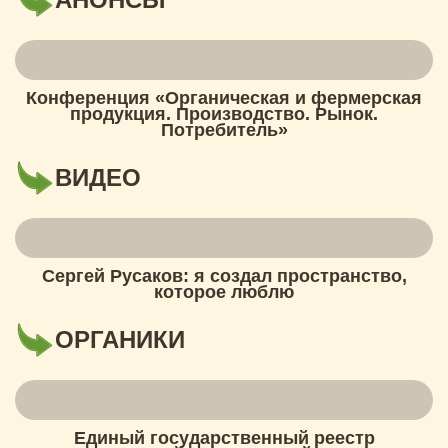
Конференция «Органическая и фермерская
продукция. Производство. Рынок.
Потребитель»
ВИДЕО
Сергей Русаков: я создал пространство,
которое люблю
ОРГАНИКИ
Единый государственный реестр