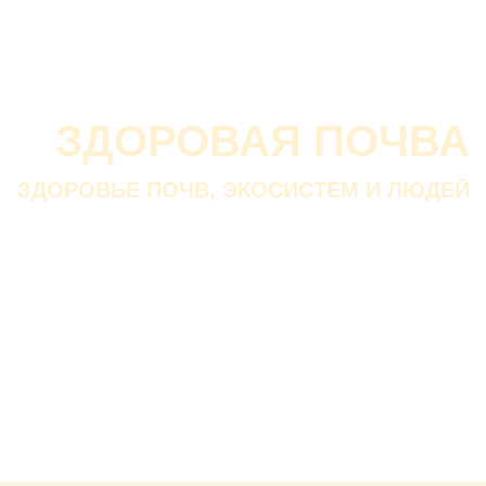
О проекте
О Союзе
Новости
Анонсы
Контакты
ЗДОРОВАЯ ПОЧВА
ЗДОРОВЬЕ ПОЧВ, ЭКОСИСТЕМ И ЛЮДЕЙ
Почва дороже золота.
Без золота люди прожить
смогли бы, а без почвы — нет.
В. ДОКУЧАЕВ
Русский ученый-почвовед