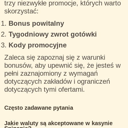
trzy niezwykłe promocje, których warto
skorzystać:
Bonus powitalny
Tygodniowy zwrot gotówki
Kody promocyjne
Zaleca się zapoznaj się z warunki
bonusów, aby upewnić się, że jesteś w
pełni zaznajomiony z wymagań
dotyczących zakładów i ograniczeń
dotyczących tymi ofertami.
Często zadawane pytania
Jakie waluty są akceptowane w kasynie