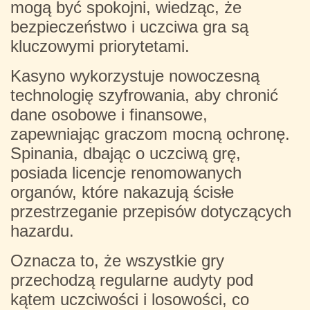
mogą być spokojni, wiedząc, że
bezpieczeństwo i uczciwa gra są
kluczowymi priorytetami.
Kasyno wykorzystuje nowoczesną
technologię szyfrowania, aby chronić
dane osobowe i finansowe,
zapewniając graczom mocną ochronę.
Spinania, dbając o uczciwą grę,
posiada licencje renomowanych
organów, które nakazują ścisłe
przestrzeganie przepisów dotyczących
hazardu.
Oznacza to, że wszystkie gry
przechodzą regularne audyty pod
kątem uczciwości i losowości, co