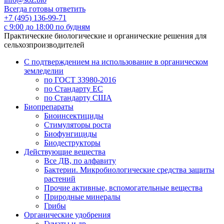
Всегда готовы ответить
+7 (495) 136-99-71
с 9:00 до 18:00 по будням
Практические биологические и органические решения для
сельхозпроизводителей
С подтверждением на использование в органическом
земледелии
по ГОСТ 33980-2016
по Стандарту ЕС
по Стандарту США
Биопрепараты
Биоинсектициды
Стимуляторы роста
Биофунгициды
Биодеструкторы
Действующие вещества
Все ДВ, по алфавиту
Бактерии. Микробиологические средства защиты
растений
Прочие активные, вспомогательные вещества
Природные минералы
Грибы
Органические удобрения
Гуматы и др.