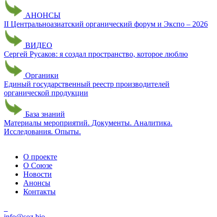
АНОНСЫ
II Центральноазиатский органический форум и Экспо – 2026
ВИДЕО
Сергей Русаков: я создал пространство, которое люблю
Органики
Единый государственный реестр производителей
органической продукции
База знаний
Материалы мероприятий. Документы. Аналитика.
Исследования. Опыты.
О проекте
О Союзе
Новости
Анонсы
Контакты
info@soz.bio