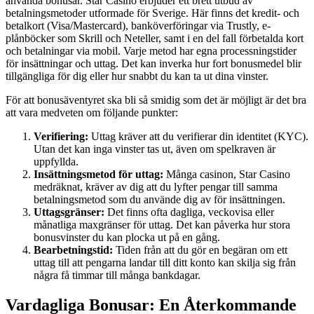
använda bonusar. Star Casino erbjuder ett brett utbud av
betalningsmetoder utformade för Sverige. Här finns det kredit- och
betalkort (Visa/Mastercard), banköverföringar via Trustly, e-
plånböcker som Skrill och Neteller, samt i en del fall förbetalda kort
och betalningar via mobil. Varje metod har egna processningstider
för insättningar och uttag. Det kan inverka hur fort bonusmedel blir
tillgängliga för dig eller hur snabbt du kan ta ut dina vinster.
För att bonusäventyret ska bli så smidig som det är möjligt är det bra
att vara medveten om följande punkter:
Verifiering:
Uttag kräver att du verifierar din identitet (KYC).
Utan det kan inga vinster tas ut, även om spelkraven är
uppfyllda.
Insättningsmetod för uttag:
Många casinon, Star Casino
medräknat, kräver av dig att du lyfter pengar till samma
betalningsmetod som du använde dig av för insättningen.
Uttagsgränser:
Det finns ofta dagliga, veckovisa eller
månatliga maxgränser för uttag. Det kan påverka hur stora
bonusvinster du kan plocka ut på en gång.
Bearbetningstid:
Tiden från att du gör en begäran om ett
uttag till att pengarna landar till ditt konto kan skilja sig från
några få timmar till många bankdagar.
Vardagliga Bonusar: En Återkommande