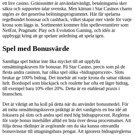
ett live casino. Gränssnittet är användarvänligt, betalningarna sker
säkra och supporten talar svenska. Men kärnan i Star Casinos charm
utgörs av det generösa belöningsprogrammet. Här får spelarna
regelbundet bonusar och cashback, vilket skapar mer värde för varje
krona som läggs in. Sortimentet kommer från spelleverantörer som
NetEnt, Pragmatic Play och Evolution Gaming, och idén är
uppbyggt kring att ge spelare anledning att spela igen.
Spel med Bonusvärde
Samtliga spel bidrar inte lika mycket till att uppfylla
omsättningskraven för bonusar. På Star Casino, precis som på de
flesta andra casinon, har olika spel olika «bidragsprocent». Slots
brukar ge 100% bidrag. Det innebär att varje krona du satsar räknas
helt. Bordsspel som blackjack och roulette har ofta ett lägre bidrag,
till exempel bara 10% eller 20%. Detta är en etablerad praxis i
branschen.
Det är viktigt att ha koll på detta när du använder bonusmedel. För
att möta omsättningskraven präktigt är det vanligtvis en bra idé att
fokusera på slots och andra spel med hög bidragsprocent. Reglerna
för varje bonus innehåller alltid en lista över dessa procentsatser. Att
följa dessa riktlinjer är avgörande om du ska kunna omvandla
bonusvinstar till uttagningsbara pengar. Att ignorera bidragsreglerna