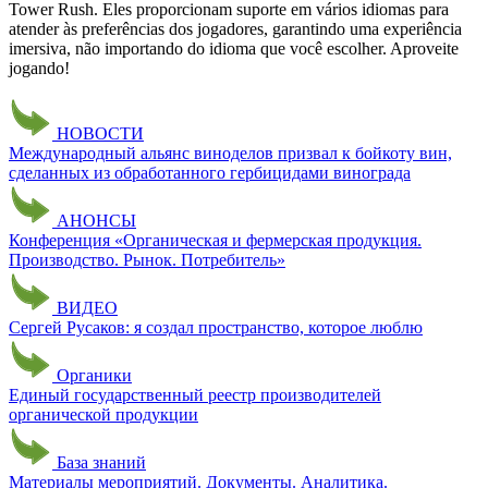
Tower Rush. Eles proporcionam suporte em vários idiomas para
atender às preferências dos jogadores, garantindo uma experiência
imersiva, não importando do idioma que você escolher. Aproveite
jogando!
НОВОСТИ
Международный альянс виноделов призвал к бойкоту вин,
сделанных из обработанного гербицидами винограда
АНОНСЫ
Конференция «Органическая и фермерская продукция.
Производство. Рынок. Потребитель»
ВИДЕО
Сергей Русаков: я создал пространство, которое люблю
Органики
Единый государственный реестр производителей
органической продукции
База знаний
Материалы мероприятий. Документы. Аналитика.