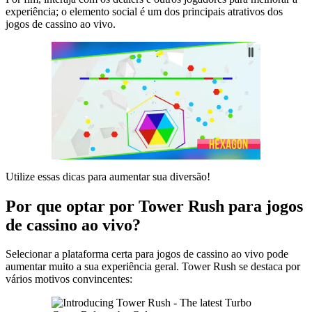
experiência; o elemento social é um dos principais atrativos dos
jogos de cassino ao vivo.
Utilize essas dicas para aumentar sua diversão!
Por que optar por Tower Rush para jogos
de cassino ao vivo?
Selecionar a plataforma certa para jogos de cassino ao vivo pode
aumentar muito a sua experiência geral. Tower Rush se destaca por
vários motivos convincentes: