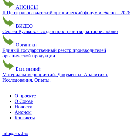
АНОНСЫ
II Центральноазиатский органический форум и Экспо – 2026
ВИДЕО
Сергей Русаков: я создал пространство, которое люблю
Органики
Единый государственный реестр производителей
органической продукции
База знаний
Материалы мероприятий. Документы. Аналитика.
Исследования. Опыты.
О проекте
О Союзе
Новости
Анонсы
Контакты
info@soz.bio