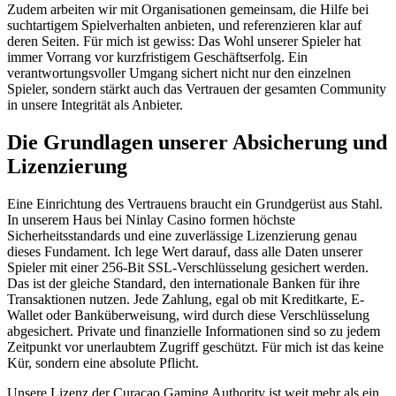
Zudem arbeiten wir mit Organisationen gemeinsam, die Hilfe bei
suchtartigem Spielverhalten anbieten, und referenzieren klar auf
deren Seiten. Für mich ist gewiss: Das Wohl unserer Spieler hat
immer Vorrang vor kurzfristigem Geschäftserfolg. Ein
verantwortungsvoller Umgang sichert nicht nur den einzelnen
Spieler, sondern stärkt auch das Vertrauen der gesamten Community
in unsere Integrität als Anbieter.
Die Grundlagen unserer Absicherung und
Lizenzierung
Eine Einrichtung des Vertrauens braucht ein Grundgerüst aus Stahl.
In unserem Haus bei Ninlay Casino formen höchste
Sicherheitsstandards und eine zuverlässige Lizenzierung genau
dieses Fundament. Ich lege Wert darauf, dass alle Daten unserer
Spieler mit einer 256-Bit SSL-Verschlüsselung gesichert werden.
Das ist der gleiche Standard, den internationale Banken für ihre
Transaktionen nutzen. Jede Zahlung, egal ob mit Kreditkarte, E-
Wallet oder Banküberweisung, wird durch diese Verschlüsselung
abgesichert. Private und finanzielle Informationen sind so zu jedem
Zeitpunkt vor unerlaubtem Zugriff geschützt. Für mich ist das keine
Kür, sondern eine absolute Pflicht.
Unsere Lizenz der Curaçao Gaming Authority ist weit mehr als ein