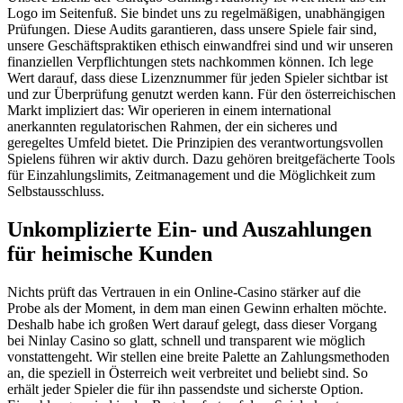
Logo im Seitenfuß. Sie bindet uns zu regelmäßigen, unabhängigen
Prüfungen. Diese Audits garantieren, dass unsere Spiele fair sind,
unsere Geschäftspraktiken ethisch einwandfrei sind und wir unseren
finanziellen Verpflichtungen stets nachkommen können. Ich lege
Wert darauf, dass diese Lizenznummer für jeden Spieler sichtbar ist
und zur Überprüfung genutzt werden kann. Für den österreichischen
Markt impliziert das: Wir operieren in einem international
anerkannten regulatorischen Rahmen, der ein sicheres und
geregeltes Umfeld bietet. Die Prinzipien des verantwortungsvollen
Spielens führen wir aktiv durch. Dazu gehören breitgefächerte Tools
für Einzahlungslimits, Zeitmanagement und die Möglichkeit zum
Selbstausschluss.
Unkomplizierte Ein- und Auszahlungen
für heimische Kunden
Nichts prüft das Vertrauen in ein Online-Casino stärker auf die
Probe als der Moment, in dem man einen Gewinn erhalten möchte.
Deshalb habe ich großen Wert darauf gelegt, dass dieser Vorgang
bei Ninlay Casino so glatt, schnell und transparent wie möglich
vonstattengeht. Wir stellen eine breite Palette an Zahlungsmethoden
an, die speziell in Österreich weit verbreitet und beliebt sind. So
erhält jeder Spieler die für ihn passendste und sicherste Option.