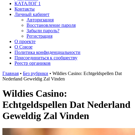
КАТАЛОГ 1
Контакты
Личный кабинет
Авторизация
Восстановление пароля
Забыли пароль?
Регистрация
О проекте
О Союзе
Политика конфиденциальности
Присоединиться к сообществу
Реестр органиков
Главная
•
Без рубрики
•
Wildies Casino: Echtgeldspellen Dat
Nederland Geweldig Zal Vinden
Wildies Casino:
Echtgeldspellen Dat Nederland
Geweldig Zal Vinden