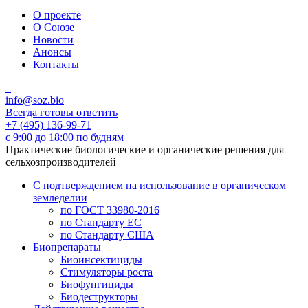
О проекте
О Союзе
Новости
Анонсы
Контакты
info@soz.bio
Всегда готовы ответить
+7 (495) 136-99-71
с 9:00 до 18:00 по будням
Практические биологические и органические решения для
сельхозпроизводителей
С подтверждением на использование в органическом
земледелии
по ГОСТ 33980-2016
по Стандарту ЕС
по Стандарту США
Биопрепараты
Биоинсектициды
Стимуляторы роста
Биофунгициды
Биодеструкторы