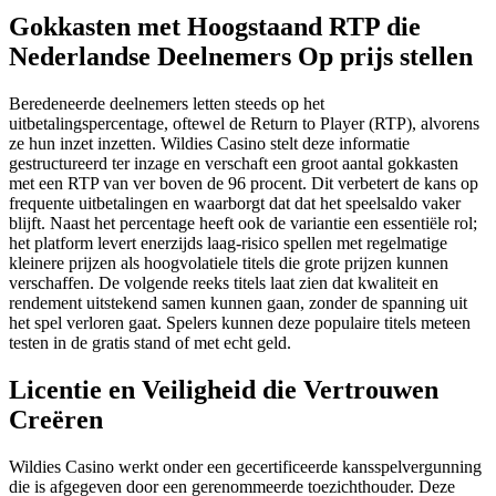
Gokkasten met Hoogstaand RTP die
Nederlandse Deelnemers Op prijs stellen
Beredeneerde deelnemers letten steeds op het
uitbetalingspercentage, oftewel de Return to Player (RTP), alvorens
ze hun inzet inzetten. Wildies Casino stelt deze informatie
gestructureerd ter inzage en verschaft een groot aantal gokkasten
met een RTP van ver boven de 96 procent. Dit verbetert de kans op
frequente uitbetalingen en waarborgt dat dat het speelsaldo vaker
blijft. Naast het percentage heeft ook de variantie een essentiële rol;
het platform levert enerzijds laag-risico spellen met regelmatige
kleinere prijzen als hoogvolatiele titels die grote prijzen kunnen
verschaffen. De volgende reeks titels laat zien dat kwaliteit en
rendement uitstekend samen kunnen gaan, zonder de spanning uit
het spel verloren gaat. Spelers kunnen deze populaire titels meteen
testen in de gratis stand of met echt geld.
Licentie en Veiligheid die Vertrouwen
Creëren
Wildies Casino werkt onder een gecertificeerde kansspelvergunning
die is afgegeven door een gerenommeerde toezichthouder. Deze