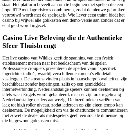
staat. Het platform beveelt aan om te beginnen met spellen die een
hoge RTP met lage risico’s combineren, zodat de nieuwe gebruiker
vertrouwd wordt met de spelregels. Wie liever eerst traint, biedt het
casino bij vrijwel alle gokkasten een demo-versie aan zonder dat er
echt geld wordt ingezet.
Casino Live Beleving die de Authentieke
Sfeer Thuisbrengt
Het live casino van Wildies geeft de spanning van een fysiek
etablissement meteen naar het beeldscherm van de speler.
Professionele croupiers presenteren de spellen vanuit specifiek
ingerichte studio’s, waarbij verschillende camera’s elk detail
vastleggen. De streams vinden plaats in haarscherpe kwaliteit en zijn
beschikbaar zonder haperingen, zelfs op een gemiddelde
internetverbinding. Nederlandstalige spelers kunnen deelnemen bij
tafels waar Engels wordt gehanteerd, maar er zijn ook regelmatig
Nederlandstalige dealers aanwezig. De inzetlimieten variëren van
laag tot high roller niveau, zodat iedereen op zijn eigen tempo kan
deelnemen. De mogelijkheid om via de chatfunctie te communiceren
met zowel de dealer als medespelers geeft een sociale dimensie bij
die bij gewone gokkasten mist.