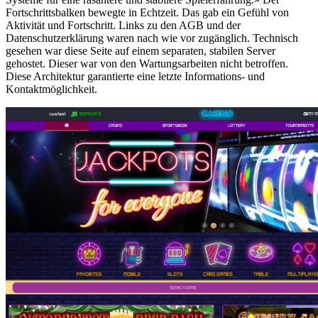
Fortschrittsbalken bewegte in Echtzeit. Das gab ein Gefühl von
Aktivität und Fortschritt. Links zu den AGB und der
Datenschutzerklärung waren nach wie vor zugänglich. Technisch
gesehen war diese Seite auf einem separaten, stabilen Server
gehostet. Dieser war von den Wartungsarbeiten nicht betroffen.
Diese Architektur garantierte eine letzte Informations- und
Kontaktmöglichkeit.