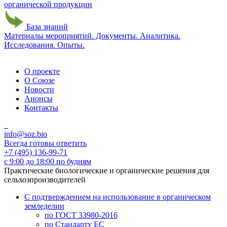
органической продукции
База знаний
Материалы мероприятий. Документы. Аналитика.
Исследования. Опыты.
О проекте
О Союзе
Новости
Анонсы
Контакты
info@soz.bio
Всегда готовы ответить
+7 (495) 136-99-71
с 9:00 до 18:00 по будням
Практические биологические и органические решения для
сельхозпроизводителей
С подтверждением на использование в органическом
земледелии
по ГОСТ 33980-2016
по Стандарту ЕС