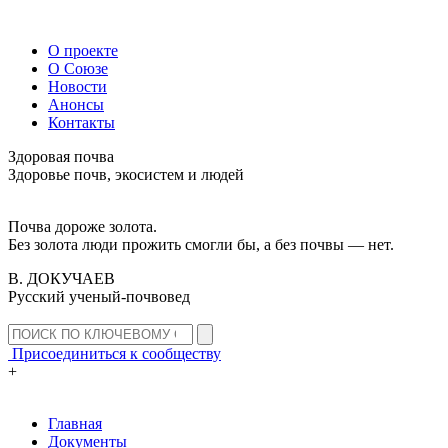
О проекте
О Союзе
Новости
Анонсы
Контакты
Здоровая почва
Здоровье почв, экосистем и людей
Почва дороже золота.
Без золота люди прожить смогли бы, а без почвы — нет.
В. ДОКУЧАЕВ
Русский ученый-почвовед
Присоединиться к сообществу
+
Главная
Документы