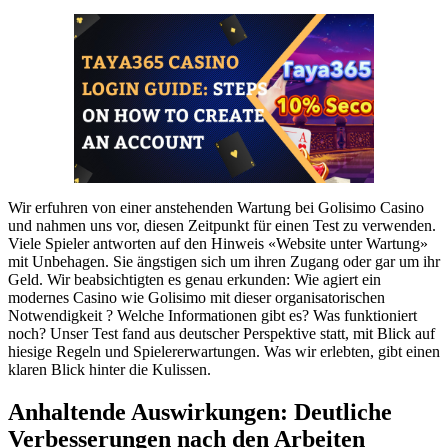
Wir erfuhren von einer anstehenden Wartung bei Golisimo Casino
und nahmen uns vor, diesen Zeitpunkt für einen Test zu verwenden.
Viele Spieler antworten auf den Hinweis «Website unter Wartung»
mit Unbehagen. Sie ängstigen sich um ihren Zugang oder gar um ihr
Geld. Wir beabsichtigten es genau erkunden: Wie agiert ein
modernes Casino wie Golisimo mit dieser organisatorischen
Notwendigkeit ? Welche Informationen gibt es? Was funktioniert
noch? Unser Test fand aus deutscher Perspektive statt, mit Blick auf
hiesige Regeln und Spielererwartungen. Was wir erlebten, gibt einen
klaren Blick hinter die Kulissen.
Anhaltende Auswirkungen: Deutliche
Verbesserungen nach den Arbeiten