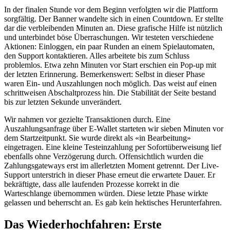
In der finalen Stunde vor dem Beginn verfolgten wir die Plattform
sorgfältig. Der Banner wandelte sich in einen Countdown. Er stellte
dar die verbleibenden Minuten an. Diese grafische Hilfe ist nützlich
und unterbindet böse Überraschungen. Wir testeten verschiedene
Aktionen: Einloggen, ein paar Runden an einem Spielautomaten,
den Support kontaktieren. Alles arbeitete bis zum Schluss
problemlos. Etwa zehn Minuten vor Start erschien ein Pop-up mit
der letzten Erinnerung. Bemerkenswert: Selbst in dieser Phase
waren Ein- und Auszahlungen noch möglich. Das weist auf einen
schrittweisen Abschaltprozess hin. Die Stabilität der Seite bestand
bis zur letzten Sekunde unverändert.
Wir nahmen vor gezielte Transaktionen durch. Eine
Auszahlungsanfrage über E-Wallet starteten wir sieben Minuten vor
dem Startzeitpunkt. Sie wurde direkt als «in Bearbeitung»
eingetragen. Eine kleine Testeinzahlung per Sofortüberweisung lief
ebenfalls ohne Verzögerung durch. Offensichtlich wurden die
Zahlungsgateways erst im allerletzten Moment getrennt. Der Live-
Support unterstrich in dieser Phase erneut die erwartete Dauer. Er
bekräftigte, dass alle laufenden Prozesse korrekt in die
Warteschlange übernommen würden. Diese letzte Phase wirkte
gelassen und beherrscht an. Es gab kein hektisches Herunterfahren.
Das Wiederhochfahren: Erste