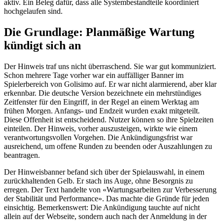
aktiv. Ein Beleg dafür, dass alle Systembestandteile koordiniert
hochgelaufen sind.
Die Grundlage: Planmäßige Wartung
kündigt sich an
Der Hinweis traf uns nicht überraschend. Sie war gut kommuniziert.
Schon mehrere Tage vorher war ein auffälliger Banner im
Spielerbereich von Golisimo auf. Er war nicht alarmierend, aber klar
erkennbar. Die deutsche Version bezeichnete ein mehrstündiges
Zeitfenster für den Eingriff, in der Regel an einem Werktag am
frühen Morgen. Anfangs- und Endzeit wurden exakt mitgeteilt.
Diese Offenheit ist entscheidend. Nutzer können so ihre Spielzeiten
einteilen. Der Hinweis, vorher auszusteigen, wirkte wie einem
verantwortungsvollen Vorgehen. Die Ankündigungsfrist war
ausreichend, um offene Runden zu beenden oder Auszahlungen zu
beantragen.
Der Hinweisbanner befand sich über der Spielauswahl, in einem
zurückhaltenden Gelb. Er stach ins Auge, ohne Besorgnis zu
erregen. Der Text handelte von «Wartungsarbeiten zur Verbesserung
der Stabilität und Performance». Das machte die Gründe für jeden
einsichtig. Bemerkenswert: Die Ankündigung tauchte auf nicht
allein auf der Webseite, sondern auch nach der Anmeldung in der