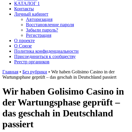
КАТАЛОГ 1
Контакты
Личный кабинет
Авторизация
Восстановление пароля
Забыли пароль?
Регистрация
О проекте
О Союзе
Политика конфиденциальности
Присоединиться к сообществу
Реестр органиков
Главная
•
Без рубрики
•
Wir haben Golisimo Casino in der
Wartungsphase geprüft – das geschah in Deutschland passiert
Wir haben Golisimo Casino in
der Wartungsphase geprüft –
das geschah in Deutschland
passiert