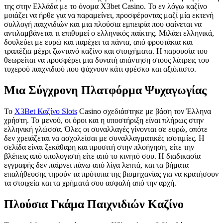
της στην Ελλάδα με το όνομα X3bet Casino. Το εν λόγω καζίνο
μοιάζει να ήρθε για να παραμείνει, προσφέροντας μαζί μία εκτενή
συλλογή παιχνιδιών και μια πλούσια εμπειρία που φαίνεται να
αντιλαμβάνεται τι επιθυμεί ο ελληνικός παίκτης. Μιλάει ελληνικά,
δουλεύει με ευρώ και παρέχει τα πάντα, από φρουτάκια και
τραπέζια μέχρι ζωντανό καζίνο και στοιχήματα. Η παρουσία του
θεωρείται να προσφέρει μια δυνατή απάντηση στους λάτρεις του
τυχερού παιχνιδιού που ψάχνουν κάτι φρέσκο και αξιόπιστο.
Μια Σύγχρονη Πλατφόρμα Ψυχαγωγίας
Το
X3Bet Καζίνο Slots
Casino σχεδιάστηκε με βάση τον Έλληνα
χρήστη. Το μενού, οι όροι και η υποστήριξη είναι πλήρως στην
ελληνική γλώσσα. Όλες οι συναλλαγές γίνονται σε ευρώ, οπότε
δεν χρειάζεται να ασχολείσαι με συναλλαγματικές ισοτιμίες. Η
σελίδα είναι ξεκάθαρη και προσιτή στην πλοήγηση, είτε την
βλέπεις από υπολογιστή είτε από το κινητό σου. Η διαδικασία
εγγραφής δεν παίρνει πάνω από λίγα λεπτά, και τα βήματα
επαλήθευσης τηρούν τα πρότυπα της βιομηχανίας για να κρατήσουν
τα στοιχεία και τα χρήματά σου ασφαλή από την αρχή.
Πλούσια Γκάμα Παιχνιδιών Καζίνο