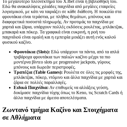
Το μεγαλύτερο πλεονέκτημα του X3bet είναι η βιβλιοθήκη του.
Εδώ θα ανακαλύψεις χιλιάδες παιχνίδια από μεγάλες εταιρείες
λογισμικού, με κάτι να ταιριάζει σε κάθε διάθεση. Η ποικιλία στα
φρουτάκια είναι τεράστια, με πλήθος θεμάτων, μπόνους και
διαφορετικά ποσοστά πληρωμής. Αν προτιμάς τα παιχνίδια με
χαρτιά και ζάρια, υπάρχουν πολλές εκδόσεις ρουλέτας, μπλάκτζακ,
μπακαρά και πόκερ. Τα γραφικά είναι ευκρινή, η ροή του
παιχνιδιού είναι ομαλή και η εμπειρία μοιάζει αυτή ενός καλού
φυσικού καζίνο.
Φρουτάκια (Slots):
Εδώ υπάρχουν τα πάντα, από τα απλά
τριβάροχα φρουτάκια των παλιών καζίνο μέχρι τα πιο
μοντέρνα βίντεο slots με progressive jackpots, γύρους
μπόνους και δωρεάν περιστροφές.
Τραπέζια (Table Games):
Ρουλέτα σε όλες τις μορφές της,
μπλάκτζακ, πόκερ, ντόμινο και άλλα παιχνίδια με χαρτιά και
ζάρια σε πολλές παραλλαγές.
Ειδικά Παιχνίδια:
Αν επιθυμείς να αλλάξεις γεύση,
δοκίμασε παιχνίδια τύχης όπως το Keno, τις Scratch Cards ή
άλλα παιχνίδια με άμεσα αποτελέσματα.
Ζωντανό τμήμα Καζίνο και Στοιχήματα
σε Αθλήματα