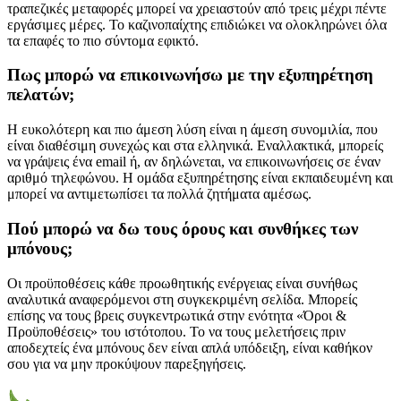
τραπεζικές μεταφορές μπορεί να χρειαστούν από τρεις μέχρι πέντε
εργάσιμες μέρες. Το καζινοπαίχτης επιδιώκει να ολοκληρώνει όλα
τα επαφές το πιο σύντομα εφικτό.
Πως μπορώ να επικοινωνήσω με την εξυπηρέτηση
πελατών;
Η ευκολότερη και πιο άμεση λύση είναι η άμεση συνομιλία, που
είναι διαθέσιμη συνεχώς και στα ελληνικά. Εναλλακτικά, μπορείς
να γράψεις ένα email ή, αν δηλώνεται, να επικοινωνήσεις σε έναν
αριθμό τηλεφώνου. Η ομάδα εξυπηρέτησης είναι εκπαιδευμένη και
μπορεί να αντιμετωπίσει τα πολλά ζητήματα αμέσως.
Πού μπορώ να δω τους όρους και συνθήκες των
μπόνους;
Οι προϋποθέσεις κάθε προωθητικής ενέργειας είναι συνήθως
αναλυτικά αναφερόμενοι στη συγκεκριμένη σελίδα. Μπορείς
επίσης να τους βρεις συγκεντρωτικά στην ενότητα «Όροι &
Προϋποθέσεις» του ιστότοπου. Το να τους μελετήσεις πριν
αποδεχτείς ένα μπόνους δεν είναι απλά υπόδειξη, είναι καθήκον
σου για να μην προκύψουν παρεξηγήσεις.