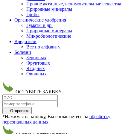
Прочие активные, вспомогательные вещества
Природные минералы
Грибы
Органические удобрения
Гуматы и др.
Природные минералы
Микробиологические
Вредители
Все по алфавиту
Болезни
Зерновых
Фруктовых
Ягодных
Овощных
ОСТАВИТЬ ЗАЯВКУ
Отправить
*Нажимая на кнопку, Вы соглашаетесь на
обработку
персональных данных