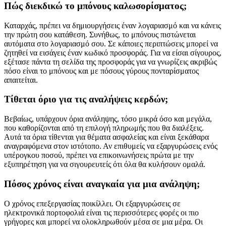
Πώς διεκδικώ το μπόνους καλωσορίσματος;
Καταρχάς, πρέπει να δημιουργήσεις έναν λογαριασμό και να κάνεις
την πρώτη σου κατάθεση. Συνήθως, το μπόνους πιστώνεται
αυτόματα στο λογαριασμό σου. Σε κάποιες περιπτώσεις μπορεί να
ζητηθεί να εισάγεις έναν κωδικό προσφοράς. Για να είσαι σίγουρος,
εξέτασε πάντα τη σελίδα της προσφοράς για να γνωρίζεις ακριβώς
πόσο είναι το μπόνους και με πόσους γύρους πονταρίσματος
απαιτείται.
Τίθεται όριο για τις αναλήψεις κερδών;
Βεβαίως, υπάρχουν όρια ανάληψης, τόσο μικρά όσο και μεγάλα,
που καθορίζονται από τη επιλογή πληρωμής που θα διαλέξεις.
Αυτά τα όρια τίθενται για θέματα ασφαλείας και είναι ξεκάθαρα
αναγραφόμενα στον ιστότοπο. Αν επιθυμείς να εξαργυρώσεις ενός
υπέρογκου ποσού, πρέπει να επικοινωνήσεις πρώτα με την
εξυπηρέτηση για να σιγουρευτείς ότι όλα θα κυλήσουν ομαλά.
Πόσος χρόνος είναι αναγκαία για μια ανάληψη;
Ο χρόνος επεξεργασίας ποικίλλει. Οι εξαργυρώσεις σε
ηλεκτρονικά πορτοφολιά είναι τις περισσότερες φορές οι πιο
γρήγορες και μπορεί να ολοκληρωθούν μέσα σε μια μέρα. Οι