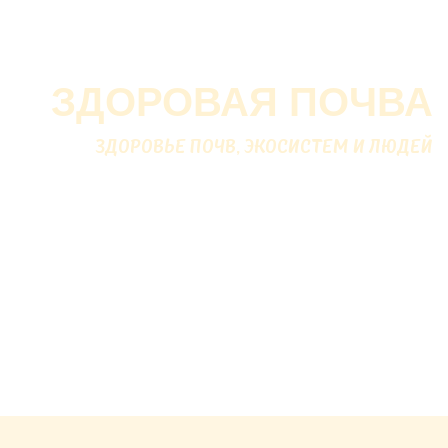
О проекте
О Союзе
Новости
Анонсы
Контакты
ЗДОРОВАЯ ПОЧВА
ЗДОРОВЬЕ ПОЧВ, ЭКОСИСТЕМ И ЛЮДЕЙ
Почва дороже золота.
Без золота люди прожить
смогли бы, а без почвы — нет.
В. ДОКУЧАЕВ
Русский ученый-почвовед