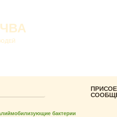
О проекте
О Со
Почва дороже золот
ОЧВА
Без золота люди пр
а без почвы — нет.
ЛЮДЕЙ
В. ДОКУЧАЕВ
Русский ученый-почвов
ПРИСОЕ
СООБЩ
алиймобилизующие бактерии