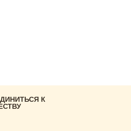
юзе
Новости
Анонсы
Контакты
а.
ожить смогли бы,
ед
ДИНИТЬСЯ К
ЕСТВУ