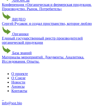
АНОНСЫ
Конференция «Органическая и фермерская продукция.
Производство. Рынок. Потребитель»
ВИДЕО
Сергей Русаков: я создал пространство, которое люблю
Органики
Единый государственный реестр производителей
органической продукции
База знаний
Материалы мероприятий. Документы. Аналитика.
Исследования. Опыты.
О проекте
О Союзе
Новости
Анонсы
Контакты
info@soz.bio