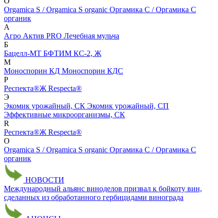
O
Orgamica S / Orgamica S organic
Оргамика С / Оргамика С
органик
А
Агро Актив PRO Лечебная мульча
Б
Бацелл-МТ
БФТИМ КС-2, Ж
М
Моноспорин КД
Моноспорин КДС
Р
Респекта®Ж
Respecta®
Э
Экомик урожайный, СК
Экомик урожайный, СП
Эффективные микроорганизмы, СК
R
Респекта®Ж
Respecta®
О
Orgamica S / Orgamica S organic
Оргамика С / Оргамика С
органик
НОВОСТИ
Международный альянс виноделов призвал к бойкоту вин,
сделанных из обработанного гербицидами винограда