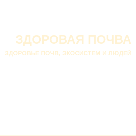
О проекте
О Союзе
Новости
Анонсы
Контакты
ЗДОРОВАЯ ПОЧВА
ЗДОРОВЬЕ ПОЧВ, ЭКОСИСТЕМ И ЛЮДЕЙ
Почва дороже золота.
Без золота люди прожить
смогли бы, а без почвы — нет.
В. ДОКУЧАЕВ
Русский ученый-почвовед