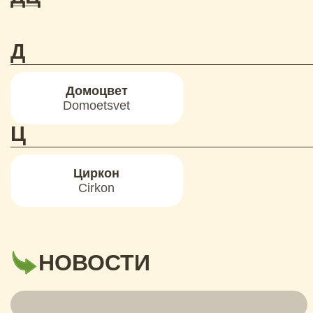
Д
Домоцвет
Domoеtsvet
Ц
Циркон
Cirkon
НОВОСТИ