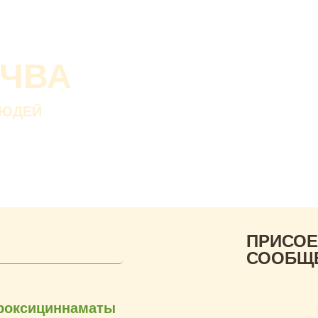
О проекте
О Со
Почва дороже золот
ОЧВА
Без золота люди пр
а без почвы — нет.
ЛЮДЕЙ
В. ДОКУЧАЕВ
Русский ученый-почвов
ПРИСОЕ
СООБЩ
дроксициннаматы