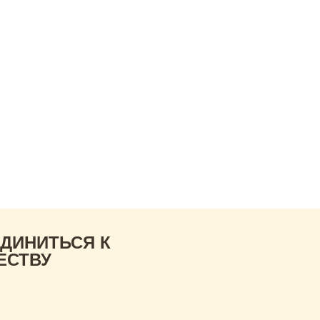
юзе
Новости
Анонсы
Контакты
а.
ожить смогли бы,
ед
ДИНИТЬСЯ К
ЕСТВУ