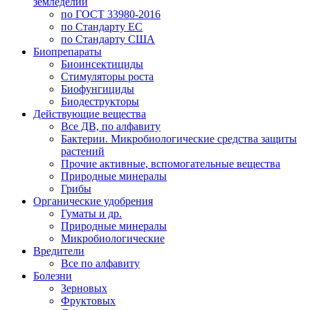
земледелии
по ГОСТ 33980-2016
по Стандарту ЕС
по Стандарту США
Биопрепараты
Биоинсектициды
Стимуляторы роста
Биофунгициды
Биодеструкторы
Действующие вещества
Все ДВ, по алфавиту
Бактерии. Микробиологические средства защиты
растений
Прочие активные, вспомогательные вещества
Природные минералы
Грибы
Органические удобрения
Гуматы и др.
Природные минералы
Микробиологические
Вредители
Все по алфавиту
Болезни
Зерновых
Фруктовых