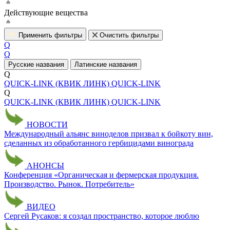
Действующие вещества
Применить фильтры
Очистить фильтры
Q
Q
Русские названия
Латинские названия
Q
QUICK-LINK (КВИК ЛИНК)
QUICK-LINK
Q
QUICK-LINK (КВИК ЛИНК)
QUICK-LINK
НОВОСТИ
Международный альянс виноделов призвал к бойкоту вин,
сделанных из обработанного гербицидами винограда
АНОНСЫ
Конференция «Органическая и фермерская продукция.
Производство. Рынок. Потребитель»
ВИДЕО
Сергей Русаков: я создал пространство, которое люблю