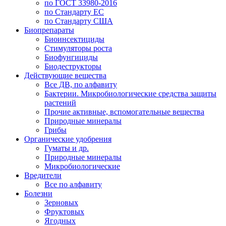
по ГОСТ 33980-2016
по Стандарту ЕС
по Стандарту США
Биопрепараты
Биоинсектициды
Стимуляторы роста
Биофунгициды
Биодеструкторы
Действующие вещества
Все ДВ, по алфавиту
Бактерии. Микробиологические средства защиты
растений
Прочие активные, вспомогательные вещества
Природные минералы
Грибы
Органические удобрения
Гуматы и др.
Природные минералы
Микробиологические
Вредители
Все по алфавиту
Болезни
Зерновых
Фруктовых
Ягодных