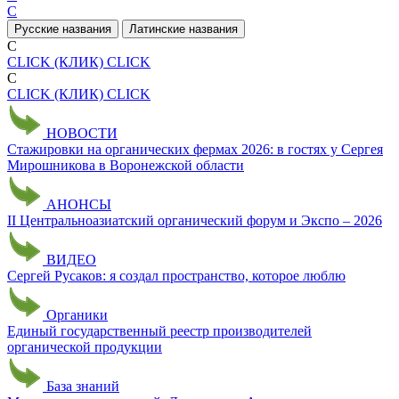
C
Русские названия
Латинские названия
C
CLICK (КЛИК)
CLICK
C
CLICK (КЛИК)
CLICK
НОВОСТИ
Стажировки на органических фермах 2026: в гостях у Сергея
Мирошникова в Воронежской области
АНОНСЫ
II Центральноазиатский органический форум и Экспо – 2026
ВИДЕО
Сергей Русаков: я создал пространство, которое люблю
Органики
Единый государственный реестр производителей
органической продукции
База знаний