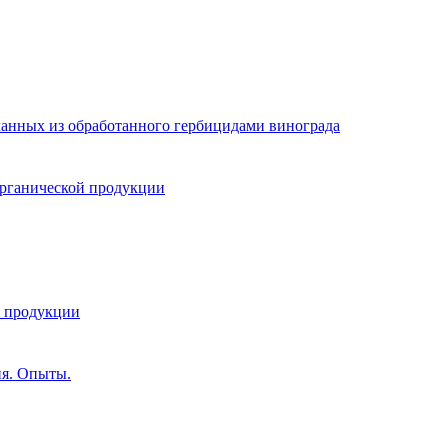
ланных из обработанного гербицидами винограда
 органической продукции
й продукции
ия. Опыты.