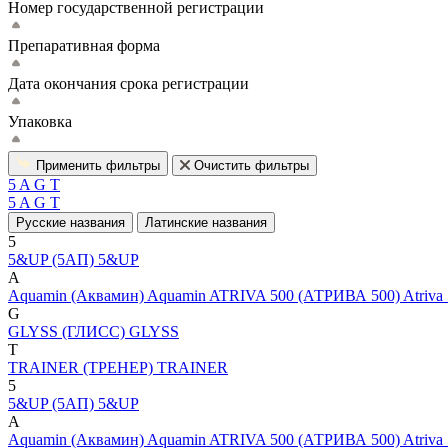
Номер государственной регистрации
Препаративная форма
Дата окончания срока регистрации
Упаковка
Применить фильтры
Очистить фильтры
5
A
G
T
5
A
G
T
Русские названия
Латинские названия
5
5&UP (5АП)
5&UP
A
Aquamin (Аквамин)
Aquamin
ATRIVA 500 (АТРИВА 500)
Atriva
G
GLYSS (ГЛИСС)
GLYSS
T
TRAINER (ТРЕНЕР)
TRAINER
5
5&UP (5АП)
5&UP
A
Aquamin (Аквамин)
Aquamin
ATRIVA 500 (АТРИВА 500)
Atriva