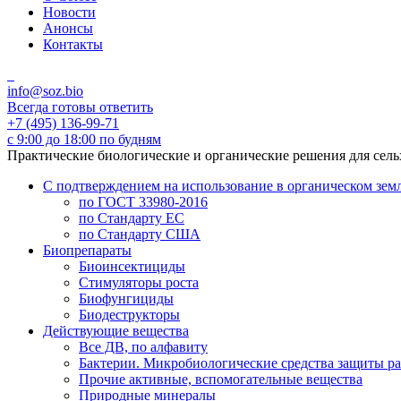
Новости
Анонсы
Контакты
info@soz.bio
Всегда готовы ответить
+7 (495) 136-99-71
с 9:00 до 18:00 по будням
Практические биологические и органические решения для сел
С подтверждением на использование в органическом зем
по ГОСТ 33980-2016
по Стандарту ЕС
по Стандарту США
Биопрепараты
Биоинсектициды
Стимуляторы роста
Биофунгициды
Биодеструкторы
Действующие вещества
Все ДВ, по алфавиту
Бактерии. Микробиологические средства защиты р
Прочие активные, вспомогательные вещества
Природные минералы