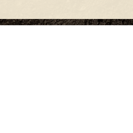
О проекте
О Союзе
Новости
Анонсы
Контакты
info@soz.bio
Всегда готовы ответить
+7 (495) 136-99-71
с 9:00 до 18:00 по будням