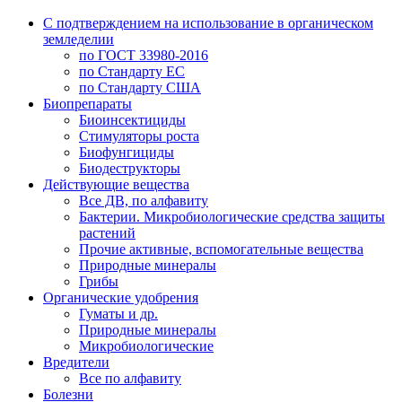
С подтверждением на использование в органическом
земледелии
по ГОСТ 33980-2016
по Стандарту ЕС
по Стандарту США
Биопрепараты
Биоинсектициды
Стимуляторы роста
Биофунгициды
Биодеструкторы
Действующие вещества
Все ДВ, по алфавиту
Бактерии. Микробиологические средства защиты
растений
Прочие активные, вспомогательные вещества
Природные минералы
Грибы
Органические удобрения
Гуматы и др.
Природные минералы
Микробиологические
Вредители
Все по алфавиту
Болезни