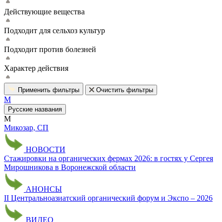
Действующие вещества
Подходит для сельхоз культур
Подходит против болезней
Характер действия
Применить фильтры
Очистить фильтры
М
Русские названия
М
Микозар, СП
НОВОСТИ
Стажировки на органических фермах 2026: в гостях у Сергея
Мирошникова в Воронежской области
АНОНСЫ
II Центральноазиатский органический форум и Экспо – 2026
ВИДЕО