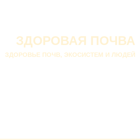
О проекте
О Союзе
Новости
Анонсы
Контакты
ЗДОРОВАЯ ПОЧВА
ЗДОРОВЬЕ ПОЧВ, ЭКОСИСТЕМ И ЛЮДЕЙ
Почва дороже золота.
Без золота люди прожить
смогли бы, а без почвы — нет.
В. ДОКУЧАЕВ
Русский ученый-почвовед