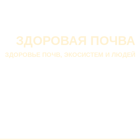
О проекте
О Союзе
Новости
Анонсы
Контакты
ЗДОРОВАЯ ПОЧВА
ЗДОРОВЬЕ ПОЧВ, ЭКОСИСТЕМ И ЛЮДЕЙ
Почва дороже золота.
Без золота люди прожить
смогли бы, а без почвы — нет.
В. ДОКУЧАЕВ
Русский ученый-почвовед